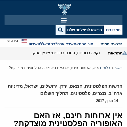
תמכו בנו
הרשמו לניוזלטר שלנו
ENGLISH
נושאים חמים:
סוריה
חמאס
איראן
ארה”ב
חזבאללה
אירופה
אנטישמיות
התראות
נקמה בכותרות, הסכם בחדרים: איראן מתקרבת לפתיחת הורמוז
ראשי
>
בלוגים
>
אין ארוחות חינם, אז האם האופוריה הפלסטינית מוצדקת?
הרשות הפלסטינית
,
חמאס
,
ירדן
,
ירושלים
,
ישראל
,
מדיניות
ארה"ב
,
מצרים
,
פלסטינים
,
תהליך השלום
14 מרץ, 2017
אין ארוחות חינם, אז האם
האופוריה הפלסטינית מוצדקת?