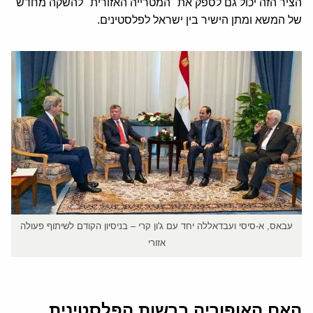
הציר הזה יכול גם לספק את "המטרייה האזורית" להשקה מחדש
של המשא ומתן הישיר בין ישראל לפלסטינים.
עבאס, א-סיסי ועבדאללה יחד עם ג'ון קרי – בניסיון הקודם לשיתוף פעולה
אזורי
האם האופוריה ברשות הפלסטינית