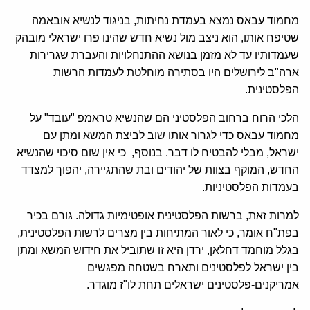
מחמוד עבאס נמצא בעמדת נחיתות, בניגוד לנשיא אובאמה
שטיפח אותו, הוא ניצב מול נשיא חדש שהינו פרו ישראלי מובהק
שעמדותיו עד לא מזמן בנושא ההתנחלויות והעברת שגרירות
ארה"ב לירושלים היו בסתירה מוחלטת לעמדות הרשות
הפלסטינית.
הלכי הרוח ברחוב הפלסטיני הם שהנשיא טראמפ "עובד" על
מחמוד עבאס כדי לגרור אותו שוב לביצת המשא ומתן עם
ישראל, מבלי להבטיח לו דבר. בנוסף, כי אין שום סיכוי שהנשיא
החדש, המוקף בצוות של יהודים ובת שהתגיירה, יהפוך למצדד
בעמדות הפלסטיניות.
למרות זאת, ברשות הפלסטינית אופטימיות גדולה. גורם בכיר
בפת"ח אומר, כי לאור המתיחות בין מצרים לרשות הפלסטינית,
בגלל מוחמד דחלאן, ירדן היא זו שתוביל את חידוש המשא ומתן
בין ישראל לפלסטינים ותארח בשטחה מפגשים
אמריקנים-פלסטינים ישראלים תחת לו"ז מוגדר.