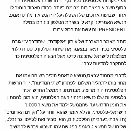
עפ"י מקורות פלסטינים בכירים, יו"ר הרשות הפלסטינית היה
בסוף השבוע במצב רוח מרומם ביותר. כבודו האבוד הוחזר לו,
אחרי שבועות ארוכים של השפלה על ידי הנשיא דונלד טראמפ.
הנשיא האמריקני קרא לו בשיחת הטלפון ביניהם במילה
PRESIDENT וזה עשה את הכול עבורו.
כותב מאמר המערכת של עיתון "אלקודס", שתודרך ע"י גורם
פלסטיני בכיר, תיאר במאמר את שיחת הטלפון כ"סטירת לחי
מצלצלת לישראל שתכננה לדלג מעל הבעיה הפלסטינית כדי
להתקרב למדינות ערב".
לדברי מחמוד עבאס,הנשיא טראמפ הזכיר בשיחה עמו את
מחוייבותו לתהליך השלום ולפתרון "שתי המדינות", יו"ר הרשות
הפלסטינית היה מרוצה, מבחינתו, הממשל החדש הכיר
בלגיטימיות שלו כנשיא ומנהיג העם הפלסטיני, הוא מוכן להמתין
את הזמן הדרוש עד שהממשל ילמד את נושא הסכסוך
הישראלי-פלסטיני, זה לא אומר שהוא יוותר על "הקווים האדומים"
(ת'וואבת-בערבית) הפלסטינים, הוא יסביר זאת לג'ייסון גרינבלט,
שליחו של הנשיא טראמפ בפגישה עמו השבוע ויבקש להמשיך