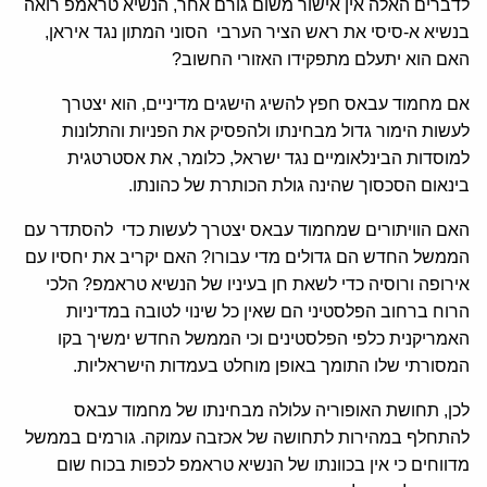
לדברים האלה אין אישור משום גורם אחר, הנשיא טראמפ רואה
בנשיא א-סיסי את ראש הציר הערבי הסוני המתון נגד איראן,
האם הוא יתעלם מתפקידו האזורי החשוב?
אם מחמוד עבאס חפץ להשיג הישגים מדיניים, הוא יצטרך
לעשות הימור גדול מבחינתו ולהפסיק את הפניות והתלונות
למוסדות הבינלאומיים נגד ישראל, כלומר, את אסטרטגית
בינאום הסכסוך שהינה גולת הכותרת של כהונתו.
האם הוויתורים שמחמוד עבאס יצטרך לעשות כדי להסתדר עם
הממשל החדש הם גדולים מדי עבורו? האם יקריב את יחסיו עם
אירופה ורוסיה כדי לשאת חן בעיניו של הנשיא טראמפ? הלכי
הרוח ברחוב הפלסטיני הם שאין כל שינוי לטובה במדיניות
האמריקנית כלפי הפלסטינים וכי הממשל החדש ימשיך בקו
המסורתי שלו התומך באופן מוחלט בעמדות הישראליות.
לכן, תחושת האופוריה עלולה מבחינתו של מחמוד עבאס
להתחלף במהירות לתחושה של אכזבה עמוקה. גורמים בממשל
מדווחים כי אין בכוונתו של הנשיא טראמפ לכפות בכוח שום