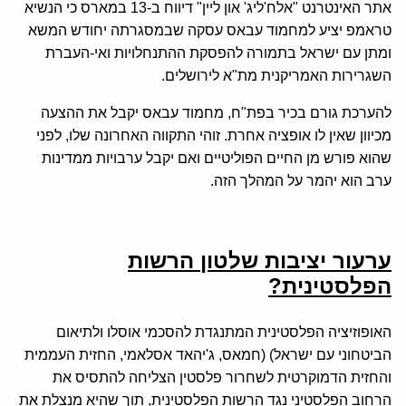
אתר האינטרנט "אלח'ליג' און ליין" דיווח ב-13 במארס כי הנשיא
טראמפ יציע למחמוד עבאס עסקה שבמסגרתה יחודש המשא
ומתן עם ישראל בתמורה להפסקת ההתנחלויות ואי-העברת
השגרירות האמריקנית מת"א לירושלים.
להערכת גורם בכיר בפת"ח, מחמוד עבאס יקבל את ההצעה
מכיוון שאין לו אופציה אחרת. זוהי התקווה האחרונה שלו, לפני
שהוא פורש מן החיים הפוליטיים ואם יקבל ערבויות ממדינות
ערב הוא יהמר על המהלך הזה.
ערעור יציבות שלטון הרשות
הפלסטינית?
האופוזיציה הפלסטינית המתנגדת להסכמי אוסלו ולתיאום
הביטחוני עם ישראל) (חמאס, ג'יהאד אסלאמי, החזית העממית
והחזית הדמוקרטית לשחרור פלסטין הצליחה להתסיס את
הרחוב הפלסטיני נגד הרשות הפלסטינית, תוך שהיא מנצלת את