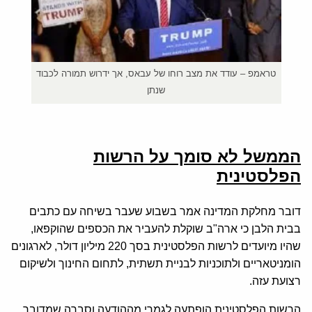
טראמפ – עודד את מצב רוחו של עבאס, אך ידרוש תמורה לכבוד
שנתן
הממשל לא סומך על הרשות
הפלסטינית
דובר מחלקת המדינה אמר בשבוע שעבר בשיחה עם כתבים
בבית הלבן כי ארה"ב שוקלת להעביר את הכספים שהוקפאו,
שהיו מיועדים לרשות הפלסטינית בסך 220 מיליון דולר, לארגונים
הומניטאריים ולתוכניות לבניית תשתית, לתחום החינוך ולשיקום
רצועת עזה.
הרשות הפלסטינית הופתעה לגמרי מההודעה וסברה שמדובר