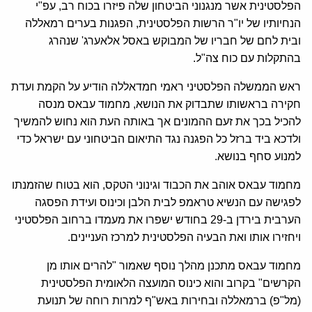
הפלסטינית אשר מנגנוני הביטחון שלה פיזרו בכוח רב, עפ"י
הנחיותיו של יו"ר הרשות הפלסטינית, הפגנות בערים רמאללה
ובית לחם של חבריו של המבוקש באסל אלאערג' שנהרג
בהתקלות עם כוח צה"ל.
ראש הממשלה הפלסטיני ראמי חמדאללה הודיע על הקמת ועדת
חקירה בראשותו שתבדוק את הנושא, מחמוד עבאס מנסה
להכיל בכך את זעם ההמונים אך באותה העת הוא נחוש להמשיך
ולדכא ביד ברזל כל הפגנה נגד התיאום הביטחוני עם ישראל כדי
למנוע סחף בנושא.
מחמוד עבאס אוהב את הכבוד וגינוני הטקס, הוא בטוח שהזמנתו
לפגישה עם הנשיא טראמפ לבית הלבן וכינוס ועידת הפסגה
הערבית בירדן ב-29 בחודש ישפרו את מעמדו ברחוב הפלסטיני
ויחזירו אותו ואת הבעיה הפלסטינית למרכז העניינים.
מחמוד עבאס מתכנן מהלך נוסף שאמור "להרים אותו מן
הקרשים" בקרוב והוא כינוס המועצה הלאומית הפלסטינית
(מל"פ) ברמאללה ובחירות באש"ף למרות רוחה של תנועת