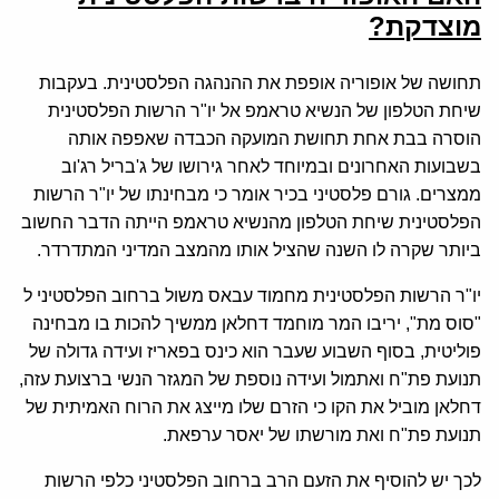
מוצדקת?
תחושה של אופוריה אופפת את ההנהגה הפלסטינית. בעקבות
שיחת הטלפון של הנשיא טראמפ אל יו"ר הרשות הפלסטינית
הוסרה בבת אחת תחושת המועקה הכבדה שאפפה אותה
בשבועות האחרונים ובמיוחד לאחר גירושו של ג'בריל רג'וב
ממצרים. גורם פלסטיני בכיר אומר כי מבחינתו של יו"ר הרשות
הפלסטינית שיחת הטלפון מהנשיא טראמפ הייתה הדבר החשוב
ביותר שקרה לו השנה שהציל אותו מהמצב המדיני המתדרדר.
יו"ר הרשות הפלסטינית מחמוד עבאס משול ברחוב הפלסטיני ל
"סוס מת", יריבו המר מוחמד דחלאן ממשיך להכות בו מבחינה
פוליטית, בסוף השבוע שעבר הוא כינס בפאריז ועידה גדולה של
תנועת פת"ח ואתמול ועידה נוספת של המגזר הנשי ברצועת עזה,
דחלאן מוביל את הקו כי הזרם שלו מייצג את הרוח האמיתית של
תנועת פת"ח ואת מורשתו של יאסר ערפאת.
לכך יש להוסיף את הזעם הרב ברחוב הפלסטיני כלפי הרשות