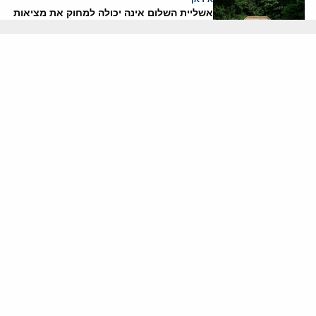
אשליית השלום אינה יכולה למחוק את מציאות
המלחמה
ד"ר פיאמה נירנשטיין
2 אוגוסט, 2026
בטחון ישראל
האם הפלסטינים עומדים לפתוח באינתיפאדה
שלישית?
יוני בן-מנחם
2 אוגוסט, 2026
איראן
טראמפ עצר את התקיפה: איראן מכריזה
ניצחון ומאיימת על המפרץ
דסק איראן
30 יולי, 2026
אנטישמיות