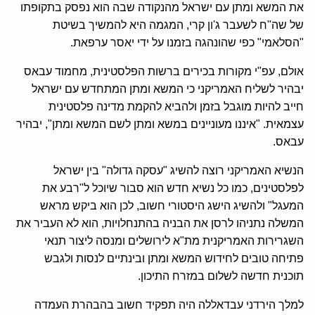
את המשא ומתן עם ישראל מהנקודה שבה הוא נפסק בתקופתו
של שה"ח לשעבר ג'ון קרי, המגמה היא להמשיך בשיטת
"הסלאמי" כפי שהונהגה בזמנו על ידי יאסר ערפאת.
אולם, עפ"י מקורות בכירים ברשות הפלסטינית, מחמוד עבאס
יבהיר לשליח האמריקני כי המשא ומתן המתחדש עם ישראל
חייב להיות מוגבל בזמן ולהביא להקמת מדינה פלסטינית
עצמאית. "איננו מעוניינים במשא ומתן לשם המשא ומתן", יבהיר
עבאס.
הנשיא האמריקני רוצה להשיג "עסקה גדולה" בין ישראל
לפלסטינים, כמו כל נשיא חדש הוא סבור שיוכל ל"רבע את
המעגל" ולהשיג הישג היסטורי חשוב, לכן הוא ביקש מראש
המשלה נתניהו לרסן את הבניה בהתנחלויות, הוא לא העביר את
השגרירות האמריקנית מת"א לירושלים ומנסה ליצור תנאי
פתיחה טובים לחידוש המשא ומתן ובינתיים לנסות ולגבש
תוכנית חדשה לשלום במזרח התיכון.
למלך הירדני עבדאללה היה תפקיד חשוב בהבהרת העמדה