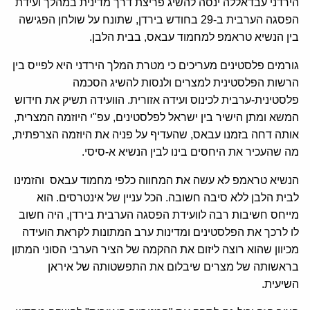
הירדני עבדאללה ינסה להשיג פריצת דרך מדינית במהלך ועידת
הפסגה הערבית ב-29 בחודש בירדן, שתונח על שולחן הפגישה
בין הנשיא טראמפ למחמוד עבאס, בבית הלבן.
גורמים פלסטינים מעריכים כי מטרת המלך הירדני היא לפייס בין
הרשות הפלסטינית למצרים ולנסות להשיג הסכמה
פלסטינית-ערבית לכינוס ועידה אזורית. הוועידה תשיק את חידוש
המשא ומתן הישיר בין ישראל לפלסטינים, עפ"י היוזמה המצרית,
אותה דחה בזמנו עבאס, שהעדיף על פניה את היוזמה הצרפתית,
מה שהעכיר את היחסים בינו לבין הנשיא א-סיסי.
הנשיא טראמפ לא עשה את המחווה כלפי מחמוד עבאס והזמינו
לבית הלבן ללא סיבה חשובה. הכל עניין של אינטרסים. הוא
מייחס חשיבות רבה לוועידת הפסגה הערבית בירדן, היה חשוב
לו לרכך את הפלסטינים ומדינות ערב המתונות לקראת הועידה
מכיוון שהוא רוצה ליזום את ההקמה של הציר הערבי הסוני המתון
בראשותה של מצרים שיבלום את התפשטותה של איראן
השיעית.