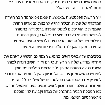
חמאס אשר דרשה כי הכינוס יתקיים באחת ממדינות ערב ולא
תחת "מגפי הכיבוש הישראלי".
יו"ר הרשות הפלסטינית ,באמצעות עזאם אל-אחמד חבר הועדה
המרכזית של פת"ח, הצליח להגיע להבנות עם ארגון החזית
העממית כי הוא יסכים לכינוס הוועידה ברמאללה בתמורה
לשלושה תנאים: העברת סיוע כספי לארגון, מתן דרכונים
דיפלומטיים של הרשות הפלסטינית לראשי החזית העממית
ושמירת תפקיד סגן יו"ר המל"פ בידי החזית העממית.
בסביבתו של עבאס רואים במפגש הצפוי עם הנשיא טראמפ את
תחייתו מחדש של יו"ר הרשות, כגורם אזורי חשוב הנחוץ לצורך
השגת רגיעה במזרח התיכון. יו"ר הרשות הפלסטינית מוכן
לחידוש המשא ומתן עם ישראל מכיוון שאין לו תוכנית אחרת וכדי
להצדיק את האסטרטגיה הפלסטינית של אש"פ ב-20 השנים
האחרונות. אולם, הוא מתכוון להציג תנאים בפני הממשל החדש,
כמו הפסקת הבניה בהתנחלויות בגדה וקביעת לו"ז מוסכם
מראש לסיום המשא ומתן.