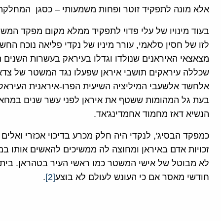
אלא מונה לתפקיד זוטר ופחות משמעותי – כסגן המחלקה 
בעוד מינויו של עלי פדוי לתפקיד ממלא מקום מפקד המש
לזו של חסין סלאמי, עורר מיניו של נקדי פליאה נוכח הח
מצאצאי האיראנים שנולדו וגדלו בעיראק בעשרות השנים ה
שכללה עיראקים תושבי איראן שפעלו נגד המשטר של צדא
אלחשד אלשעבי המיליציה השיעית הפרו-איראנית העיראקי
בעת גל המהומות ששטף את איראן לפני עשר שנים במחאה 
הנשיא דאז מחמוד אחמדינג'אד.
כמפקד הבסיג', לנקדי היה חלק מכרע בדיכוי אכזרי ואלים
זכויות אדם באיראן ומחוצה לה ממשיכים להאשים אותו במ
לא מבוטל של אישי המשטר כמו ראשי העיר בטהראן. בית 
חודשי מאסר אם כי העונש לעולם לא בוצע
[2]
.