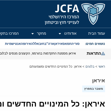
המרכז הירושלמי לענייני חוץ וביטחון
עמוד הבית
אודותינו
מחקר
המרכז בתקש
נושאים חמים:
סוריה
חמאס
איראן
ארה”ב
חזבאללה
אירופה
אנטישמיות
התראות
איראן מסמנת התקדמות בהורמוז, הקיצונים מנסים לבלום
ראשי
>
בלוגים
>
איראן: כל המינויים החדשים ומשמעותם
איראן
משבר במפרץ
איראן: כל המינויים החדשים 