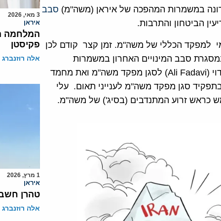
רונה במשמרות המהפכה של איראן (משה"מ)
סבב
3 מאי, 2026
עין הביטחון והתרבות.
איראן
המלחמה הש
פקיסטן
לאמי למפקד הכללי של משה"מ. זמן קצר קודם לכן
במסגרת סבב המינויים האחרון במשמרות
אלה רוזנברג
המהפכה מינה (16 מאי) מנהיג איראן את האדמירל עלי פדוי (Ali Fadavi) לסגן מפקד משה"מ ואת מחמד
Moham כמחליפו של פדוי בתפקיד סגן מפקד משה"מ לענייני תאום. עלי
ש כראש זרוע המתנדבים (בסיג') של משה"מ.
1 מרץ, 2026
איראן
טהרן חשבה
אלה רוזנברג