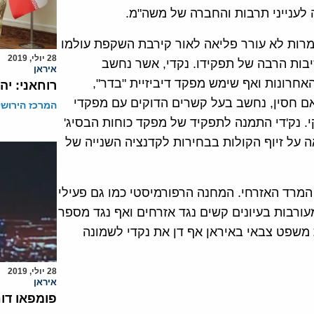
לענייני תרבות והחברה של משה"מ.
מרות לא עורר פליאה לאור קירבת השקפת עולמו
28 יולי, 2019
שיבות הרבה של תפקידו. נקדי, אשר נחשב
איראן
אחרונות ואף שימש מפקד דיביזיית "בדר",
רוחאני: יה
ם חסין, נחשב בעל קשרים הדוקים עם מפקדי
המרכז הירושל
. נק'די התמנה לתפקיד של מפקד כוחות הבסיג'
על זיוף הקולות בבחירות לקדנציה השנייה של
 המרד האזרחי. המחנה הרפורמיסטי כמו גם פעילי
עורבות בעיונים קשים נגד אזרחים ואף נגד מספר
משפט צבאי באיראן אף דן את נקדי לשמונה
28 יולי, 2019
איראן
פומפאו דו