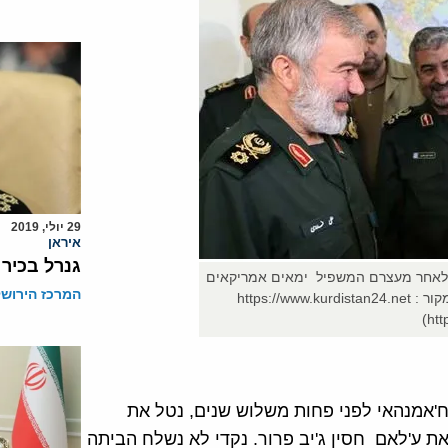
29 יולי, 2019
איראן
גנרל בכיר
י לאחר מעצרם המשפיל ימאים אמריקאים
המרכז הירושל
במפרץ, אילוסטרציה של חיל הים של משה"מ מקור : https://www.kurdistan24.net
htt
ות. ח'אמנהאי לפני פחות משלוש שנים, נטל את
את ע'לאם חסין ג'יב פרור. נקדי לא נשלח הביתה