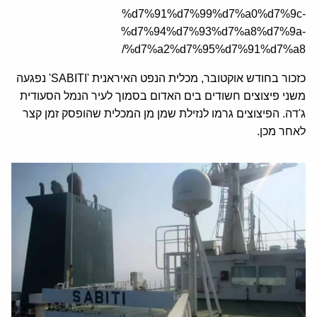
%d7%91%d7%99%d7%a0%d7%9c-
%d7%94%d7%93%d7%a8%d7%9a-
%d7%a2%d7%95%d7%91%d7%a8/
כזכור בחודש אוקטובר, מכלית הנפט האיראנית 'SABITI' נפגעה
משני פיצוצים חשודים בים האדום בסמוך לעיר הנמל הסעודית
ג'דה. הפיצוצים גרמו לנזילת שמן מן המכלית שהופסק זמן קצר
לאחר מכן.