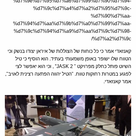
%d7%9e%d7%95%d7%a6%d7%99%d7%90%d7%94-
%d7%9c%d7%a4%d7%a2%d7%95%d7%9c-
%d7%90%d7%aa-
%d7%94%d7%aa%d7%9b%d7%a0%d7%99%d7%aa-
%d7%9c%d7%94%d7%a9%d7%aa%d7%9c%d7%98-
%d7%a2%d7%9c/
קאנזאדי אמר כי כל כוחות של הצוללות של איראן יצודו בנשק וכי
הטווח שלו ישופר באופן משמעותי בעתיד. הוא הוסיף כי טיל
השיוט פותל כחלק מפרויקט " JASK 2” , וכי הוא יאפשר לצי
לפגוע במטרות רחוקות טווח. "הטיל יהווה הפתעה רצינית לאויב",
אמר קאנזאדי.