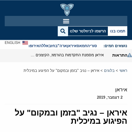
תמכו בנו
הרשמו לניוזלטר שלנו
ENGLISH
נושאים חמים:
סוריה
חמאס
איראן
ארה”ב
חזבאללה
אירופה
אנטישמיות
התראות
איראן מסמנת התקדמות בהורמוז, הקיצונים מנסים לבלום
ראשי
>
בלוגים
>
איראן – נגיב "בזמן ובמקום" על הפיגוע במיכלית
איראן
2 דצמבר, 2019
איראן – נגיב "בזמן ובמקום" על
הפיגוע במיכלית