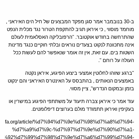
ב-30 בנובמבר אמר סגן מפקד המבצעים של חיל הים האיראני ,
מוחמד מוסווי , כי איראן תגיב להתקפת הטרור נגד מכלית הנפט
שהתרחשה בחודש אוקטובר. "הרפובליקה האסלאמית לעולם
אינה מתכוונת לנקוט בצעדים נוראים ובלתי חוקיים כנגד מדינות
השטות בים. עם זאת, אין זה אומר שנאפשר להם לעשות ככל
העולה על רוחם ".
"ברגע שזוהו לחלוטין אמצעי ביצוע הפיגוע, איראן נקטה
באמצעים הנאותים , בהתבסס על האינטרס האיראני והם ינקוט
בזמן ובמקום הנדרש", ציין מסווי.
עוד אמר כי איראן צברה תיעוד על משתתפי הפיגוע במישרין או
בעקיפין ואיראן תתמודד מולם בערוצים דיפלומטים.
/he.jcfa.org/article/%d7%94%d7%9e%d7%98%d7%a8%d7%94-
%d7%a9%d7%9c-%d7%97%d7%9e%d7%90%d7%a1-
d7%92%d7%99%d7%98%d7%9e%d7%a6%d7%99%d7%94-