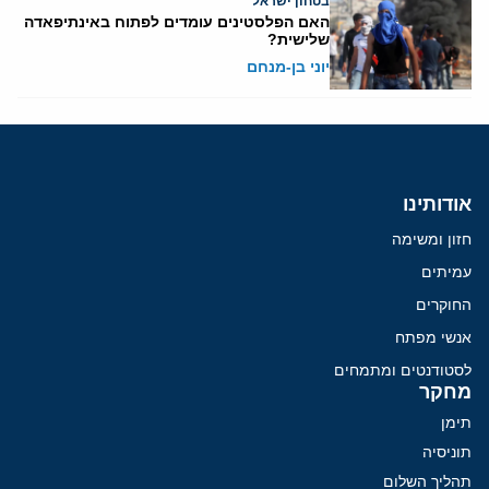
בטחון ישראל
האם הפלסטינים עומדים לפתוח באינתיפאדה
שלישית?
יוני בן-מנחם
אודותינו
חזון ומשימה
עמיתים
החוקרים
אנשי מפתח
לסטודנטים ומתמחים
מחקר
תימן
תוניסיה
תהליך השלום