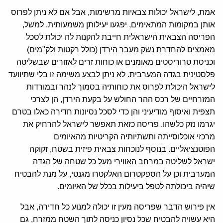
אמת, לישראל יכולות צבאיות מרשימות, אבל אם לא ניתן לפרוס
אותן במקומות המתאימים, יפגעו יעילותן משמעותית. למשל,
הפריסה הצבאית הישראלית חייבת להקנות לה יכולת לסכל
מאמצים להחדרת נשק מעבר הירדן (כולל רקטות ולק"מים)
וכניסת טרוריסטים מאומנים או כוחות זרים לאזורים שבשליטה
פלסטינית בגדה המערבית. לא ניתן לבצע משימה זו בלי שתיוועד
לישראל היכולת לפרוס את כוחותיה בסמוך לנהר ובמורדות
המזרחיים של רכס ההר החולש על בקעת הירדן, הן לצרכי
תצפית ואיסוף מודיעיני והן כדי לסכל נסיונות חדירה כאלו בטרם
יגרמו נזק כלשהו. פריסה כזאת תאפשר לישראל להרחיק את
מרכזי אוכלוסייתה ותשתיותיה הקריטיות מהאיומים
הפוטנציאליים. בנוסף לנוכחות צבאית פיזית בשטח, זקוקה
ישראל לשליטה במרחב האווירי מעל כל שטחה של הגדה
המערבית וכן על הספקטרום האלקטרו מגנטי, על מנת להבטיח
שיהיה ביכולתה לטפל ביעילות בכלל של האיומים.
אין פירוש הדבר שפריסה מעין זו יכולה למנוע כל חדירה, אבל
היא עשויה להבטיח שכל נסיון כניסה לתוך השטח ממזרח, גם