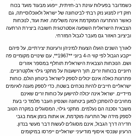
כשמדובר בפעילות עוינת רב-חזיתית, ייפגע מבעוד מועד בכוח
חזק דיו למנוע נזק רבתי לביטחונה של ישראל ולאוכלוסייתה, גם
כאשר ההתרעה המוקדמת אינה משלימה. זאת ועוד, לנוכחות
הצבאית הישראלית השפעה אסטרטגית חשובה ביצירת הרתעה
וביציוב האזור גם מעבר לגבול המזרחי.
לאורך השנים הועלו הצעות למיניהן ורעיונות יצירתיים, על פיהם
ייקבע הגבול לפי קווי ה-4 ביוני **1967**, עם שינויים מקומיים פה
ושם. הנוכחות הצבאית הישראלית תוחלף במספר אזורים
חיוניים בכוחות זרים, תוך הישענות על מתקני גילוי אלקטרוניים.
פתרונות כאלה אינם יכולים לספק לישראל ביטחון הולם. כוחות
ישראליים חייבים להיות נוכחים בשטח, כדי לספק מענה לאיומים
מיידיים. ישראל אינה יכולה להישען על כוחות זרים שאינם
מחויבים להסתכן למען ביטחונה ושנסיון העבר מלמד כי בעת
משבר וסכנה הם נעלמים. מתקני גילוי, המסוגלים במקרה הטוב
לספק מידה של התרעה מוקדמת, או אתות בזמן אמת בגבי
חדירה דרך הגבול, אינם מסוגלים לעשות דבר מעשי בנדון.
הרעיון שנכסי איסוף מודיעיני ישראליים ייפרסו במיקומים