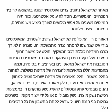
מאחר שלישראל נתונים צרים ואוכלוסיה קטנה בהשוואה לריביה
הנוכחיים והאפשריים, חסר לה עומק אסטרטגי, וכוחותיה
הזמיטים נשענים על אנשי מילואים לצורך ביצוע משימותיהם,
במיוחד בשעת מלחמה.
האזורים רווי האוכלוסין של ישראל נשוקים לשטחים המאוכלסים
בידי אלו שנחשפו להסתה נגדה מתמשכת. הטופוגרפיה לאורך
מרכז המדינה כוללת רכס המשקיף וחולש על מישור החוף
במערב ועל בקעת הירדן העמוקה במזרח. המשטרים במדינות
הסובבות את ישראל מתאפיינים באי יציבות בסיסית, וכמה
מהמדינות הללו מתאימות להגדרה של מדינות כושלות, לפחות
בחלק משטחן. חלק מאויביה של מדינת ישראל נוטים למחוק
אותה מהמפה. זאת ועוד, חלק מאותם אויבים, ובייחוד איראן,
נהנים מבסיסי עתק ומסוגלים להשיג נשק מתקדם הן באמצעות
רכישת נשק מיצרני נשק מוביליים או על ידי ייצור מקומי. בשרטוט
גבולות בני הגנה חיוני לישראל לקחת בחשבון את כל הרכיבים
הללו.