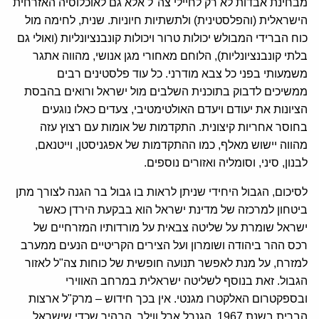
מבחינת אבדות לא רק לחיילי צה"ל אלא גם לאוכלוסיה האזרחית
הישראלית (והפלסטינית) ולתשתיות חיוניות. שנית, לחימה מול
כוח הברידי המבולש יכולות טרור ויכולות קונבנציונליות (ואולי גם
בלתי קונבנציונליות), הלוחם מאחורי מגן אנושי, מהווה אתגר
משמעותי בפני כל צבא מודרני. כל עוד פלסטינים רבים
ממשיכים לדבוק בתוכנית השלבים מול ישראל ורואים בהבסת
הציונות את יעודם ויעדם האולטימטיבי, צעדים כאלו נוגעים
בחוסר אחריות קיצונית. התקדמות של אומות עם רצוץ עזה
מהווה יישוש מאלף, כמו ההתקדמות של אפגניסטן, וייטנאם,
לבנון, סיני, וסומליה ואזורים נוספים.
לסיכום, הגבול היחידי שניתן לראות בו גבול בר הגנה לצורך מתן
ביטחון למרכזה של מדינת ישראל הוא בבקעת הירדן כאשר
ישראל שומרת על שליטה צבאית על מורדותיו המזרחיים של
רכס ההר ביהודה ושומרון ועל הצירים הקריטיים הנעים ממערב
למזרח, על מנת לאפשר תנועה חופשית של כוחות צה"ל לאזור
הגבול. זאת בנוסף לשליטה ישראלית במרחב האווירי
ובספקטרום האלקטרו מגנטי. אין בכך חידוש – מרק"ל ארצות
הברית בשנת 1967, הגנרל ארל ווילר, הבהיר שכדי שישראל