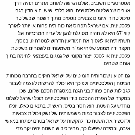
אסטרטגיים חשובים, אולם הגישה לאותם אתרים תהיה דרך
אזורים שבשליטה פלסטינית, הוא בלתי ישיש. הוא הדין בגבי
סיכול טרור ואיומים צבאיים נוספים מתוך השטח שבשליטה
פלסטינית. אם ישראל תפרוס את כוחותיה פחות או יותר לאורך
קווי '67 היא לא תהיה מסוגלת להגן על עריה המרכזיות ועל
תשתיותיה או לאסוף את המודיעין הדרוש למטרה זו. בנוסף,
תקצר ידה ממנוע שליחי אמ"ח משמעותיים לשטחים בשליטת
פלסטינית או לסכל ייצור מקומי של גמגום בעצמאי ולחימה בתוך
אותם שטחים.
גם הטיעון שכוחותיה הזמיטים של ישראל חזקים בהרבה מכוחות
הביטחון הפלסטיניים ולפיכך היא יכולה להרשות לעצמה לעבור
לגבולות שהם פחות בני הגנה במסגרת הסכם שלום, שכן
במקרה של הפרת ההסכם בידי הפלסטיניים תוכל ישראל לשלוט
מחדש על השטח, הוא חסר בסיס. ראשית, בתנאים כאלו, יוכלו
הפלסטיניים לצבור כמות משמעותית של נשק ויכולות צבאיות
ולהכשיר את השטח כדי להקשות על ישראל בטרם יפתחו במעשי
איבה, ובמידה שיפעלו כך, מחיר כיבוש השטח יהיה יקר מדי