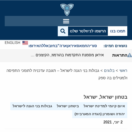
תמכו בנו
הרשמו לניוזלטר שלנו
ENGLISH
נושאים חמים:
סוריה
חמאס
איראן
ארה”ב
חזבאללה
אירופה
אנטישמיות
התראות
איראן מסמנת התקדמות בהורמוז, הקיצונים מנסים לבלום
ראשי
>
בלוגים
>
גבולות בני הגנה לישראל – תגובה עדכנית לתומכי התפיסה
ולמטילים בה ספק
בטחון ישראל
,
ישראל
איום קיומי למדינת ישראל
ביטחון ישראל
גבולות בני הגנה לישראל
יהודה ושומרון (הגדה המערבית)
2 יוני, 2021