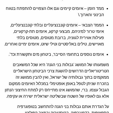
ממד הזמן – איומים קיימים וגם אלו הצפויים להתפתח בטווח
הבינוני והארוך.\
הממד הצבאי – איומים קונבנציונליים ובלתי קונבנציונליים,
איומי טרור למיניהם, מבצעי קרקע, איומים תת-קרקעיים,
פעילות אווירית לגווניה, ברובת מטוסים, מטוסים בלתי
מאויישים, טילים באליסטיים וטילי שיוט, איומים ימיים ואחרים.
איומים נוספים בתחומי הסייבר, ביטחון מים ותקשורת וכד'.
משמעותו של המושג 'גבולות בני הגנה' היא שכל המשאבים
הטריטוריאליים הדרושים להשגת צרכי הביטחון הישראליים
ממוקמים בתוך גבולותיה של ישראל, ואין להבין ממושג זה
בהכרח שניתן לטפל באופן אופטימלי במכלול האיומים ממקום
הגבול עצמו. ברי, שהמושג אינו מתייחס רק למתח החיצוני הנתון
אלא גם לאופיו של השטח שבשליטה ישראלית ישירה או עקיפה.
על הגדרת אותם גבולות בני הגנה להתחשב בטופוגרפיה
הספציפית, בדמוגרפיה, בהיסטוריה ובמצב הפוליטי.