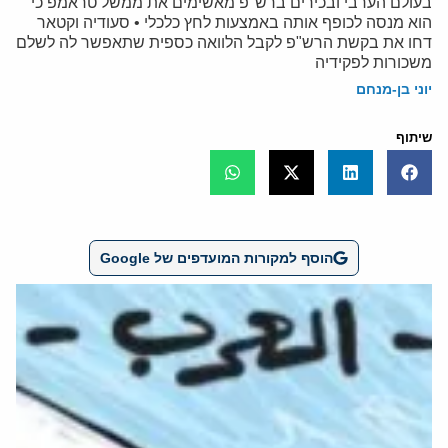
בעולם הערבי ובכירים ברש"פ מאשימים את ממשל טראמפ כי
הוא מנסה לכופף אותה באמצעות לחץ כלכלי • סעודיה וקטאר
דחו את בקשת הרש"פ לקבל הלוואה כספית שתאפשר לה לשלם
משכורות לפקידיה
יוני בן-מנחם
שיתוף
הוסף למקורות המועדפים של Google