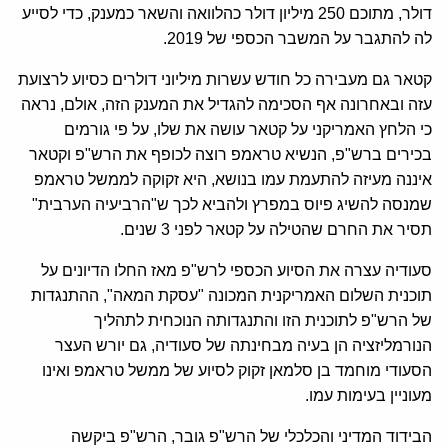
דולר, מתוכם 250 מיליון דולר כהלוואה והשאר כמענק, כדי לסייע
לה להתגבר על המשבר הכספי של 2019.
קטאר גם מעבירה כל חודש עשרות מיליוני דולרים כסיוע לרצועת
עזה ובאחרונה אף הסכימה להגדיל את המענק הזה, אולם, נראה
כי הלחץ האמריקני על קטאר עושה את שלו, על פי גורמים
בכירים ברש"פ, הנשיא טראמפ רוצה לכופף את הרש"פ וקטאר
איננה מעיזה להתעמת עמו בנושא, היא זקוקה לממשל טראמפ
שמנסה להשיג פיוס במפרץ ולהביא לכך ש"הרביעיה הערבית"
תסיר את החרם שהטילה על קטאר לפני 3 שנים.
סעודיה עצרה את הסיוע הכספי לרש"פ מאז החלו הדיונים על
תוכנית השלום האמריקנית המכונה "עסקת המאה", ההתנגדות
של הרש"פ לתוכנית הזו והתנגדותה הנוכחית לתהליך
הנורמליזציה הן בעיה מבחינתה של סעודיה, גם יורש העצר
הסעודי מוחמד בן סלמאן זקוק לסיוע של ממשל טראמפ ואינו
מעוניין בעימות עמו.
הבידוד המדיני והכלכלי של הרש"פ גובר, הרש"פ ביקשה