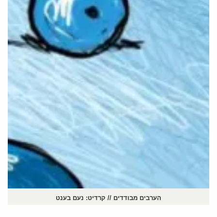
הערבים מבודדים // קרדיט: נעם בענט