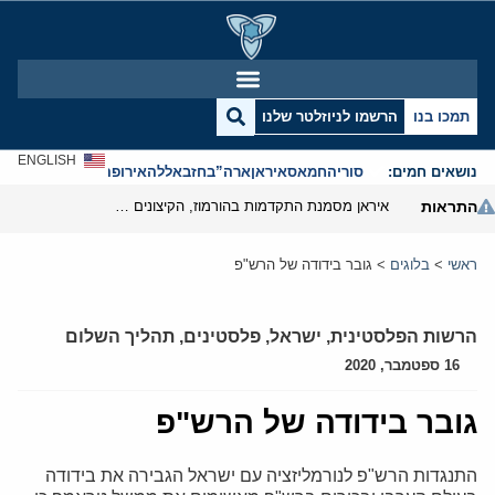
תמכו בנו
הרשמו לניוזלטר שלנו
ENGLISH
נושאים חמים:
סוריה
חמאס
איראן
ארה”ב
חזבאללה
אירופה
אנטישמיות
התראות
איראן מסמנת התקדמות בהורמוז, הקיצונים מנסים לבלום
ראשי
>
בלוגים
>
גובר בידודה של הרש"פ
הרשות הפלסטינית
,
ישראל
,
פלסטינים
,
תהליך השלום
16 ספטמבר, 2020
גובר בידודה של הרש"פ
התנגדות הרש"פ לנורמליזציה עם ישראל הגבירה את בידודה