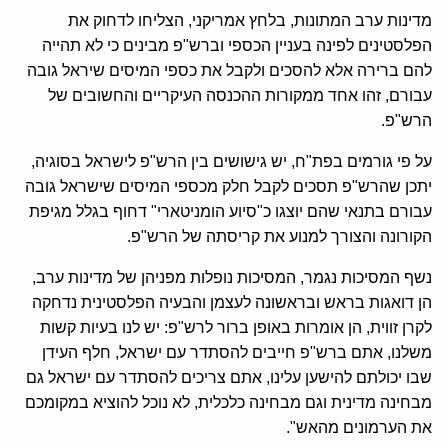
מדינות ערב המתונות, בלחץ אמריקני, הצליחו לדחוק את
הפלסטינים לפינה בעניין הכספי וברש"פ מבינים כי לא תהייה
להם ברירה אלא להסכים ולקבל את כספי המיסים שיראל גובה
עבורם, זהו אחד ממקורות ההכנסה העיקריים והחשובים של
הרש"פ.
על פי גורמים בפת"ח, יש גישושים בין הרש"פ לישראל בסוגיה,
יתכן שהרש"פ תסכים לקבל חלק מכספי המיסים שישראל גובה
עבורם בתנאי שהם יוצגו כ"סיוע הומניטארי" דחוף בגלל מגיפת
הקורונה והצורך למנוע את קריסתה של הרש"פ.
נשף המסיכות נגמר, המסיכות נופלות מפניהן של מדינות ערב,
הן דואגות בראש ובראשונה לעצמן והבעיה הפלסטינית נדחקה
לקרן זווית, הן אומרות באופן ברור לרש"פ: יש לנו בעיות קשות
משלנו, אתם ברש"פ חייבים להסתדר עם ישראל, חלף העידן
שבו יכולתם להישען עלינו, אתם צריכים להסתדר עם ישראל גם
מבחינה מדינית וגם מבחינה כלכלית, לא נוכל להוציא במקומכם
את הערמונים מהאש".