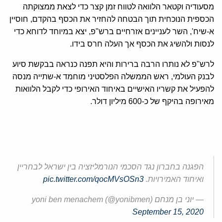
מסעודיה וקטאר הלוואה לטווח זמן קצר כדי לצאת ממצוקתה
הכספית הנוכחית תוך הבטחה להחזיר את הכסף בהקדם, חוסיין
א-שיח', השר לעניינים אזרחיים ברש"פ, יצא במיוחד לדוחא כדי
לנסות ולהשיג את הכסף אך העלה חרס בידו.
לרש"פ לא נותרו הרבה ברירות והיא תפנה כנראה בבקשת סיוע
לבנק העולמי, ראש הממשלה הפלסטיני מוחמד א-שתייה מנסה
להפעיל את קשריו האישיים באיחוד האירופי כדי לקבל הלוואות
מאירופה בהיקף של כ-600 מיליון דולר.
הפגנה בחברון נגד הסכמי הנורמליזציה בין ישראל לבחריין
ואיחוד האמירויות.
pic.twitter.com/qocMVsOSn3
— יוני בן מנחם yoni ben menachem (@yonibmen)
September 15, 2020