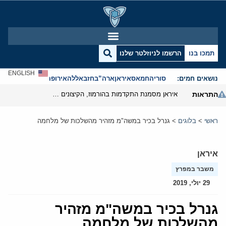
תמכו בנו
הרשמו לניוזלטר שלנו
ENGLISH
נושאים חמים:
סוריה
חמאס
איראן
ארה”ב
חזבאללה
אירופה
אנטישמיות
התראות
איראן מסמנת התקדמות בהורמוז, הקיצונים מנסים לבלום
ראשי
>
בלוגים
>
גנרל בכיר במשה"מ מזהיר מהשלכות של מלחמה
איראן
משבר במפרץ
29 יולי, 2019
גנרל בכיר במשה"מ מזהיר
מהשלכות של מלחמה