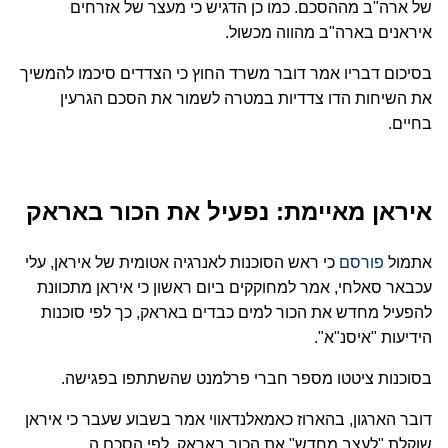
של ארה"ב מההסכם. כמו כן הדגיש כי מעצר של אזרחים
איראנים בארה"ב מהווה מכשול.
בסיכום דבריו אמר דובר משרד החוץ כי הצדדים סיכמו להמשיך
את השיחות הדו צדדיות במטרה לשמור את הסכם הגרעין
בחיים.
איראן מאיימת: נפעיל את הכור באראק
אתמול
פורסם
כי
ראש הסוכנות לאנרגיה אטומית של איראן, עלי
עכבאר סאלחי, אמר למחוקקים ביום ראשון כי איראן מתכוונת
להפעיל מחדש את הכור למים כבדים באראק, כך לפי סוכנות
הידיעות "איסנ"א".
בסוכנות ציטטו מספר חברי פרלמנט שהשתתפו בפגישה.
דובר הארגון, בהארוז כאמאלנדאווי אמר בשבוע שעבר כי איראן
שוקלת "לעצב מחדש" את הכור באראק. לפי הסכם ה