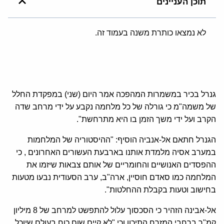
תוכן העניינים
לא נמצאו כותרת משנה בעמוד זה.
גנרל בכיר במשמרות המהפכה אמר היום (שני) במפקדת החלל
של משמה"מ כי גורלה של כל מלחמה נקבע על ידי מרחב שדה
הקרב ועל ידי משך הזמן בו היא מתרחשת".
הגנרל חתאם אל-אנביה הוסיף: "ההיסטוריה של המלחמות
במערב אסיה מלמדת אותנו בארבעת העשורים האחרונים , כי
ההפסדים האנושיים והחומריים של אותם צבאות שיזמו את
המלחמה כמו סאדם חוסיין, ארה"ב, ערב הסעודית נבעו מטעות
בחישוב וטעות בקבלת ההחלטות".
אל-אבינה הזהיר כי הסכסוך עלול להתפשט למרחב של 8 מיליון
קמ"ר ברחבי המזרח התיכון וכי "לא קיים שום כוח בעולם שיוכל