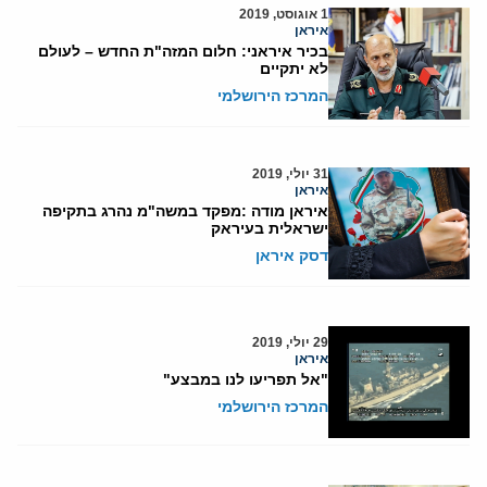
1 אוגוסט, 2019
איראן
בכיר איראני: חלום המזה"ת החדש – לעולם
לא יתקיים
המרכז הירושלמי
31 יולי, 2019
איראן
איראן מודה :מפקד במשה"מ נהרג בתקיפה
ישראלית בעיראק
דסק איראן
29 יולי, 2019
איראן
"אל תפריעו לנו במבצע"
המרכז הירושלמי