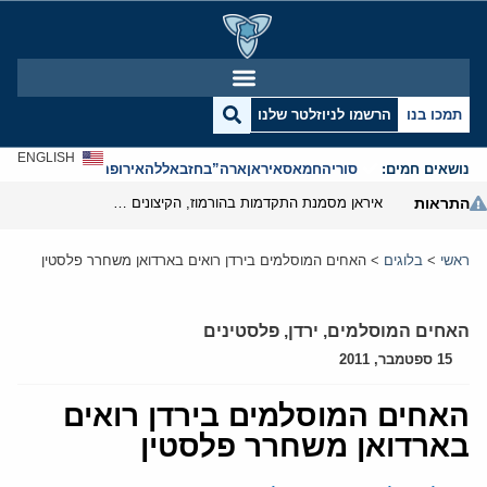
תמכו בנו
הרשמו לניוזלטר שלנו
ENGLISH
נושאים חמים:
סוריה
חמאס
איראן
ארה”ב
חזבאללה
אירופה
אנטישמיות
התראות
איראן מסמנת התקדמות בהורמוז, הקיצונים מנסים לבלום
ראשי
>
בלוגים
>
האחים המוסלמים בירדן רואים בארדואן משחרר פלסטין
האחים המוסלמים
,
ירדן
,
פלסטינים
15 ספטמבר, 2011
האחים המוסלמים בירדן רואים
בארדואן משחרר פלסטין