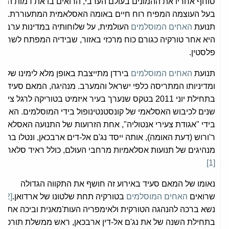
סוחף אחריו את ההמונים בעולם הערבי, הרואים בו את דמות המנ
בעל העוצמה המפיח רוח חיים באומה האסלאמית המתעוררת.
תנועת
האחים המוסלמים
העולמית, על שלוחותיה במדינות ערב, נ
היא אחר טורקיה כגורם כוח מרכזי באזור, שבידיה המפתח לשחרו
פלסטין.
תנועת
האחים המוסלמים
בירדן מתייצבת באופן מלא לימינו של א
ומדיניותו המתריסה כלפי ישראל והמערב. מנהיגה, המאם סעיד,
בתחילת 
שנים לכיבוש האסלאמי של קונסטנטינופול בידי המוסלמים. האירוע
בידי "אגודת צעירי אנטוליה", אחת הזרועות של התנועה האסלאמי
ר'ורוש (דעת האומה), אותה ייסד נג'ם אל-דים ארבכאן, ונטלו בה ח
מנהיגים של תנועות אסלאמיות מרחבי העולם, כולל ראיד סלאח מ
[1]
נאומו של המאם סעיד באירוע זה חושף את התקווה הגדולה
שרואים
האחים המוסלמים
בטורקיה תחת שלטונו של ארדואן.
[2]
ס
נשא ברכה להנהגה הטורקית ולאימפריה העות'מאנית וביכה את מו
בתחילת השנה של את נג'ם אל-דין ארבכאן, ראש ממשלת תורכיה