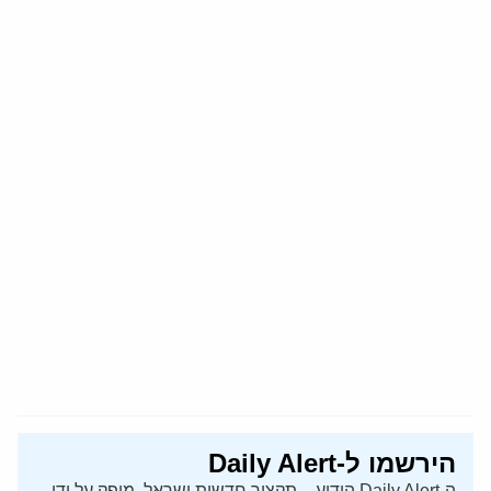
הירשמו ל-Daily Alert
ה-Daily Alert הידוע – תקציר חדשות ישראל, מופק על ידי