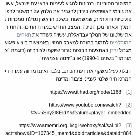
המשטר הסורי והן בנכונות להגיע לעימות צבאי עם ישראל, עשויה 
את גורמי האופוזיציה בירדן להגביר את הלחץ על המשטר לרפורמ
פוליטיות וחוקתיות, שמשמעותן בשלב הראשון נטילת סמכויות שלטו
המלך ולאחר מכן הפיכה. המצב החדש במזרח התיכון, והחתירה 
את שלטונו של המלך עבדאללה, עשויה לעודד את
האחים
המוסלמים
לתמוך בחזרה למאבק המזוין באמצעות ביצוע פיגועים
מגבול
ירדן
באמצעות קבוצות טרור שיוקמו לצורך זה (דוגמת "צבא
מוחמד" בשנים 1990-1) או ב"יוזמה עצמאית".
הבלוג לעיל משקף את דעת הכותב בלבד ואיננו מהווה עמדה רשמ
המרכז הירושלמי לענייני ציבור ומדינה
https://www.itihad.org/node/1168
[1]
https://www.youtube.com/watch?
[2]
v=5Sny2l8EIdY&feature=player_embedded#!
https://www.memri.org.il/cgi-webaxy/sal/sal.pl?
[3]
e&act=show&ID=107345_memri&dbid=articles&dataid=884