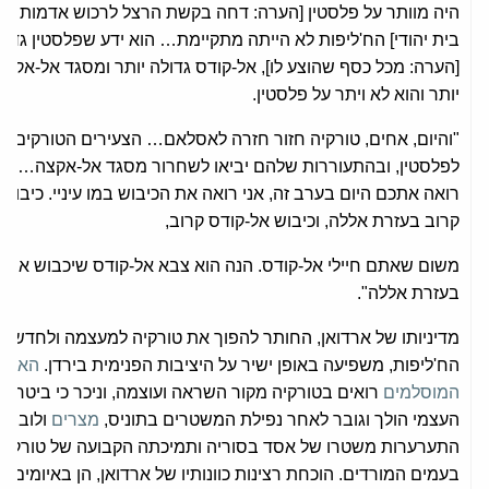
היה מוותר על פלסטין [הערה: דחה בקשת הרצל לרכוש אדמות ל
בית יהודי] הח'ליפות לא הייתה מתקיימת… הוא ידע שפלסטין גדול
[הערה: מכל כסף שהוצע לו], אל-קודס גדולה יותר ומסגד אל-אקצה
יותר והוא לא ויתר על פלסטין.
"והיום, אחים, טורקיה חזור חזרה לאסלאם… הצעירים הטורקים יש
לפלסטין, ובהתעוררות שלהם יביאו לשחרור מסגד אל-אקצה… כא
רואה אתכם היום בערב זה, אני רואה את הכיבוש במו עיניי. כיבוש 
קרוב בעזרת אללה, וכיבוש אל-קודס קרוב,
משום שאתם חיילי אל-קודס. הנה הוא צבא אל-קודס שיכבוש אות
בעזרת אללה".
מדיניותו של ארדואן, החותר להפוך את טורקיה למעצמה ולחדש י
הח'ליפות, משפיעה באופן ישיר על היציבות הפנימית בירדן.
האחי
המוסלמים
רואים בטורקיה מקור השראה ועוצמה, וניכר כי ביטחונ
העצמי הולך וגובר לאחר נפילת המשטרים בתוניס,
מצרים
ולוב,
התערערות משטרו של אסד בסוריה ותמיכתה הקבועה של טורקיה
בעמים המורדים. הוכחת רצינות כוונותיו של ארדואן, הן באיומים ע