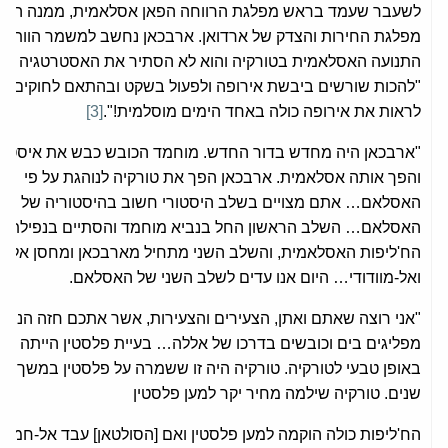
לשעבר שעמד בראש מפלגת הרווחה הפאן אסלאמית, ממנה התפ
מפלגת החירות והצדק של ארדואן. ארבכאן נחשב למשמר הוותיק
התנועה האסלאמית בטורקיה והוא לא הסתיר את האסטרטגיה של
"להכות שורשים ביבשת אירופה ולפעול בשקט ובהתאם לחוקים כד
לראות את אירופה כולה באחד הימים מוסלמית!".
[3]
"ארבכאן היה מחדש בדור החדש. מוחמד הכובש כבש את איסטנב
והפך אותה אסלאמית. ארבכאן הפך את טורקיה לנוהגת על פי
האסלאם… אתם מצויים בשלב היסטורי חשוב בהיסטוריה של
האסלאם… השלב הראשון החל בנביא מוחמד והסתיים בנפילת
הח'ליפות האסלאמית, והשלב השני מתחיל מארבכאן ומחסן אל-ב
ואל-מוודודי… היום אנו עדים לשלב השני של האסלאם.
"אני רוצה שאתם ואתן, הצעירים והצעירות, אשר אתכם חזה הנביא
מפליגים בים וכובשים בדרכו של אללה… בעיית פלסטין הייתה קש
באופן טבעי לטורקיה. טורקיה היה זו ששמרה על פלסטין במשך מ
שנים. טורקיה שילמה מחיר יקר למען פלסטין
הח'ליפות כולה הוקמה למען פלסטין ואם [הסולטאן] עבד אל-חמיד