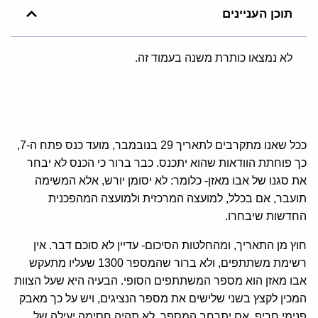
תוכן העניינים
לא נמצאו כותרת משנה בעמוד זה.
ככל שאנו מתקרבים לתאריך 29 בנובמבר, מועד כנס פתח ה-7,
כך פוחתת הוודאות שהוא יתכנס. כבר ברור כי הכנס לא יבחר
את סגנו של אבו מאזן- כלומר: לא יסומן יורש, אלא המשימה
תועבר, אם בכלל, למועצה המרכזית ולמועצה המהפכנית
החדשות שיבחרו.
חוץ מן התאריך, ומהחלטות הסיכום- עדיין לא סוכם דבר. אין
רשימת משתתפים, ולא ברור שהמספר 1300 שעליו מתעקש
אבו מאזן הוא מספר המשתתפים הסופי. הבעיה היא שעל הצוות
המכין לקצץ בשני שלישים את מספר הנציגים, ויש על כך מאבק
פנימי חריף. אם יתרחב המספר, לא תהיה חסימה יעילה של