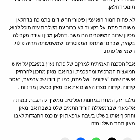
תומכי דחלאן.
לא פחות חמור הוא עניין פיטורי החשודים בתמיכה בדחלאן
משורות פתח. על רקע זה לא ברור עם משלחת עזה תוכל לבוא,
מכיוון שרוב המפוטרים הם משם. דחלאן מכין וועידה מקבילה
בקהיר, שבהם ישתתפו המפוטרים, שמשמעותה תהיה פילוג
רשמי של פתח.
אבל הסכנה האמיתית למרקם של פתח נעוץ במאבק על איוש
המועצות המרכזית ומהפכנית, ובה אבו מאזן מתכנן להרחיק
אישים שהם "איקונים" של פתח, כמו בן דודו של ערפאת, נאסר
קידווה. קידווה מצדו האשים את אבו מאזן בכשלון מדיניותו.
מלבד זה, המתח במחנות הפליטים ממשיך להתגבר. במחנה
אל-מערי שברמאללה הוריד התנזים שלט בשבח אבו מאזן
והחליף אותו בשלט בשבח ערפאת וקיים כנס התנגדות לאבו
מאזן תחת השלט הזה.