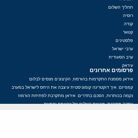
תהליך השלום
רוסיה
קנדה
קטאר
פלסטינים
ערבי ישראל
ערב הסעודית
עיראק
פרסומים אחרונים
איראן מסמנת התקדמות בהורמוז, הקיצונים מנסים לבלום
קמפיזם: איך דוקטרינה קומוניסטית עיצבה את היחס לישראל במערב
נקמה בכותרות, הסכם בחדרים: איראן מתקרבת לפתיחת הורמוז
עסקה מסוכנת: מועצת השלום של טראמפ וחמאס
הים התיכון עשוי להיות החזית הבאה של איראן
ווידאו
YouTube
ארכיון שמע