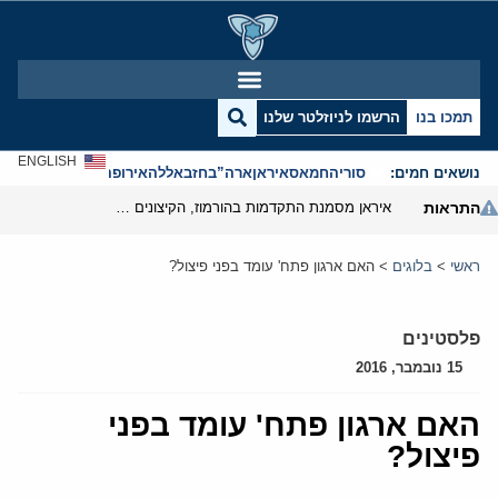
תמכו בנו
הרשמו לניוזלטר שלנו
ENGLISH
נושאים חמים:
סוריה
חמאס
איראן
ארה”ב
חזבאללה
אירופה
אנטישמיות
התראות
איראן מסמנת התקדמות בהורמוז, הקיצונים מנסים לבלום
ראשי
>
בלוגים
>
האם ארגון פתח' עומד בפני פיצול?
פלסטינים
15 נובמבר, 2016
האם ארגון פתח' עומד בפני
פיצול?