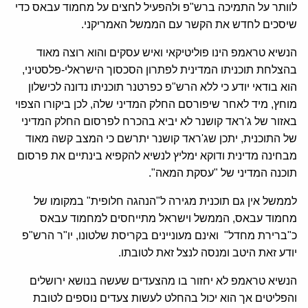
לוותר על התמיכה ברש"פ ולהפעיל לחצים על מחמוד עבאס כדי
שיסכים לחדש את הקשר עם הממשל האמריקני.
הנשיא טראמפ הינו פוליטיקאי ואיש עסקים והוא רוצה מאוד
בהצלחת תוכניתו המדינית לפתרון הסכסוך הישראלי-פלסטיני,
הוא בודאי יודע כי ללא הרש"פ כפרטנר תוכניתו נדונה לכישלון
מוחץ, מיד לאחר שיפורסם החלק המדיני שלה, לכן ביקורו הצפוי
באזור של ג'ראד קושנר לא יביא בהכרח לפרסום החלק המדיני
של התוכנית, יתכן שג'ראד קושנר יתרשם כי המצב קשה מאוד
מבחינה מדינית ודוקא ימליץ לנשיא להקפיא בינתיים את פרסום
תוכנה המדיני של "עסקת המאה".
לממשל אין גם תוכנית מגירה ל"הנהגה חלופית" במקומו של
מחמוד עבאס, הממשל וישראל מתייחסים למחמוד עבאס
כ"ברירת מחדל" ואינם מעוניינים בקריסת שלטונו, יו"ר הרש"פ
יודע זאת היטב ומנסה לנצל זאת לטובתו.
הנשיא טראמפ לא יחזור בו מהצעדים שעשה בנושא ירושלים
והפליטים אך הוא יכול בהחלט לעשות צעדים נוספים לטובת