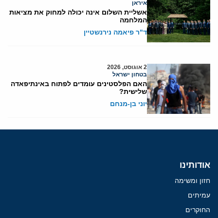
איראן
אשליית השלום אינה יכולה למחוק את מציאות
המלחמה
ד"ר פיאמה נירנשטיין
2 אוגוסט, 2026
בטחון ישראל
האם הפלסטינים עומדים לפתוח באינתיפאדה
שלישית?
יוני בן-מנחם
אודותינו
חזון ומשימה
עמיתים
החוקרים