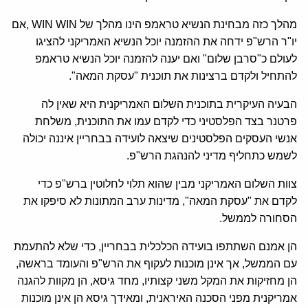
מהלך כזה מבחינת הנשיא טראמפ הינו מהלך של WIN WIN ,אם
יו"ר הרש"פ ידחה את ההזמנה יוכל הנשיא האמריקני להציגו
לעולם כ"סרבן שלום" ואם יענה להזמנה יוכל הנשיא טראמפ
להתחיל ולקדם ברצינות את תוכנית "עסקת המאה".
הבעיה העיקרית בתוכנית השלום האמריקנית היא שאין לה
פרטנר בצד הפלסטיני כדי לקדם עמו את התוכנית, משלחת
אנשי העסקים הפלסטינים שיצאה לועידה בבחריין איננה יכולה
לשמש כתחליף מדיני להנהגת הרש"פ.
צוות השלום האמריקני מבין שהוא תלוי לחלוטין ברש"פ כדי
לקדם את "עסקת המאה", מדינות ערב המתונות לא סיפקו את
הסחורה לממשל.
הן אמנם השתתפו בועידה הכלכלית בבחריין, כדי שלא להתעמת
עם הממשל, אך אינן מוכנות לעקוף את הרש"פ והעומד בראשה,
הן מחזיקות את המקל משני קצותיו, מחד גיסא, הן מקוות להגנה
אמריקנית מפני הסכנה האיראנית, ומאידך גיסא הן אינן מוכנות