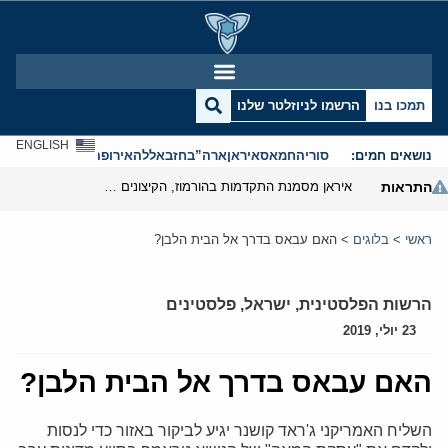
תמכו בנו
הרשמו לניוזלטר שלנו
ENGLISH
נושאים חמים:
סוריה
חמאס
איראן
ארה”ב
חזבאללה
אירופה
אנטישמיות
התראות
איראן מסמנת התקדמות בהורמוז, הקיצונים מנסים לבלום
ראשי
>
בלוגים
>
האם עבאס בדרך אל הבית הלבן?
הרשות הפלסטינית
,
ישראל
,
פלסטינים
23 יולי, 2019
האם עבאס בדרך אל הבית הלבן?
השליח האמריקני ג'ראד קושנר יגיע לביקור באזור כדי לנסות