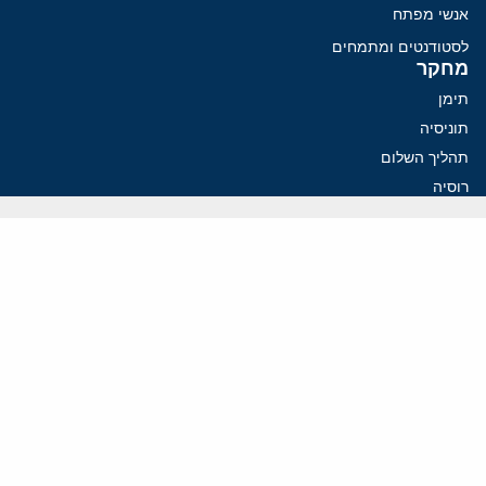
אנשי מפתח
לסטודנטים ומתמחים
מחקר
תימן
תוניסיה
תהליך השלום
רוסיה
קנדה
קטאר
פלסטינים
ערבי ישראל
ערב הסעודית
עיראק
פרסומים אחרונים
איראן מסמנת התקדמות בהורמוז, הקיצונים מנסים לבלום
קמפיזם: איך דוקטרינה קומוניסטית עיצבה את היחס לישראל במערב
נקמה בכותרות, הסכם בחדרים: איראן מתקרבת לפתיחת הורמוז