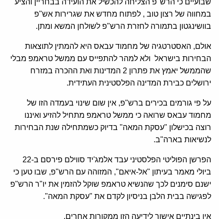
שבועיים כי הרש"פ הצליחה להכשיל את הועידה בבחריין והציע
במחווה של רצון טוב , לפתוח מחדש את שגרירות אש"פ
בוושינגטון בתמורה לחזרת הרש"פ לשולחן המשא ומתן.
אולם, האסטרטגיה של מחמוד עבאס היא להמתין לתוצאות
הבחירות בישראל ולא למהר להתפייס עם ממשל טראמפ מבלי
שהממשל יאמץ את פתרון 2 המדינות ואת ההכרה במזרח
ירושלים כבירת המדינה הפלסטינית העתידית.
על פי גורמים בכירים ברש"פ, אין שום שינוי בעמדה הזו של
מחמוד עבאס שרואה כי ממשל טראמפ מתחיל להזיע ואיננו
רוצה בכישלון "עסקת המאה" בדיוק כשמתחילה שנת הבחירות
לנשיאות בארה"ב.
הפרשן הפוליטי הפלסטיני עבד אלמג'יד סווילם פירסם ב-22
ביולי מאמר בעיתון "אל-איאם", המזוהה עם הרש"פ, שבו טען כי
ישנם סימנים לכך שהנשיא טראמפ שוקל להזמין את יו"ר הרש"פ
לפגישה בבית הלבן בניסיון לקדם את "עסקת המאה".
אין בינתיים אישור לידיעה הזו ממקורות אחרים.