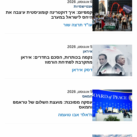
6 אוגוסט, 2026
אנטישמיות
קמפיזם: איך דוקטרינה קומוניסטית עיצבה את
היחס לישראל במערב
עו"ד תרצה שור
5 אוגוסט, 2026
איראן
נקמה בכותרות, הסכם בחדרים: איראן
מתקרבת לפתיחת הורמוז
דסק איראן
5 אוגוסט, 2026
חמאס
עסקה מסוכנת: מועצת השלום של טראמפ
וחמאס
ח'אלד אבו טועמה