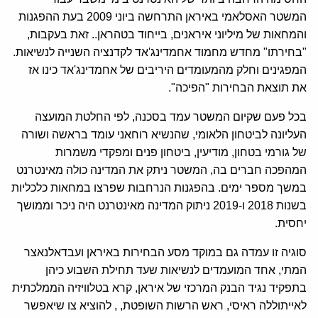
המשטר האסלאמי באיראן התרחשה ביוני 2009 בעת ההפגנות
והמחאות של מיליוני איראנים, בייחוד בטהראן.. זאת בעקבות,
"בחירתו" מחדש מחמוד אחמדינג'אד לקדנציה השנייה לנשיאות.
המפגינים וחלק מהמעומדים היריבים של אחמדינג'אד כינו אז
את תוצאת הבחירות "הפיכה".
בכל פעם שקיום המשטר עמד בסכנה, לפי החלטת המועצה
העליונה לביטחון הלאומי, שהנשיא רוחאני עומד בראשה ושורה
של גורמי בטחון, מודיעין, ביטחון פנים ומפקדי משמרות
המהפכה חברים בה, המשטר ניתק את המדינה כולה מאינטרנט
במשך מספר ימים. בהפגנות הנרחבות שפרצו במחאות כלכליות
בשנות 2018 ו-2019 ניתוק המדינה מאינטרנט היה ניכר וממושך
יחסית.
סוגיה זו עמדה גם במוקד מסע הבחירות באיראן ועבדאלנאצר
המתי, אחד המועמדים לנשיאות שעד תחילת השבוע כיהן
בתפקיד נגיד הבנק המרכזי של איראן, קרא בטלוויזיה הממלכתית
לאייתוללה ראיסי, ראש הרשות השופטת, , להוציא צו שיאפשר