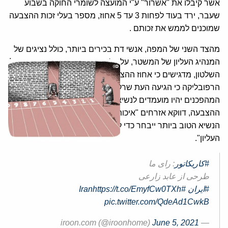
אשר קיבלו את "אשרור" ע"י המועצה לשומרי החוקה בשבוע
שעבר, ירד בעוד לפחות 3 עד 5 אחוז, מספר בעלי זכות ההצבעה
שמוכנים לממש את זכותם .
מהצד השני של המפה, אנשי דת בכירים ביותר, כולל נציגים של
המנהיג העליון של המשטר, עלי ח'אמנהאי במוסדות חשובים של
השלטון, מדגישים כי אחוז ההצבעה גבוהה לא חשוב כבר עבור
הרפובליקה כי הגיעה העת שרק נאמנים ביותר לכל עקרונות
המהפכנים יהיו מועמדים לנשיאות ולדבריהם, ככל שיירד אחוז
ההצבעה, דווקא אזרחים "איכותיים" יותר ילכו לקלפיות ובכך
הנשיא הטוב ביותר ייבחר כדי לשמש "הזרוע הביצועית למנהיג
העליון".
#کاریکاتور
: رای ما
طرحی از عابد زارعی
#ایران
#Iran
https://t.co/EmyfCw0TXh
pic.twitter.com/QdeAd1CwkB
June 5, 2021
— iroon.com (@iroonhome)