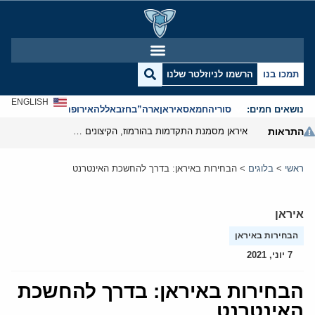
תמכו בנו
הרשמו לניוזלטר שלנו
ENGLISH
נושאים חמים:
סוריה
חמאס
איראן
ארה”ב
חזבאללה
אירופה
אנטישמיות
התראות
איראן מסמנת התקדמות בהורמוז, הקיצונים מנסים לבלום
ראשי
>
בלוגים
>
הבחירות באיראן: בדרך להחשכת האינטרנט
איראן
הבחירות באיראן
7 יוני, 2021
הבחירות באיראן: בדרך להחשכת
האינטרנט