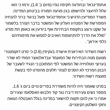
אחמדינג'אד ובהודעה תקיפה נגדו (מיום ב' 1.6), ורמז כי הוא
עלול להיעצר ולהישפט בגין פגיעה חמורה בביטחון המדינה.
משרד המודיעין הדגיש כי אחמדינג'אד פועל בניגוד ברור להנחיה
המפורשת של המנהיג העליון של המשטר בדבר הצורך בלשמור
על שקט ורוגע בתקופת הבחירות ואף ביודעין או באופן תת מודע
"סולל את הדרך להתחצפות האויבים לממש את מזימותיהם
כלפי איראן" .
רשות השידור האיראנית אישרה בעקיפין (2.6) כי סרט דוקומנטרי
מטעם מטה הבחירות של המועמד עבדאלנאצר המתי לא שודר
בערוצי הטלוויזיה של המשטר לפי המתוכנן כי הנגיד לשעבר של
הבנק המרכזי לא הסכים לצנזר חלקים מהסרט לפי בקשת
מועצת רשות השידור.
בסרט שאמור היה להיות משודרת בפריים טיים ביום ג' 1.6,
מספר נשים צעירות דיברו נגד קוד הלבוש האסלאמי וצעירים
אמרו כי אין להם תקווה להישאר במדינה בגלל האבטלה הגואה
וחוקי השלטון הקיצוניים.