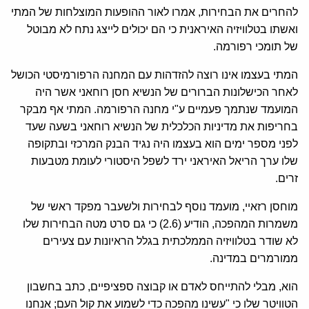
להחרים את הבחירות, אמרו לאור ההופעות המוצלחות של המתי
ואשתו בטלוויזיה האיראנית כי הם יכולים לייצג נתח לא מבוטל
של תומכי רפורמה.
המתי בעצמו אינו רוצה להזדהות עם המחנה הרפורמיסטי הכושל
לאחר הכישלונות הברורים של הנשיא חסן רוחאני אשר היה
המועמד שנתמך פעמיים ע"י מחנה הרפורמה. המתי אף מבקר
בחריפות את מדיניות הכלכלית של הנשיא רוחאני בשעה שעד
לפני מספר ימים הוא בעצמו היה נגיד הבנק המרכזי ובתקופה
שלו ערך הריאל האיראני ירד לשפל היסטורי לעומת מטבעות
זרים.
מוחסן רזאיי, מועמד נוסף לבחירות ולשעבר מפקד ראשי של
משמרות המהפכה, הודיע (2.6) כי גם סרט מטה הבחירות שלו
לא שודר בטלוויזיה הממלכתית בגלל הראיונות עם צעירים
ממורמרים במדינה.
הוא, מבלי להתייחס לאדם או קבוצה ספציפיים, כתב בחשבון
הטוויטר שלו כי "עשינו מהפכה כדי לשמוע את קול העם; אנחנו