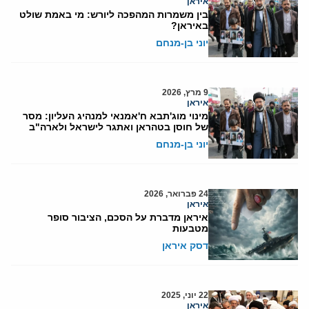
איראן
בין משמרות המהפכה ליורש: מי באמת שולט
באיראן?
יוני בן-מנחם
9 מרץ, 2026
איראן
מינוי מוג'תבא ח'אמנאי למנהיג העליון: מסר
של חוסן בטהראן ואתגר לישראל ולארה"ב
יוני בן-מנחם
24 פברואר, 2026
איראן
איראן מדברת על הסכם, הציבור סופר
מטבעות
דסק איראן
22 יוני, 2025
איראן