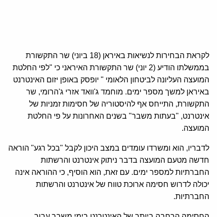
לקראת הבחירות לנשיאות באיראן (18 ביוני) שר התקשורת
בממשלתו הודיע (2 יוני) שר התקשורת האיראני כי "לפי החלטת
המועצה העליונה לביטחון הלאומי " יופסק באופן יזום האינטרנט
באיראן למשך מספר ימים. מוחמד ג'וואד אזרי ג'הרומי, שר
התקשורת, התייחס אף להיסטוריה של חסימות זמניות של
אינטרנט, "בעתות משבר" בשנים האחרונות על פי החלטת
המועצה.
לדבריו, הוא ומשרדו עומדים במצב היכון לקבל "בכל רגע" הוראה
חדשה מטעם המועצה בדבר ניתוק אינטרנט והרשתות
החברתיות למספר ימים. עם זאת, הוא הוסיף, כי ההוראה אינה
יכולה לדרוש חסימה ארוכת טווח של אינטרנט והרשתות
החברתיות.
החסימה הרחבה ביותר של האינטרנט בימי משבר עבור