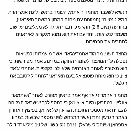
הבחירות ל"מינוי" מטעם מספר מצומצם של גורמי המשטר.
הנשיא לשעבר מוחמד ח'אתמי, העומד בראש "ליגת אנשי הדת
המיליטנטיים" (המזוהה עם מחנה המתון במשטר האיראני),
בהודעה (מיום 2.6) הדגיש כי חברי הליגה לא ממליצים על שום
מועמד לנשיאות . יחד עם זאת הוא נמנע מלקרוא לאיראנים
להחרים את הבחירות.
מהצד השני, מחמוד אחמדינג'אד, אשר מועמדותו לנשיאות
נפסלה ע"י המועצה לשומרי החוקה במדינה, אמר מפורשות, כי
הוא מצטרף לאותם האזרחים שלא ילכו לקלפיות. אחמדינג'אד
ציין, כי הוא מזהה פוטנציאל בעם האיראני "להתחיל לסובב את
הגלגל".
מחמוד אחמדינג'אד אף אמר בראיון מפורט לאתר "אעתמאד
אונליין" בטהראן (מיום א' 31.5) כי בנוסף לכך שישראל הצליחה
להבריח את מסמכי התוכנית הגרעין של איראן, בפיצוץ האחרון
באתר הגרעין נתנז (אשר התרחש לפני מספר שבועות במחוז
אספהאן ושיוחס לישראל), נגרם נזק בשווי של 10 מיליארד דולר.