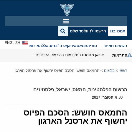
תמכו בנו
הרשמו לניוזלטר שלנו
ENGLISH
נושאים חמים:
סוריה
חמאס
איראן
ארה”ב
חזבאללה
אירופה
אנטישמיות
התראות
איראן מסמנת התקדמות בהורמוז, הקיצונים מנסים לבלום
ראשי
>
בלוגים
>
החמאס חושש: הסכם הפיוס יחשוף את ארסנל הארגון
הרשות הפלסטינית
,
חמאס
,
ישראל
,
פלסטינים
30 אוקטובר, 2017
החמאס חושש: הסכם הפיוס
יחשוף את ארסנל הארגון