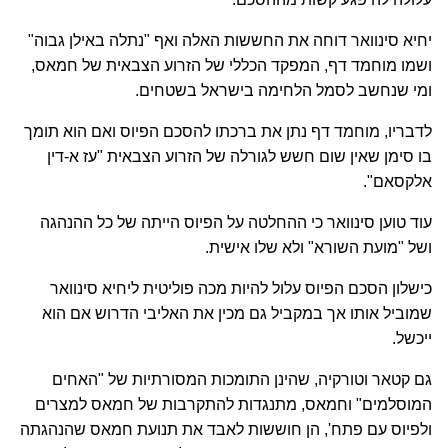
יחיא סינוואר דוחה את החששות האלה ואף "נתלה באילן גבוה"
ושמו מוחמד דף, המפקד הכללי של הזרוע הצבאית של חמאס,
ומי שנחשב לסמל הלחימה בישראל בשטחים.
לדבריו, מוחמד דף נתן את ברכתו להסכם הפיוס ואם הוא תומך
בו סימן שאין שום חשש לגורלה של הזרוע הצבאית "עז א-דין
אלקסאם".
עוד טוען סינוואר כי ההחלטה על הפיוס הייתה של כל ההנהגה
ושל "מועת השורא" ולא שלו אישית.
כישלון הסכם הפיוס עלול להיות מכה פוליטית ליחיא סינוואר
שמוביל אותו אך במקביל גם מכין את האליבי הדרוש אם הוא
ייכשל.
גם קטאר וטורקיה, שהינן התומכות המסורתיות של "האחים
המוסלמים" וחמאס, מתנגדות להתקרבות של חמאס למצרים
ולפיוס עם פתח', הן חוששות לאבד את תנועת חמאס שהנהגתה