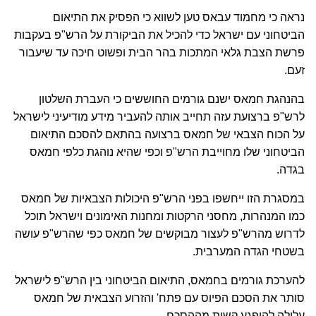
נראה כי מחמוד עבאס טען לשווא כי הפסיק את התיאום
הביטחוני עם ישראל כדי להכיל את הביקורת על הרש"פ בעקבות
פרשת הצבת גלאי המתכות בהר הבית ופשוט חיכה עד שיעבור
זעם.
בהנהגת חמאס ישנם גורמים החוששים כי העברת השלטון
לרש"פ ברצועת עזה תחייב אותה להעביר מידע מודיעיני לישראל
על הכוח הצבאי של חמאס ברצועה בהתאם להסכם התיאום
הביטחוני שלו מחוייבת הרש"פ וכפי שהיא נוהגת כלפי חמאס
בגדה.
במסגרת הזו ייחשפו בפני הרש"פ היכולות הצבאיות של חמאס
כמו המנהרות, מחסני הרקטות ומחנות האימונים וישראל תוכל
לדרוש מהרש"פ לעצור מבוקשים של חמאס כפי שהרש"פ עושה
בשטחי הגדה המערבית.
להערכת גורמים בחמאס, התיאום הביטחוני בין הרש"פ לישראל
סותר את הסכם הפיוס עם פתח' והזרוע הצבאית של חמאס
עלולה להיפגע קשות מההסכם.