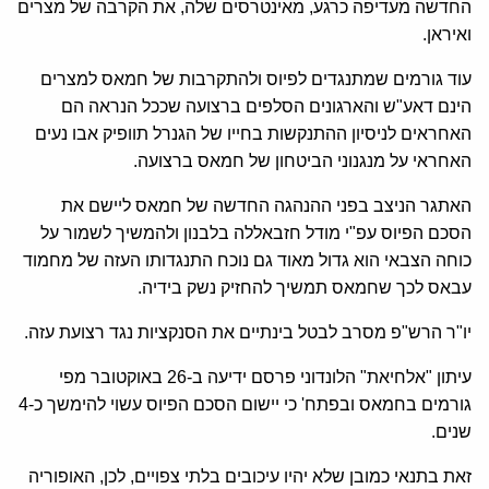
החדשה מעדיפה כרגע, מאינטרסים שלה, את הקרבה של מצרים
ואיראן.
עוד גורמים שמתנגדים לפיוס ולהתקרבות של חמאס למצרים
הינם דאע"ש והארגונים הסלפים ברצועה שככל הנראה הם
האחראים לניסיון ההתנקשות בחייו של הגנרל תוופיק אבו נעים
האחראי על מנגנוני הביטחון של חמאס ברצועה.
האתגר הניצב בפני ההנהגה החדשה של חמאס ליישם את
הסכם הפיוס עפ"י מודל חזבאללה בלבנון ולהמשיך לשמור על
כוחה הצבאי הוא גדול מאוד גם נוכח התנגדותו העזה של מחמוד
עבאס לכך שחמאס תמשיך להחזיק נשק בידיה.
יו"ר הרש"פ מסרב לבטל בינתיים את הסנקציות נגד רצועת עזה.
עיתון "אלחיאת" הלונדוני פרסם ידיעה ב-26 באוקטובר מפי
גורמים בחמאס ובפתח' כי יישום הסכם הפיוס עשוי להימשך כ-4
שנים.
זאת בתנאי כמובן שלא יהיו עיכובים בלתי צפויים, לכן, האופוריה