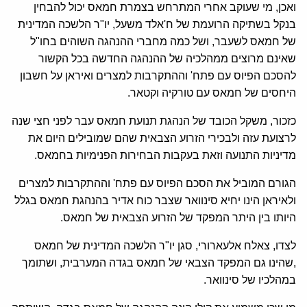
ואכן, מי שעוקב אחרי המתרחש בצמרת חמאס יכול להבחין
בנקל בשתיקה הרועמת של ח'אלד משעל, יו"ר הלשכה המדינית
של חמאס לשעבר, ושל כמה מחברי ההנהגה השוהים בחו"ל
שאינם מרוצים ממהלכיה של ההנהגה החדשה בכל הקשור
להסכם הפיוס עם פתח' וההתקרבות למצרים ואיראן על חשבון
היחסים של חמאס עם טורקיה וקטאר.
כזכור, משקל הכובד של הנהגת תנועת חמאס עבר לפני חצי שנה
לרצועת עזה ולבכירי הזרוע הצבאית שהם שמובילים היום את
מדיניות התנועה וזאת בעקבות הבחירות הפנימיות בחמאס.
הגורם המוביל את הסכם הפיוס עם פתח' וההתקרבות למצרים
ולאיראן הינו יחיא סינוואר שצבר כוח אדיר בהנהגת חמאס בגלל
היותו בין היתר המפקד של הזרוע הצבאית של חמאס.
לצדו, צאלח אלעארורי, סגן יו"ר הלשכה המדינית של חמאס
,שהינו גם המפקד הצבאי של חמאס בגדה המערבית, ושתומך
במהלכיו של סינוואר.