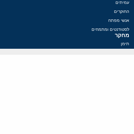
עמיתים
החוקרים
אנשי מפתח
לסטודנטים ומתמחים
מחקר
תימן
תוניסיה
תהליך השלום
רוסיה
קנדה
קטאר
פלסטינים
ערבי ישראל
ערב הסעודית
עיראק
פרסומים אחרונים
איראן מסמנת התקדמות בהורמוז, הקיצונים מנסים לבלום