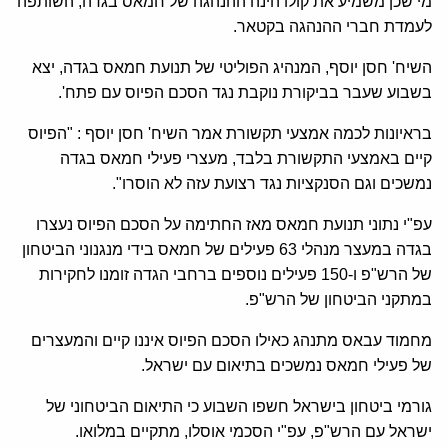
מי שכן משמיע את קולו הינה ההנהגה של חמאס בגדה, השותפה
לעמדת חברי ההנהגה בקטאר.
השיח' חסן יוסף, המנהיג הפוליטי של תנועת חמאס בגדה, יצא
בשבוע שעבר בביקורת נוקבת נגד הסכם הפיוס עם פתח'.
בראיונות לכמה אמצעי תקשורת אמר השיח' חסן יוסף : "הפיוס
קיים באמצעי התקשורת בלבד, מעצרי פעילי חמאס בגדה
נמשכים וגם הסנקציות נגד רצועת עזה לא הוסרו".
עפ"י נתוני תנועת חמאס מאז החתימה על הסכם הפיוס נעצרו
בגדה במעצר מנהלי 63 פעילים של חמאס בידי מנגנוני הביטחון
של הרש"פ ו-150 פעילים נוספים ברחבי הגדה זומנו לחקירות
במתקני הביטחון של הרש"פ.
מחמוד עבאס מתנהג כאילו הסכם הפיוס איננו קיים והמעצרים
של פעילי חמאס נמשכים בתיאום עם ישראל.
גורמי ביטחון בישראל חשפו השבוע כי התיאום הביטחוני של
ישראל עם הרש"פ, עפ"י הסכמי אוסלו, מתקיים במלואו.