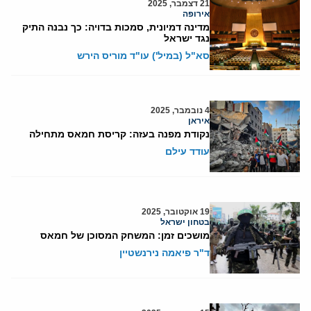
21 דצמבר, 2025
אירופה
מדינה דמיונית, סמכות בדויה: כך נבנה התיק
נגד ישראל
סא"ל (במיל') עו"ד מוריס הירש
4 נובמבר, 2025
איראן
נקודת מפנה בעזה: קריסת חמאס מתחילה
עודד עילם
19 אוקטובר, 2025
בטחון ישראל
מושכים זמן: המשחק המסוכן של חמאס
ד"ר פיאמה נירנשטיין