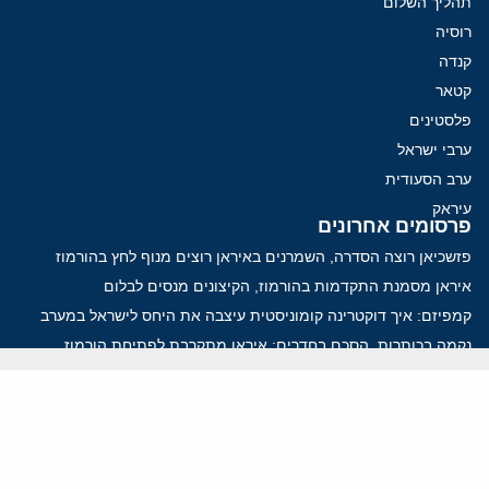
תהליך השלום
רוסיה
קנדה
קטאר
פלסטינים
ערבי ישראל
ערב הסעודית
עיראק
פרסומים אחרונים
פזשכיאן רוצה הסדרה, השמרנים באיראן רוצים מנוף לחץ בהורמוז
איראן מסמנת התקדמות בהורמוז, הקיצונים מנסים לבלום
קמפיזם: איך דוקטרינה קומוניסטית עיצבה את היחס לישראל במערב
נקמה בכותרות, הסכם בחדרים: איראן מתקרבת לפתיחת הורמוז
עסקה מסוכנת: מועצת השלום של טראמפ וחמאס
ווידאו
YouTube
ארכיון שמע