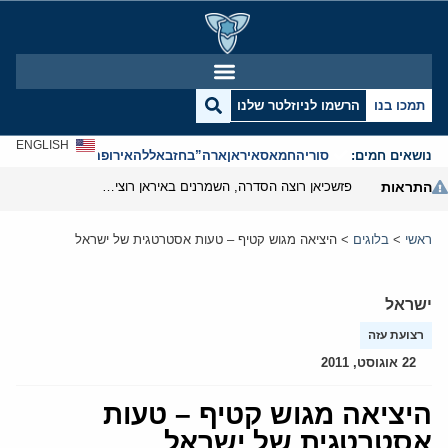
תמכו בנו
הרשמו לניוזלטר שלנו
ENGLISH
נושאים חמים:
סוריה
חמאס
איראן
ארה”ב
חזבאללה
אירופה
אנטישמיות
התראות
פזשכיאן רוצה הסדרה, השמרנים באיראן רוצים מנוף לחץ בהורמוז
ראשי
>
בלוגים
>
היציאה מגוש קטיף – טעות אסטרטגית של ישראל
ישראל
רצועת עזה
22 אוגוסט, 2011
היציאה מגוש קטיף – טעות
אסטרטגית של ישראל