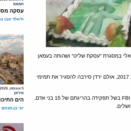
חמאס
עסקה מסוכ
ח'אלד אבו ט
 שחרורה משנת 2011 מהכלא הישראלי במסגרת "עסקת שליט" ושהותה בעמאן
משרד המשפטים האמריקני הגיש כתב אישום נגדה בשנת 2017, אולם ירדן סירבה להסגיר את תמימי
5 אוגוסט, 2026
איראן
תמימי רשומה בין ה"טרוריסטים המבוקשים ביותר "של ה- FBI בשל תפקידה בהריגתם של 15 בני אדם,
הים התיכון
שלים.
יוני בן-מנחם