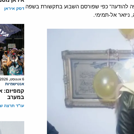
איראן מסמ
פה להודעה" כפי שפורסם השבוע בתקשורת בשפה
דסק איראן
 ניזאר אל-תמימי.
6 אוגוסט, 2026
אנטישמיות
קמפיזם: א
במערב
עו"ד תרצה שו