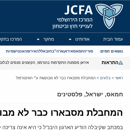
המרכז הירושלמי לענייני חוץ וביטחון
עמוד הבית
אודותינו
מחקר
המרכז בתקש
נושאים חמים:
סוריה
חמאס
איראן
ארה”ב
חזבאללה
אירופה
אנטישמיות
התראות
איראן מסמנת התקדמות בהורמוז, הקיצונים מנסים לבלום
ראשי
>
בלוגים
>
המחבלת מסבארו כבר לא מבוקשת ע"י האינטרפול
חמאס
,
ישראל
,
פלסטינים
המחבלת מסבארו כבר לא מבוק
במכתב שקיבלה הודיע הארגון היבנ"ל כי היא אינה צריכ