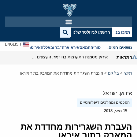
תמכו בנו
הרשמו לניוזלטר שלנו
ENGLISH
נושאים חמים:
סוריה
חמאס
איראן
ארה”ב
חזבאללה
אירופה
אנטישמיות
התראות
איראן מסמנת התקדמות בהורמוז, הקיצונים מנסים לבלום
ראשי
>
בלוגים
>
העברת השגרירות מחדדת את המאבק בתוך איראן
איראן
,
ישראל
הסכמים ומהלכים דיפלומטיים
15 מאי, 2018
העברת השגרירות מחדדת את
המאבק בתוך איראן