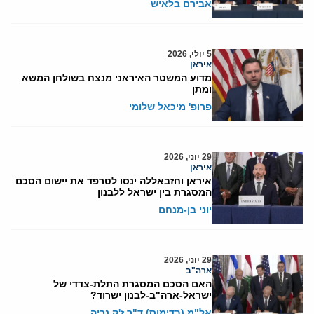
אבירם בלאיש
5 יולי, 2026
איראן
מדוע המשטר האיראני מנצח בשולחן המשא
ומתן
פרופ' מיכאל שלומי
29 יוני, 2026
איראן
איראן וחזבאללה ינסו לטרפד את יישום הסכם
המסגרת בין ישראל ללבנון
יוני בן-מנחם
29 יוני, 2026
ארה"ב
האם הסכם המסגרת התלת-צדדי של
ישראל-ארה"ב-לבנון ישרוד?
אל"מ (בדימוס) ד"ר ז'ק נריה