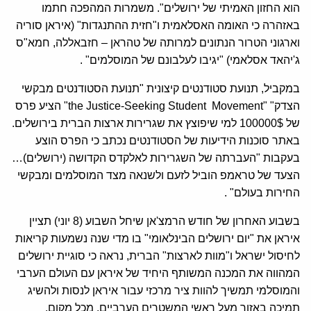
הוא החזון האמיתי של ירושלים". משמרות המהפכה חתמו
באזהרה כי האומה האסלאמית ו"חזית ההתנגדות" (איראן סוריה
וארגוני הטרור הנתונים למרותה של טהראן – חזבאללה, חמא"ס
ג'יהאד אסלאמי) "יגיבו לעלבונם של המוסלמים" .
במקביל, תנועת סטודנטים קיצונית "תנועת הסטודנטים מבקשי
הצדק" "the Justice-Seeking Student Movement" הציע פרס
של 100000$ למי שיפוצץ את שגרירות ארצות הברית בירושלים.
באתר סוכנות הידיעות של הסטודנטים נכתב כי הפרס הוצע
בעקבות "העברתה של השגרירות לאלקדס הקדושה (ירושלים)…
הצעד של טראמפ הוביל לזעם ולשנאה מצד המוסלמים ומבקשי
החירות בעולם" .
בשבוע האחרון של חודש הרמצ'אן שיחל השבוע (8 יוני) תציין
איראן את "יום ירושלים הבינלאומי" בו מדי שנה נשמעות קריאות
לחיסול ישראל ו"מוות לארצות" הברית, נראה כי סוגיית ירושלים
המהווה את המכנה המשותף היחיד של איראן עם העולם הערבי
והמוסלמי תמשיך להוות ציר מרכזי עבור איראן לנסות ולהשיג
תמיכה באזור מעל ראשי המשטרים הערביים. מכל מקום,