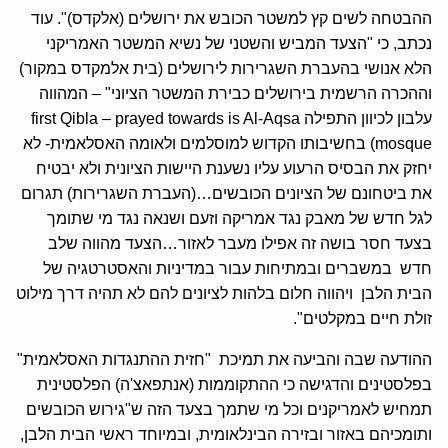
ההבטחה לשים קץ למשטר הכובש את ירושלים (אלקדס)". עוד
נכתב, כי "הצעד המביש והשטני של נשיא המשטר האמריקני
הלא אנושי בהעברת השגרירות לירושלים (בית אלמקדס במקור)
וההכרה הרשמית בירושלים כבירת המשטר הציוני" – המהווה
עלבון לכיוון התפילה first Qibla – prayed towards is Al-Aqsa
mosque) בחשיבותו הקדוש למוסלמים ולאומה האסלאמית- לא
יחזק את הבסיס הרעוע עליו נשענת היישות הציונית ולא יבטיח
את ביטחונם של הציונים הכובשים…(העברת השגרירות) תגרום
לגל חדש של מאבק נגד אמריקה וזעם ושנאה נגד מי שתומך
בצעד חסר בושה זה אפילו מעבר לאזור…הצעד מהווה שלב
חדש במשברים ובמתיחות עבור במדיניות והאסטרטגיה של
הבית הלבן ויהווה חלום בלהות לציונים להם לא תהיה דרך מילוט
זולת חיים במקלטים".
ההודעה שבה והביעה את תמיכת "חזית ההתנגדות האסלאמית"
בפלסטינים והדגישה כי ההתקוממות (אנתפאצ'ה) הפלסטינית
תמחיש לאמריקנים וכל מי שתמך בצעד הזה ש"גירוש הכובשים
ותומכיהם באזור ובזירה הבינלאומית, ובמיוחד ראשי הבית הלבן,