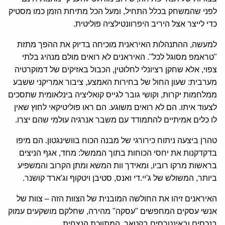
לפני שהמשחק בכלל התחיל, ומעל הכל מתיחת הזמן כמו מסטיק
כדי לייצר אצל היריב היפרוונטילציה פוליטית.
למעשה, ההתנהלות האיראנית מוכיחה בדיוק את ההפך מתזת
"טראמפ מסוגל לכל". האיראנים לא רואים מולם מנהיג בלתי
צפוי, אלא שחקן רציונלי לחלוטין, הכבול באזיקים של דמוקרטיה
מערבית: שעון החול של בחירות האמצע, ציבור אמריקני ששבע
ממלחמות יקרות, וקושי גובר לגייס קואליציה בינלאומית שתסכים
לצעוד איתו. הם לא רואים משוגע. הם ראו פוליטיקאי לחוץ שאין
לו כלים אמיתיים להתמודד עם משבר אנרגיה עולמי שהם יצרו.
טהרן ביצעה ניתוח כירורגי של מבנה הכוח בוושינגטון. הם מיפו
בדקדקנות את יחסי הכוחות בתוך הממשל: מחד, אגף הניצים
בראשות מרקו רוביו, ומאידך וות המשא ומתן הקרוב והמשפיע
ביותר, המשולש של ג'יי.די ואנס, סטיבן ויטקוף וג'ארד קושנר.
האיראנים זיהו את החולשה המובנית של הצוות הזה – צוות של
אנשי עסקים המחפשים "עסקה" מהירה, שחלקם מושקעים עמוק
בנכסים ובאינטרסים בקטאר, המתווכת הנצחית.