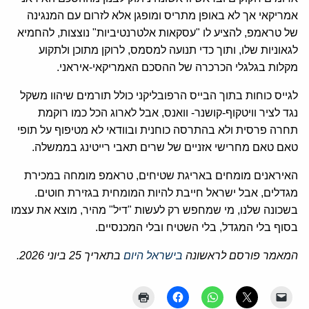
אמריקאי אך לא באופן מתריס ומופגן אלא לזרום עם המנגינה
של טראמפ, להציע לו "עסקאות אלטרנטיביות" נוצצות, להחמיא
לגאוניות שלו, ותוך כדי תנועה למסמס, לרוקן מתוכן ולתקוע
מקלות בגלגלי הכרכרה של ההסכם האמריקאי-איראני.
לגייס כוחות בתוך הבייס הרפובליקני כולל תורמים שיהוו משקל
נגד לציר וויטקוף-קושנר- וואנס, אבל לארוג הכל כמו רוקמת
תחרה פרסית ולא בהתרסה כוחנית ובוודאי לא מטיפוף על תופי
טאם טאם מחרישי אזניים של שרים תאבי רייטינג בממשלה.
האיראנים מומחים באריגת שטיחים, טראמפ מומחה במכירת
מגדלים, אבל ישראל חייבת להיות המומחית בגזירת חוטים.
בשכונה שלנו, מי שמחפש רק לעשות "דיל" מהיר, מוצא את עצמו
בסוף בלי המגדל, בלי השטיח ובלי המכנסיים.
המאמר פורסם לראשונה
בישראל היום
בתאריך 25 ביוני 2026.