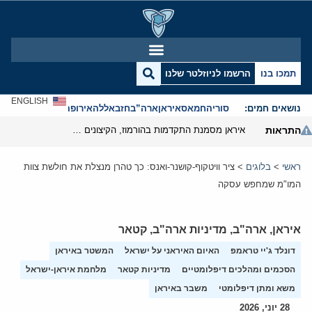
תמכו בנו
הרשמו לניוזלטר שלנו
ENGLISH
נושאים חמים:
סוריה
חמאס
איראן
ארה”ב
חזבאללה
אירופה
אנטישמיות
התראות
איראן מסמנת התקדמות בהורמוז, הקיצונים מנסים לבלום
ראשי
>
בלוגים
>
ציר וויטקוף-קושנר-ואנס: כך טהרן מנצלת את חולשת צוות
המו"מ שמחפש עסקה
איראן
,
ארה"ב
,
מדיניות ארה"ב
,
קטאר
דונלד ג'יי טראמפ
האיום האיראני על ישראל
המשטר באיראן
הסכמים ומהלכים דיפלומטיים
מדיניות קטאר
מלחמת איראן-ישראל
משא ומתן דיפלומטי
משבר באיראן
28 יוני, 2026