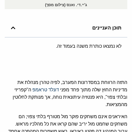
ג'יי.די. ואנס (צילום מסך)
תוכן העניינים
לא נמצאו כותרת משנה בעמוד זה.
התזה הרווחת במסדרונות המערב, לפיה טהרן מנהלת את
מדיניות החוץ שלה מתוך פחד מפני
דונלד טראמפ
ה"קפריזי
ובלתי צפוי", היא פנטזיה עיתונאית נוחה, אך מנותקת לחלוטין
מהמציאות.
האיראנים אינם משחקים פוקר מול מטורף בלתי צפוי; הם
משחקים שחמט מול יריב שהם קראו את כל מהלכיו מראש.
עבור המנהיג דה פקטו באיראן, ראש משמרות המהפכה אחמד