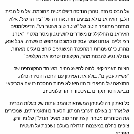
על הבסיס הזה, טהרן הנדסה דיפלומטית מחוכמת. אל מול הבית
הלבן, האיראנים לא מציגים חזית אחידה של "ציר הרשע", אלא
מחזמר מתוזמר היטב של "שוטר טוב ושוטר רע". הדיפלומטים
האיראנים החלקלקים משדרים לוושינגטון מסר מלטף: "אנחנו
רציונליים, אנחנו אנשי עסקים כמוכם ומחפשים פשרה. אבל אנא,
מהרו, כי 'משמרות המהפכה' המשוגעים לוחצים עלינו מאחור.
אם לא נגיע להבנות מהר, הקיצונים יטרפו את הקלפים".
הצוות האמריקאי, להוט להישג מהיר ומשוחד מהקונספט של
"עשיית עסקים", בולע את הפיתיון עם החכה והסירה כולה.
התוצאה של הנאיביות הזו היא לא פחות מהסכם כניעה אמריקאי
מביש, חסר תקדים בהיסטוריה הדיפלומטית.
כל זאת קורה לעיניהן המשתאות והמבועתות של בעלות הברית
של ארה"ב בעולם הערבי המתון. הסעודים והאמירתים, שמכירים
את הסוחרים מטהרן קצת יותר טוב מאילי הנדל"ן של ניו יורק,
צופים בהלם במעצמה הגדולה בעולם נשכבת על השטיח
הפרסי.