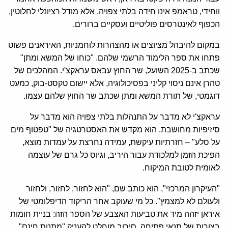
ווחידי, טראמפ אינו חידה בלתי צפויה, אלא מודל רציונלי לחלוטין,
הכפוף לאינטרסים פוליטיים ועסקיים ברורים.
במקום להיבהל מציוצים או מהצהרות לוחמניות, האיראנים פשוט
פתחו את ספר הלימוד הרשמי שלהם. "כוחו של המשא ומתן"
שכתב ב-2025 השועל, שר החוץ עבאס עראקצ'י. המהלכים של
טהרן אינם ניסוי קליני בפסיכולוגיה, אלא יישום טקסט-בוק, כמעט
דוגמטי, של תורת המשא ומתן שכתב שר החוץ שלהם עצמו.
עראקצ'י לא מדבר על התנהלות בלתי צפויה הוא מדבר על
סיזיפיות מחושבת. הוא מקדש את האסטרטגיה של "טפטוף מים
על סלע" – חזרתיות עיקשת, עמידה נחרצת על עמדות מוצא,
הפיכת הזמן למלכודת עבור היריב, וגיוס כל גרם של עוצמה
לאומית לטובת המיקוח.
"העיקרון המרכזי", הוא כותב שם, "הוא לחזור, לחזור, ולחזור
ולעולם לא למצמץ". כל מי שעוקב אחר הריקוד הדיפלומטי של
איראן יזהה מיד את טביעות האצבע של הספר הזה: בניית חומות
בצורות של תנאי פתיחה, סירוב מוחלט להעניק "מתנות חינם"