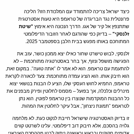
כיצד ישראל צריכה להתמודד עם המלכודת הזו? הליכה
פרונטלית נגד הבריגדה של טראמפ היא טעות אסטרטגית
שתתנפץ אל קיר של אגו. הדרך הנכונה היא אימוץ
"
שיטת
זלנסקי
"
– בדיוק כפי שהודגם לאחר הזובור הדיפלומטי
המתוחכם באותו מפגש בבית הלבן בספטמבר 2025.
זלנסקי, לבוש טישרט שחור כאילו יצא ממכון כושר, עזב את
הפגישה מושפל ונזוף, אך בחר באסטרטגיה מתוחכמת – לא
להתעמת עם טראמפ. הוא לא אמר לו "אתה טועה". במקום זאת,
הוא חיבק אותו. הוא הציג עמדה מתוחכמת: צעד לכאורה לקראת
טראמפ, החמיא לחוש העסקי שלו, הציע לו הבנות בנושאי יצוא
מינרלים וכלכלה, אך בפועל – מסמס לחלוטין ופירק מבפנים את
כל ההבנות המוקדמות שנוצרו בין טראמפ לפוטין. הוא נתן
לטראמפ "תמונת ניצחון", אבל עיקר לחלוטין את המהות.
זו בדיוק האסטרטגיה שישראל חייבת לנקוט כעת. לא מלחמה
גלויה בהסכם, אלא חיבוק דוב דיפלומטי. עלינו לשרטט קווים
אדומים חקוקים ובראש וראשונה ניתוק לבנון מההסכם האיראני