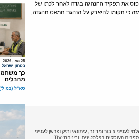
תפוס את תפקיד ההנהגה בגדה לאחר לכתו של
זה כי מקומו להיאבק על הנהגת חמאס מהגדה,
25 מאי, 2026
בטחון ישראל
כך משתמשת
מחבלים
סא"ל (במיל')
י לענייני ציבור ומדינה, עיתונאי ותיק ופרשן לענייני
ערבים והמזרח התיכון. מחברם של מספר ספרים העוסקים בפלסטינים, וביניהם:The