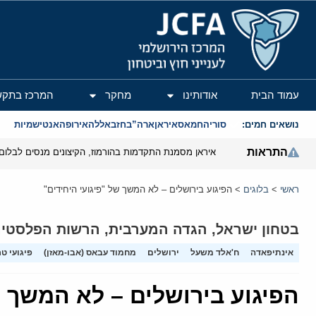
המרכז הירושלמי לענייני חוץ וביטחון
עמוד הבית
אודותינו
מחקר
המרכז בתקש
נושאים חמים:
סוריה
חמאס
איראן
ארה”ב
חזבאללה
אירופה
אנטישמיות
התראות
איראן מסמנת התקדמות בהורמוז, הקיצונים מנסים לבלום
ראשי
>
בלוגים
>
הפיגוע בירושלים – לא המשך של "פיגועי היחידים"
בטחון ישראל
,
הגדה המערבית
,
הרשות הפלסטינ
אינתיפאדה
ח'אלד משעל
ירושלים
מחמוד עבאס (אבו-מאזן)
פיגועי טר
הפיגוע בירושלים – לא המשך ש