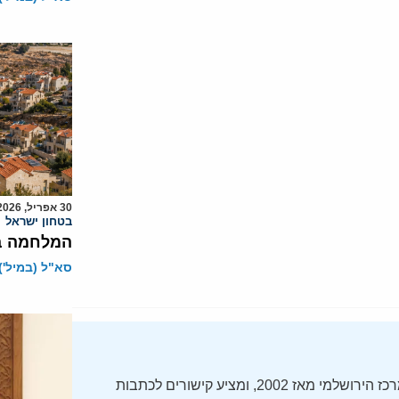
30 אפריל, 2026
בטחון ישראל
המלחמה בט
סא"ל (במיל')
ה-Daily Alert הידוע – תקציר חדשות ישראל, מופק על ידי המרכז הירושלמי מאז 2002, ומציע קישורים לכתבות