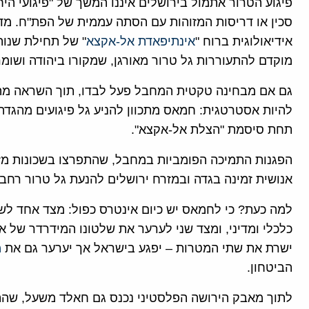
פיגוע הטרור אתמול בירושלים איננו המשך של "פיגועי הי
סכין או דריסות המזוהות עם הסתה עממית של הפת"ח. מדו
אידיאולוגית ברוח "
אינתיפאדת אל-אקצא
" של תחילת שנות
מוקדם להתעוררות גל טרור מאורגן, שמקורו ביהודה ושומר
גם אם מבחינה טקטית המחבל פעל לבדו, תוך השראה מה
להיות אסטרטגית: חמאס מתכוון להניע גל פיגועים מהגדה
תחת סיסמת "הצלת אל-אקצא".
הפגנות התמיכה הפומביות במחבל, שהתפרצו בשכונות מז
אנושית זמינה בגדה ובמזרח ירושלים להנעת גל טרור רחב 
למה כעת? כי לחמאס יש כיום אינטרס כפול: מצד אחד לש
כלכלי ומדיני, ומצד שני לערער את שלטונו המידרדר של אב
ישרת את שתי המטרות – יפגע בישראל אך יערער גם את
מ
הביטחון.
לתוך מאבק הירושה הפלסטיני נכנס גם חאלד משעל, ש