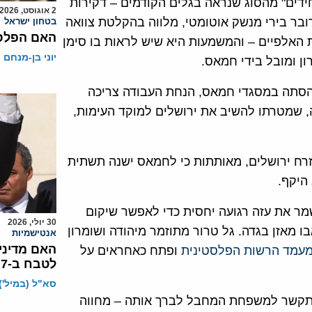
חידים" מהסוג שנראה בגלים הקודמים – דקירות
2 אוגוסט, 2026
בר בירי מנשק אוטומטי, מלווה בהקלטת צוואה
בטחון ישראל
האם הפלסט
 האלפיים – והמשמעות היא שיש לראות בו סימן
יוני בן-מנחם
ון ומובל בידי חמאס.
סתה במסגדי חמאס, הנחת העבודה צריכה
, שמטרתו להשיב את ירושלים למוקד העימות,
רח ירושלים, מאותתות כי לחמאס ישנה תשתית
היקף.
מר את עזה רגועה יחסית כדי לאפשר שיקום
30 יולי, 2026
ו מאזן בגדה. גל טרור מתוזמר מיהודה ושומרון
אנטישמיות
האם מדיני
עמד הרשות הפלסטינית
ופתח כאחראים על
לטבח ב-7 באוקטובר?
סא"ל (במיל')
התקשר למשפחת המחבל לברך אותה – מחווה