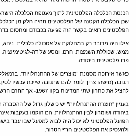
הכנסת הכלכלה הפלסטינית לתוך מעטפת הכלכלה הישראלי
שכן הכלכלה הקטנה של הפלסטינים תהיה חלק מן הכלכל
הפלסטינים רואים בקשר הזה פגיעה בכבודם ומחסום בדר
אילו היה מדובר רק במחלוקת על אסכולה כלכלית- ניחא,
ממש, שכוללת השמצות, חרם, ומסע של דה-לגיטימיזציה, ול
פרו-פלסטינית ביסודה.
כאשר אירופה מסמנת "מוצרים של ההתנחלויות", ברמאלל
תנובה (מישהו צריך לומר להם שתנובה שייכת עכשיו לסין…
להציל את פתרון שתי המדינות בקוו 1967- אך החרם הרשמי של רמאללה על ישראל חורג מגבולות 1967.
בעניין "תוצרת ההתנחלויות" יש כישלון גדול של ההסברה ה
ביהודה ושומרון לבין ההתנחלויות. הם הוקמו בעקבות אי
הפועל הפלסטיני לא יכול היה לבוא למפעל שבו עבד בישרא
ולהעסיק את הפלסטינים חרף הטרור.