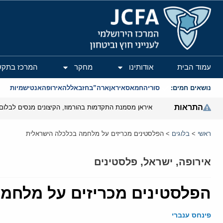
המרכז הירושלמי לענייני חוץ וביטחון
עמוד הבית
אודותינו
מחקר
המרכז בתקש
נושאים חמים:
סוריה
חמאס
איראן
ארה”ב
חזבאללה
אירופה
אנטישמיות
התראות
איראן מסמנת התקדמות בהורמוז, הקיצונים מנסים לבלום
ראשי
>
בלוגים
>
הפלסטינים מכריזים על מלחמה בכלכלה הישראלית
אירופה
,
ישראל
,
פלסטינים
הפלסטינים מכריזים על מלחמ
פינחס ענברי