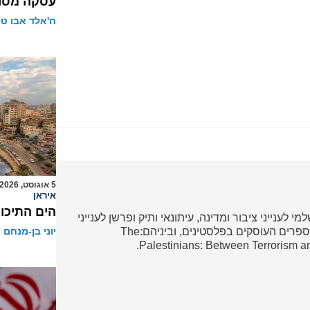
עסקה מסוכ
ח'אלד אבו ט
5 אוגוסט, 2026
איראן
הים התיכון
י לענייני ציבור ומדינה, עיתונאי ותיק ופרשן לענייני
ערבים והמזרח התיכון. מחברם של מספר ספרים העוסקים בפלסטינים, וביניהם:The
יוני בן-מנחם
Palestinians: Between Terrorism a