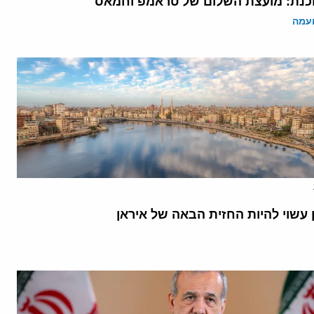
נת: מועצת השלום של טראמפ וחמאס
ועמה
 עשוי להיות החזית הבאה של איראן