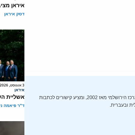
איראן מצי
דסק איראן
3 אוגוסט, 2026
איראן
אשליית הש
ה-Daily Alert הידוע – תקציר חדשות ישראל, מופק על ידי המרכז הירושלמי מאז 2002, ומציע קישורים לכתבות
ת ובעברית.
ד"ר פיאמה ני