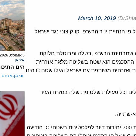
March 10, 2019
פי הנחיית יו"ר הרש"פ, קו קיצוני נגד ישראל
 שמבחינת הרש"פ ,בטלה ומבוטלת חלוקת
5 אוגוסט, 2026
איראן
ה בגדה, על פי הסכמי אוסלו, שטח A על פי ההסכמים הוא שטח בשליטה מלאה אזרחית
הים התיכון
וביטחונית של הרש"פ, שטח B הוא שטח בשליטה ביטחונית ואזרחית משותפת עם ישראל ואילו שטח C הינו
יוני בן-מנחם
לים וכל פעילות שלטונית שלה במזרח העיר
א-שתייה.
בעקבות החלטת הקבינט הביטחוני של ישראל לאשר בניית 700 יחידות דיור לפלסטינים בשטחי C, הודיעה