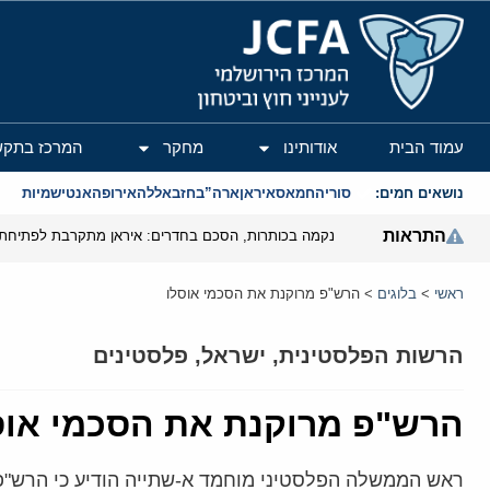
המרכז הירושלמי לענייני חוץ וביטחון
עמוד הבית
אודותינו
מחקר
המרכז בתקש
נושאים חמים:
סוריה
חמאס
איראן
ארה”ב
חזבאללה
אירופה
אנטישמיות
התראות
נקמה בכותרות, הסכם בחדרים: איראן מתקרבת לפתיחת 
ראשי
>
בלוגים
>
הרש"פ מרוקנת את הסכמי אוסלו
הרשות הפלסטינית
,
ישראל
,
פלסטינים
הרש"פ מרוקנת את הסכמי אוס