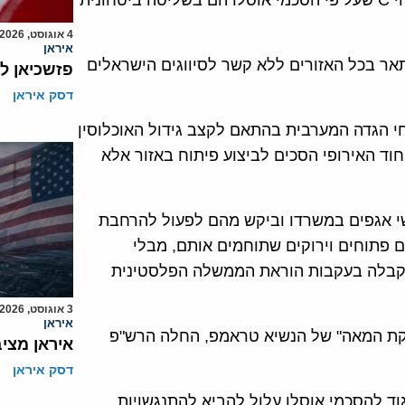
הרש"פ ב-3 באוגוסט כי בכוונתה לאשר אישורי בניה בשטחי C שעל פי הסכמי אוסלו הם בשליטה ביטחונית
4 אוגוסט, 2026
איראן
תאר בכל האזורים ללא קשר לסיווגים הישראלים
פזשכיאן ל
דסק איראן
י הגדה המערבית בהתאם לקצב גידול האוכלוסין
יחוד האירופי הסכים לביצוע פיתוח באזור אלא
שי אגפים במשרדו וביקש מהם לפעול להרחבת
 פתוחים וירוקים שתוחמים אותם, מבלי
קבלה בעקבות הוראת הממשלה הפלסטינית
3 אוגוסט, 2026
איראן
סקת המאה" של הנשיא טראמפ, החלה הרש"פ
איראן מצי
דסק איראן
בר כי כל ניסיון בניה של בתים בשטחי B ו-C בניגוד להסכמי אוסלו עלול להביא להתנגשויות