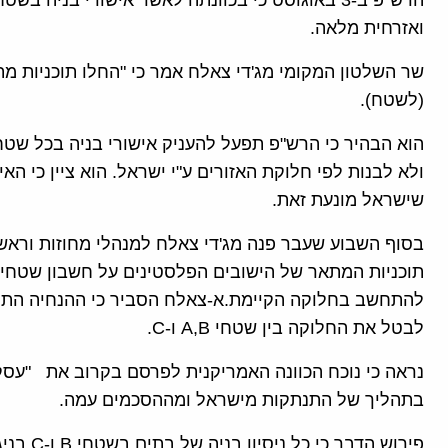
ואזרחית מלאה.
שר השלטון המקומי מג'די צאלח אמר כי "החלו תוכניות מ
(לשטח).
הוא הבהיר כי הרש"פ תפעל להעניק אישורי בניה בכל שטח
ולא לבנות לפי חלוקת האזורים ע"י ישראל. הוא ציין כי הא
שישראל מונעת זאת.
בסוף השבוע שעבר פנה מג'די צאלח למנהלי מחוזות ורא
תוכניות המתאר של הישובים הפלסטינים על חשבון שטחים
להתחשב בחלוקה הקיימת.א-צאלח הסביר כי ההנחיה הת
לבטל את החלוקה בין שטחי A,B ו-C.
נראה כי נוכח הכוונה האמריקנית לפרסם בקרוב את "ע
בתהליך של התנתקות מישראל ומההסכמים עמה.
פירוש הד