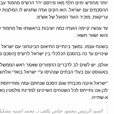
יותר מחודש ימים חלף מאז פירסם יו"ר הרש"פ מחמוד ע
ההסכמים עם ישראל, הוא הקים ועדה שתגיש לו המלצות ל
עריקאת, מזכיר הועד הפועל של אש"פ.
עד עכשיו קיימה הועדה כמה ישיבות בראשותו של מחמוד עב
והוא ישאר חשאי.
בשטח עצמו, נמשך בינתיים התיאום הביטחוני עם ישראל ש
שינויים עד כה בהסכם הכלכלי בין ישראל לרש"פ (הסכם פא
באוגוסט עם בעלי הבתים שנהרסו ע"י ישראל בואדי אלחומ
א-שתייה.
السيد الرئيس محمود عباس يكلف د. محمد اشتيه بتشكي