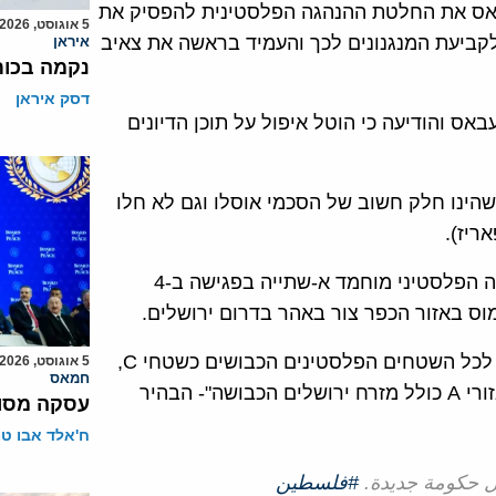
באס את החלטת ההנהגה הפלסטינית להפסיק את
5 אוגוסט, 2026
קביעת המנגנונים לכך והעמיד בראשה את צאיב
איראן
נקמה בכות
דסק איראן
אס והודיעה כי הוטל איפול על תוכן הדיונים
הינו חלק חשוב של הסכמי אוסלו וגם לא חלו
ריז).
אולם, יש לשים לב לדברים החמורים שאמר ראש הממשלה הפלסטיני מוחמד א-שתייה בפגישה ב-4
וס באזור הכפר צור באהר בדרום ירושלים.
"ישראל איננה מכבדת שום הסכם שנחתם עמה ומתייחסת לכל השטחים הפלסטינים הכבושים כשטחי C,
5 אוגוסט, 2026
חמאס
לכן,אנו נתייחס לכל השטחים השייכים למדינת פלסטין כאזורי A כולל מזרח ירושלים הכבושה"- הבהיר
עסקה מסוכ
ח'אלד אבו ט
ل حكومة جديدة.
#فلسطين