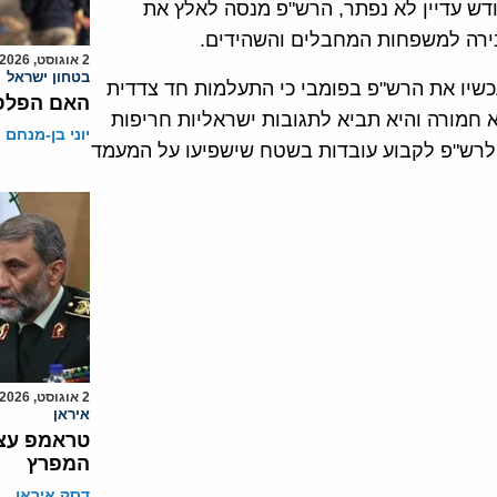
דש עדיין לא נפתר, הרש"פ מנסה לאלץ את
ירה למשפחות המחבלים והשהידים.
2 אוגוסט, 2026
בטחון ישראל
כשיו את הרש"פ בפומבי כי התעלמות חד צדדית
האם הפלסט
ל פי הסכמי אוסלו ל- 3 אזורים היא חמורה והיא תביא לתגובות ישראליות חריפות
יוני בן-מנחם
לרש"פ לקבוע עובדות בשטח שישפיעו על המעמד
2 אוגוסט, 2026
איראן
טראמפ עצר
המפרץ
דסק איראן