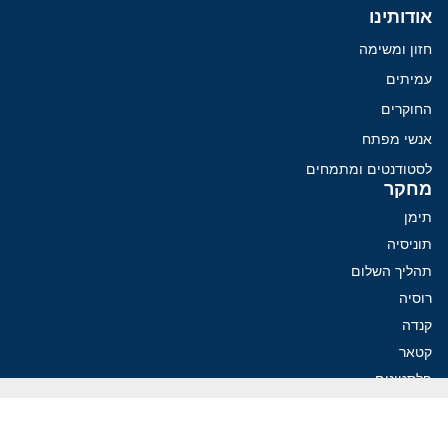
אודותינו
חזון ומשימה
עמיתים
החוקרים
אנשי מפתח
לסטודנטים ומתמחים
מחקר
תימן
תוניסיה
תהליך השלום
רוסיה
קנדה
קטאר
פלסטינים
ערבי ישראל
ערב הסעודית