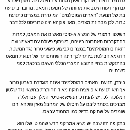
גם מצרים וירדן שותקות ואינן מגנות את חיסולו של מאזן פוקהא.
גם הן יודעות היטב את מהותה של תנועת חמאס, מדובר בתנועת
בת של תנועת "האחים המוסלמים" המוגדרת במצרים כתנועת
טרור. לכן מבחינת מצרים, מאזן פוקהא הינו טרוריסט לכל דבר.
השלטון המצרי של הנשיא א-סיסי מאשים את חמאס, למרות
ההתקרבות האחרונה ביניהם, בשיתוף פעולה עם דאע"ש ועם
"האחים המוסלמים" במצרים לביצוע פיגועי טרור נגד המשטר.
הדוגמא הבולטת ביותר לכך הינה השתתפותה של תנועת חמאס
בהתנקשות בחיי התובע המצרי הכללי השאם ברכאת לפני
כשנתיים.
בירדן, תנועת "האחים המוסלמים" איננה מוגדרת בארגון טרור
אך היא תנועת אופוזיציה חזקה מאוד החותרת בחשאי נגד שלטון
המלוכה. לכן, יש להניח כי הנשיא א-סיסי והמלך עבדאללה
מברכים בסתר ליבם על חיסולו של המחבל מאזן פוקהא, הם
שומרים על שתיקה בדיוק כמו מחמוד עבאס.
בתקופה הזו שבה יש נשיא אמריקני חדש שהמוטו שלו הוא