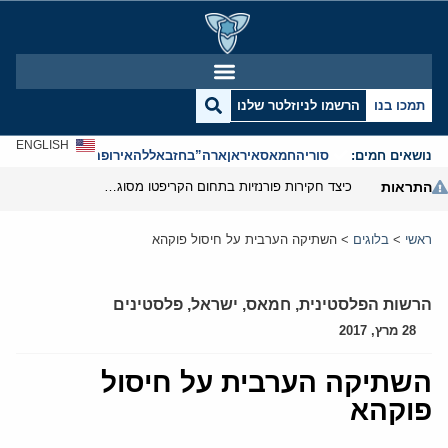
תמכו בנו
הרשמו לניוזלטר שלנו
ENGLISH
נושאים חמים:
סוריה
חמאס
איראן
ארה”ב
חזבאללה
אירופה
אנטישמיות
התראות
כיצד חקירות פורנזיות בתחום הקריפטו מסוגלות לפרק את המערך הפיננסי של משמרות המהפכה
ראשי
>
בלוגים
>
השתיקה הערבית על חיסול פוקהא
הרשות הפלסטינית
,
חמאס
,
ישראל
,
פלסטינים
28 מרץ, 2017
השתיקה הערבית על חיסול
פוקהא