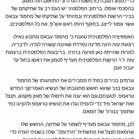
כדי למנוע תגובה כזו משטח הגדה וכי התיאום הזה מעוגן
בהסכמי אוסלו. ברחוב הפלסטיני יש כעס רב על שתיקתם של
בכירי הרשות הפלסטינית ובמיוחד על שתיקתו של מחמוד עבאס
אשר אמור לייצג, בתוקף היותו ראש אש"פ, את כל הפלסטינים.
האופוזיציה הפלסטינית טוענת כי מחמוד עבאס מתנהג כאילו
רצועת עזה הינה מדינה נפרדת שאיננה קשורה לגדה. לדבריה,
למרות שהייתה כאן פגיעה ברורה בריבונות הפלסטינית ברצועת
עזה יו"ר הרשות הפלסטינית מעדיף לטמון את ראשו בחול עד
יעבור זעם.
גורמים בכירים בפת"ח מסבירים את התנהגותו של מחמוד
עבאס בכך שהוא חושש מתגובתו של הנשיא האמריקני החדש
טראמפ. לטענתם,אם הוא יגנה את חיסולו של מאזן פוקהא, תנצל
זאת ישראל מיד כדי להסית נגדו את הנשיא טראמפ ולהציגו כמי
שתומך בטרור של חמאס.
לכן, מחמוד עבאס מעדיף לשמור על שתיקה, החשש שלו
שחמאס תנצל את התשתית "הרדומה" שלה בשטחי הגדה כדי