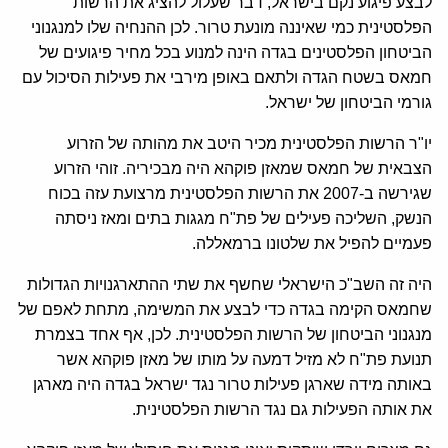
לבצע פיגוע נקם בישראל, דבר שעלול להציג את הרשות
הפלסטינית כמי שאיננה מונעת טרור. לכן ההנחיה שלו למנגנוני
הביטחון הפלסטינים בגדה הינה למנוע בכל מחיר פיגועים של
חמאס בשטח הגדה ולתאם באופן מירבי את פעילות הסיכול עם
גורמי הביטחון של ישראל.
יו"ר הרשות הפלסטינית מכיר היטב את מהותה של הזרוע
הצבאית של חמאס שמאזן פוקהא היה מבכיריה. זוהי הזרוע
שגירשה ב-2007 את הרשות הפלסטינית מרצועת עזה בכוח
הנשק, השליכה פעילים של פת"ח מגגות בתים ומאז ניסתה
פעמיים להפיל את שלטונו ברמאללה.
היה זה השב"כ הישראלי שחשף את שתי ההתארגנויות הגדולות
שחמאס הקימה בגדה כדי לבצע את המשימה, מתחת לאפם של
מנגנוני הביטחון של הרשות הפלסטינית. לכן, אף אחד בצמרת
תנועת פת"ח לא מזיל דמעה על מותו של מאזן פוקהא אשר
באותה מידה שארגן פעילות טרור נגד ישראל בגדה היה מארגן
את אותה הפעילות גם נגד הרשות הפלסטינית.