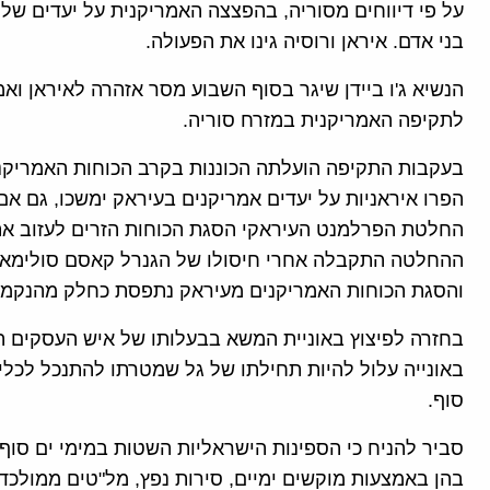
בני אדם. איראן ורוסיה גינו את הפעולה.
הנשיא ג'ו ביידן שיגר בסוף השבוע מסר אזהרה לאיראן וא
לתקיפה האמריקנית במזרח סוריה.
בעקבות התקיפה הועלתה הכוננות בקרב הכוחות האמריקני
הפרו איראניות על יעדים אמריקנים בעיראק ימשכו, גם אם
החלטת הפרלמנט העיראקי הסגת הכוחות הזרים לעזוב את
ההחלטה התקבלה אחרי חיסולו של הגנרל קאסם סולימאני
והסגת הכוחות האמריקנים מעיראק נתפסת כחלק מהנקמה 
בחזרה לפיצוץ באוניית המשא בבעלותו של איש העסקים הי
באונייה עלול להיות תחילתו של גל שמטרתו להתנכל לכלי
סוף.
סביר להניח כי הספינות הישראליות השטות במימי ים סוף ו
בהן באמצעות מוקשים ימיים, סירות נפץ, מל"טים ממולכדי