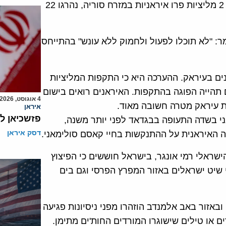
על פי דיווחים מסוריה, בהפצצה האמריקנית על יעדים של 2 מליציות פרו איראניות במזרח סוריה, נהרגו 22
מר: "לא תוכלו לפעול ולחמוק ללא עונש" בהתייחס
ם בעיראק. ההערכה היא כי התקפות המליציות
 תהייה הפוגה בהתקפות. האיראנים רואים בישום
4 אוגוסט, 2026
 עיראק מטרה חשובה מאוד.
איראן
פזשכיאן ל
 בשדה התעופה בבגדאד לפני יותר משנה,
דסק איראן
האיראנית על ההתנקשות בחיי קאסם סולימאני.
שראלי רמי אונגר, בישראל חוששים כי הפיצוץ
 שיט ישראלים באזור המפרץ הפרסי וגם בים
באזור באב אלמנדב הוזהרו מפני ניסיונות פגיעה
ם או טילים שישוגרו המורדים החות'ים מתימן.