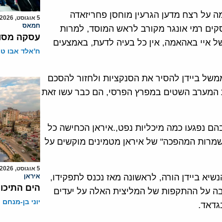
ה על רצח מדען הגרעין מוחסן פחריזאדה
5 אוגוסט, 2026
חמאס
קים רמי אונגר מקורב לראש המוסד, למרות
עסקה מסוכ
ל איי באהאמה, אין כל בעיה לדעת, באמצעים
ח'אלד אבו ט
של ביידן להסיר את הסנקציות ולחזור להסכם
ת המערב השטים במפרץ הפרסי, הם כבר עשו זאת
שבהם נפגעו כמה מיכליות נפט,.איראן הכחישה כל
שמרות המהפכה" של איראן מטמינים מוקשים על
5 אוגוסט, 2026
יא ביידן הורה, לראשונה מאז נכנס לתפקידו,
איראן
הים התיכון
בה על ההתקפות של המליצית האלה על יעדים
יוני בן-מנחם
גדאד.