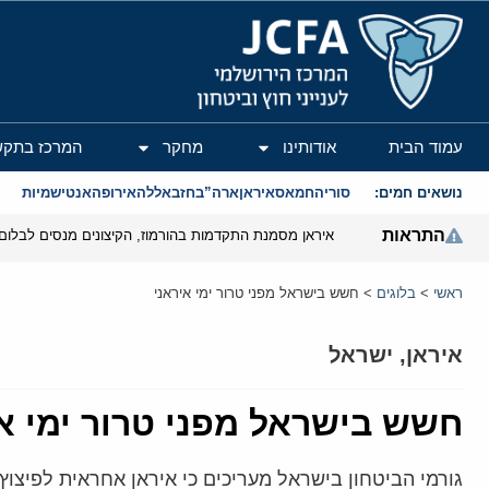
המרכז הירושלמי לענייני חוץ וביטחון
עמוד הבית
אודותינו
מחקר
המרכז בתקש
נושאים חמים:
סוריה
חמאס
איראן
ארה”ב
חזבאללה
אירופה
אנטישמיות
התראות
איראן מסמנת התקדמות בהורמוז, הקיצונים מנסים לבלום
ראשי
>
בלוגים
>
חשש בישראל מפני טרור ימי איראני
איראן
,
ישראל
חשש בישראל מפני טרור ימי א
גורמי הביטחון בישראל מעריכים כי איראן אחראית לפיצו