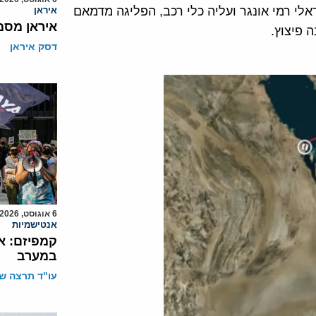
לי רמי אונגר ועליה כלי רכב, הפליגה מדמאם
איראן
איראן מסמ
 פיצוץ.
דסק איראן
6 אוגוסט, 2026
אנטישמיות
קמפיזם: א
במערב
עו"ד תרצה שו