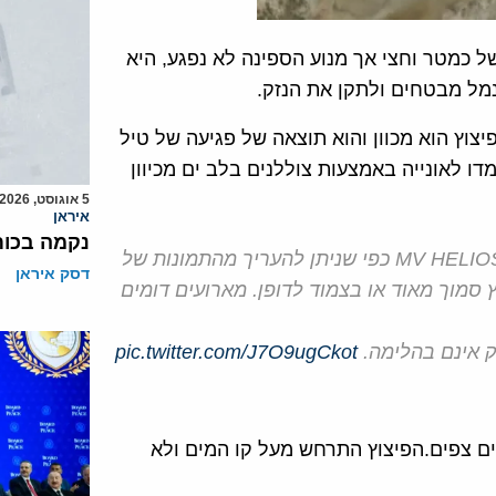
של כמטר וחצי אך מנוע הספינה לא נפגע, היא
מל מבטחים ולתקן את הנזק.
צוץ הוא מכוון והוא תוצאה של פגיעה של טיל
ו לאונייה באמצעות צוללנים בלב ים מכיוון
5 אוגוסט, 2026
איראן
נקמה בכות
מאפייני הפגיעה בספינת הסוחר להובלת רכבים MV HELIOS RAY כפי שניתן להעריך מהתמונות של
דסק איראן
סמוך מאוד או בצמוד לדופן. מארועים דומים
ק אינם בהלימה.
pic.twitter.com/J7O9ugCkot
ם צפים.הפיצוץ התרחש מעל קו המים ולא