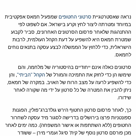
נראה שאסטרטגיית
סרטוני החטופים
שמפעיל חמאס אפקטיבית
במיוחד ומטרתה ליצור לחץ וקרע בישראל. אם לשפוט לפי
ההתנהגות שלאחר פרסום הסרטונים האחרונים, סביר לקבוע
שמטרת חמאס היא להשפיע על דעת הקהל העולמית, לרבות
הישראלית, כדי ללחוץ על הממשלה לבצע עסקה בתנאים נוחים
לחמאס.
סרטונים כאלה אינם ייחודיים בהיסטוריה של מלחמה, והם
שימשו הן כדי לחזק את התמיכה והמורל של
הקהל "הביתי"
, והן
כדי להשפיע לרעה על מצב הרוח של האויב. במקרה של חמאס,
ניתן להבין את המטרה של כל סרטון על ידי מה שקורה לאחר
שידורו.
כך, לאחר פרסום סרטון החטוף הירש גולדברג־פולין, הפגנות
ספונטניות פרצו בירושלים בדרישה לסגור מיד עסקה לשחרור
החטופים (ללא השתתפות או אישור המשפחה). כמה ימים לאחר
מכן פורסם סרטון נוסף של קית' סיגל ועמרי מירן – ששודר