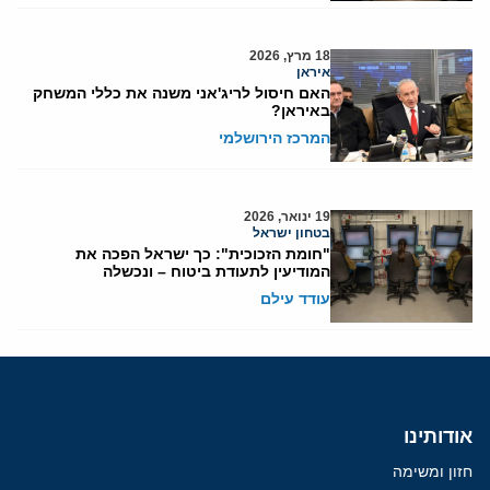
18 מרץ, 2026
איראן
האם חיסול לריג'אני משנה את כללי המשחק
באיראן?
המרכז הירושלמי
19 ינואר, 2026
בטחון ישראל
"חומת הזכוכית": כך ישראל הפכה את
המודיעין לתעודת ביטוח – ונכשלה
עודד עילם
אודותינו
חזון ומשימה