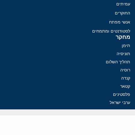
עמיתים
החוקרים
אנשי מפתח
לסטודנטים ומתמחים
מחקר
תימן
תוניסיה
תהליך השלום
רוסיה
קנדה
קטאר
פלסטינים
ערבי ישראל
ערב הסעודית
עיראק
פרסומים אחרונים
פזשכיאן רוצה הסדרה, השמרנים באיראן רוצים מנוף לחץ בהורמוז