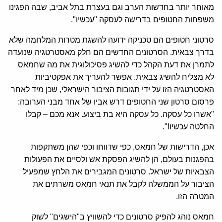
מאוחר יותר בחדשות הערב וגם בעצרת בתל אביב, שבה הפגינו
משפחות החטופים בדרישה לעסקה "עכשיו".
סרטוני חטופים הם טכניקה ידועה להשגת מטרות המלחמה שלא
בדרך צבאית. הסרטונים החדשים הם חלק מאסטרטגיה שנועדה
לתמרן את דעת הקהל כדי להשיג פסיכולוגית את מה שחמאס
לא מצליח להשיג צבאית. אפשר להעריך את אפקטיביות
האסטרטגיה הזו על ידי תגובות הציבור הישראלי, שכן מיד לאחר
פרסום סרטון שני החטופים דרש אביו של אחד מבני הערובה:
"אשרו כל עסקה. כל עסקה היא בת ביצוע. אנא מכם – קבלו
החלטה עכשיו!".
אכן, הדרישות של חמאס, כפי שדווחו וכפי שהן משתקפות
בהפגנות בעולם, הן להשיג הפסקת אש ולסיים את הפעולות
הצבאיות של ישראל. סרטונים המגבירים את הלחץ שמפעיל
הציבור על הממשלה לקבל את תנאי חמאס משרתים את
המטרה הזו.
חמאס נוהג להפיק סרטונים כדי להשוויץ ב"הישגים" לשוק