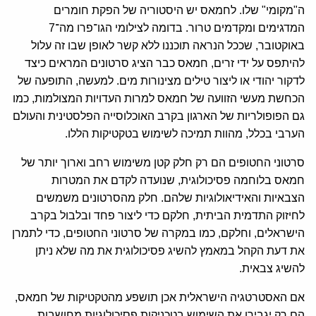
ה"מקומי" שלו. לחמאס יש היסטוריה של הפקת חומרים
המדגימים ומקדמים טרור. בדומה לצילומי הגו־פרו מה־7
באוקטובר, שככל הנראה תוכננו ללא קשר לאופן שבו זה עלול
להיתפס על ידי זרים, חמאס כבר הציג סרטונים המראים כיצד
לדקור יהודי או ליצור טילים מצינורות מים. למעשה, התופעה של
הכחשת מעשי הזוועה של חמאס למרות העדויות המצולמות, כמו
גם הפופולריות של הארגון בקרב האוכלוסייה הפלסטינית והעולם
הערבי בכלל, מהוות תמיכה לשימוש בטקטיקות הללו.
סרטוני החטופים הם רק חלק קטן משימוש רחב וארוך יותר של
חמאס בלוחמה פסיכולוגית, שנועדה לקדם את המטרות
הצבאיות והאידיאולוגיות שלהם. חלק מהסרטונים משמשים
לחיזוק התדמית הביתית, חלקם כדי ליצור פחד ובלבול בקרב
הישראלים, וחלקם, כמו במקרה של סרטוני החטופים, כדי לתמרן
את דעת הקהל במאמץ להשיג פסיכולוגית את מה שלא ניתן
להשיג צבאית.
אם האסטרטגיה הישראלית אכן תושפע מהטקטיקות של חמאס,
הם רק יגבירו את השימוש בטכניקות פסיכולוגיות מחושבות