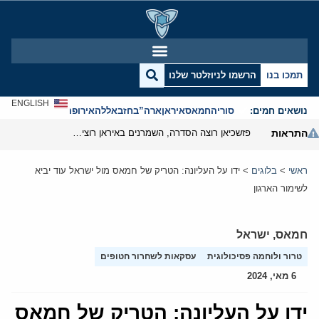
תמכו בנו
הרשמו לניוזלטר שלנו
ENGLISH
נושאים חמים:
סוריה
חמאס
איראן
ארה”ב
חזבאללה
אירופה
אנטישמיות
התראות
פזשכיאן רוצה הסדרה, השמרנים באיראן רוצים מנוף לחץ בהורמוז
ראשי
>
בלוגים
>
ידו על העליונה: הטריק של חמאס מול ישראל עוד יביא
לשימור הארגון
חמאס
,
ישראל
טרור ולוחמה פסיכולוגית
עסקאות לשחרור חטופים
6 מאי, 2024
ידו על העליונה: הטריק של חמאס