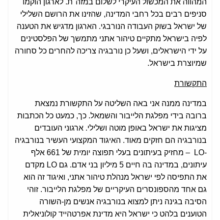
המהווה את המכשול העיקרי לשלום במזה"ת. לארגון הוקמו
סניפים רבים בכל רחבי המדינה, שהזינו את הרושם השלילי
של ישראל בשוק העבודה הנורבגי. הארגון מדגיש את הטענה
לפיה בישראל מתקיים טיהור אתני מתמשך של הפלסטינים
על ידי הישראלים, ושעל כן נורבגיה צריכה להחרים כל סחורה
שמיוצרת בישראל.
התקשורת
במדינה ממנה אני באה השליטה על התקשורת נמצאת
ברובה בידי מפלגת הלייבור והשמאל. כך, כמעט כל הכתבות
מציגות את ישראל באופן מוטה ושלילי. ארגוני העובדים
בנורבגיה הם חזקים מאוד. האיגוד המקצועי העשיר בנורבגיה
-LO – מחזיק בעיתונים בעלי תפוצה יומית של 661 אלף
עיתונים, במדינה בה חיים 5 מיליון בני אדם. גם LO מקדם
את התפיסה לפי ישראל מנהלת טיהור אתני, ואיגוד זה הוא
גם אחד מהספונסרים העיקריים של מפלגת הלייבור. זוהי
הסיבה בגינה ניתן למצוא בנורבגיה אנשים מן-השורה
הטוענים בלהט כי ישראל היא מדינת אפרטהייד קולוניאלית