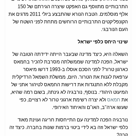
התרבותיים מתווסף גם האפקט שיצרה הגירתם של 150
אלף מוסלמים. הטבח הנורא שהתבצע ביולי 2011 מדגים את
הקונפליקטים התרבותיים הרוחשים מתחת לפני השטח של
העם הנורבגי.
שינוי היחס כלפי ישראל
השאלה היא, כיצד מדינה שבעבר הייתה ידידתה הטובה של
ישראל, הפכה למדינה שממשלתה מסרבת להכיר בחמאס
כארגון טרור? לפני הסכם אוסלו ב-1993 דרשו מיאסר
ערפאת לגנות את הטרור. היום, ממשלת השמאל הרדיקלית
מקבלת ללא התנגדות את דרישות החמאס לטיהור אתני של
המיעוט היהודי. בנוסף, נורבגיה לא גינתה, בשום רמה שהיא,
את
חמאס
ולא יצרה רשימת ארגוני טרור לא רצויים, כפי
שעשו ארה"ב, האו"ם והאיחוד האירופי.
נורבגיה הפכה למדינה עם התייחסות חריגה ועוינת מאוד
כלפי ישראל וזה בא לידי ביטוי ברמות שונות בחברה. כיצד זה
קרה?