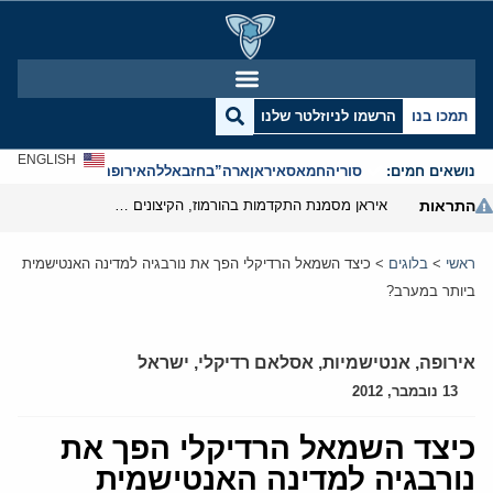
תמכו בנו
הרשמו לניוזלטר שלנו
ENGLISH
נושאים חמים:
סוריה
חמאס
איראן
ארה”ב
חזבאללה
אירופה
אנטישמיות
התראות
איראן מסמנת התקדמות בהורמוז, הקיצונים מנסים לבלום
ראשי
>
בלוגים
>
כיצד השמאל הרדיקלי הפך את נורבגיה למדינה האנטישמית
ביותר במערב?
אירופה
,
אנטישמיות
,
אסלאם רדיקלי
,
ישראל
13 נובמבר, 2012
כיצד השמאל הרדיקלי הפך את
נורבגיה למדינה האנטישמית