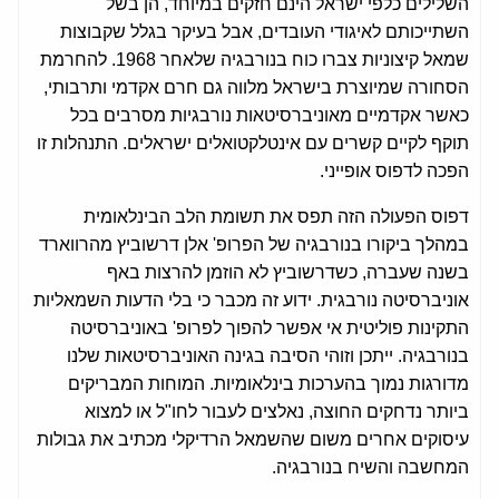
השלילים כלפי ישראל הינם חזקים במיוחד, הן בשל
השתייכותם לאיגודי העובדים, אבל בעיקר בגלל שקבוצות
שמאל קיצוניות צברו כוח בנורבגיה שלאחר 1968. להחרמת
הסחורה שמיוצרת בישראל מלווה גם חרם אקדמי ותרבותי,
כאשר אקדמיים מאוניברסיטאות נורבגיות מסרבים בכל
תוקף לקיים קשרים עם אינטלקטואלים ישראלים. התנהלות זו
הפכה לדפוס אופייני.
דפוס הפעולה הזה תפס את תשומת הלב הבינלאומית
במהלך ביקורו בנורבגיה של הפרופ' אלן דרשוביץ מהרווארד
בשנה שעברה, כשדרשוביץ לא הוזמן להרצות באף
אוניברסיטה נורבגית. ידוע זה מכבר כי בלי הדעות השמאליות
התקינות פוליטית אי אפשר להפוך לפרופ' באוניברסיטה
בנורבגיה. ייתכן וזוהי הסיבה בגינה האוניברסיטאות שלנו
מדורגות נמוך בהערכות בינלאומיות. המוחות המבריקים
ביותר נדחקים החוצה, נאלצים לעבור לחו"ל או למצוא
עיסוקים אחרים משום שהשמאל הרדיקלי מכתיב את גבולות
המחשבה והשיח בנורבגיה.