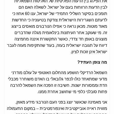
את הפילוג בין הדעות הפוליטיות של האליטות השמאליות
לבין הדעות הרווחות בעם על ישראל. לשאלה האם הם
תומכים בסיקור השלילי התמידי של ישראל, ענו 60 אחוז כי
לדעתם השגרירות הישראלית צודקת בטיעוניה כי החדשות
מאוד מוטות. מכאן נראה כי אפילו הנורבגים מואסים בייצוג
זה. מי שעוקב אחר העיתונות בינלאומית מגלה שהדברים
מוצגים באופן חד צדדי, כאשר התקשורת איננה מחמיצה
דיווח על תגובה ישראלית בעזה, בעוד שהתקיפות מעזה לעבר
ישראל אינן זוכות לציון.
מה צופן העתיד?
השמאל הרדיקלי הושפע מהחלום האוטופי על עולם מודרני
מדעי שמתאחד כולו לכפר גלובאלי בו האדם משוחרר מכבלי
הדת וממסורות ישנות. חשיבה זו הפכה את השמאל להרבה
פחות סובלני כלפי מי שחושב אחרת ממנו.
אני מאמינה שכאשר יוצג בפני העם הנורבגי מידע מאוזן,
מזווית ראייה אובייקטיבית ואינפורמטיבית – במקום התעמולה