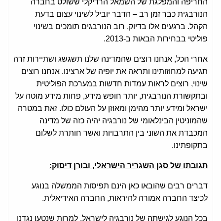
החריפה והמפלגת של השמאל הרדיקלי ששולט בחברה
הנורבגית כבר זמן רב – הדבר יוביל לשינוי עצום בדעת
הקהל. ברגעים אלו בדיוק, רוב הנורבגים תומכים בשינוי
פוליטי בבחירות הבאות ב-2013.
אחרי הכל, אנחנו רוצים שהמדינה שלנו תשגשג ושתיירות זרה
תגיעה למחוזותינו ותראה את יופיה של ארצינו. אנחנו רוצים
שינוי, רוצים לראות עמדות חדשות במערכת הפוליטית
ובתקשורת הנורבגית, יותר חופש מידע, פחות מידע מוטה על
ישראל ומידע יותר מהימן ומאוזן על העולם כולו. זאת במטרה
שהמוניטין הבינלאומי של נורבגיה יהיה כזה של מדינה
המכבדת את השוני בין התרבויות ואשר חותרת לשלום
בתקופתינו.
תגובתו של סגן השגריר הישראלי, ובורן דיסוק:
דברים רבים שהובאו כאן הינם תפיסות הממשלה בנוגע
לכיצד החברה אמורה להיראות, החברה האידיאלית.
בכל הנוגע לגישתה של נורבגיה לישראל, למרות שנטען נגדנו