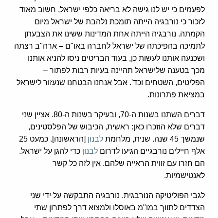
לפעמים כי יש לנו גישה לא בריאה כלפי ישראל, חשוב מאוד
לזכור כי נורבגיה הייתה תומכת נלהבת של ישראל מיום
הקמתה. נורבגיה הייתה אחת המדינות ששינו את הצבעתן
לתמיכה בהפיכתה של ישראל לחברה באו"ם – ארה"ב רצתה
ושכנעה אותנו לעשות כן, בעוד הבריטים ניסו להניא אותנו
מכך בטענה שלישראל תהיינה בעיות רבות לפתור –
הפליטים, השטחים וכד'. אבל אנחנו הבטחנו שנעזור לישראל
במציאת פתרונות.
דברים השתנו בשנות ה-70, ובעיקר בשנות ה-80. אציין שני
דברים שלא הוזכרו כאן: ראשית, הכיבוש של הפלסטינים,
שנמשך 45 שנה. שנית, מלחמת
לבנון
[הראשונה]. כמעט 25
אלף חיילים נורבגיים הגיעו לדרום
לבנון
כדי להגן על ישראל.
הם חזרו עם זווית הראייה שלהם. אין לזה כל קשר
לאנטישמיות.
לגבי הפוליטיקה הנורבגית. נורבגיה התבקשה על ידי שני
הצדדים לתווך במו"מ באוסלו ולמצוא דרך לפתרון שתי