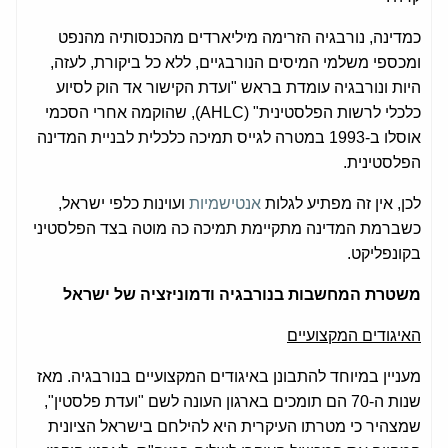
כמדינה, נורבגיה הזרימה מיליארדים מהכנסותיה מהנפט
ומכספי משלמי המיסים הנורבגיים, ללא כל ביקורת, לעזה,
היות ונורבגיה עומדת בראש "ועדת הקישור אד הוק לסיוע
כלכלי לרשות הפלסטינית" (AHLC), שהוקמה אחרי הסכמי
אוסלו ב-1993 במטרה לגייס תמיכה כלכלית לבניית המדינה
הפלסטינית.
לכן, אין זה מפתיע לגלות
אנטישמיות
ועוינות כלפי ישראל,
כשברמת המדינה מתקיימת תמיכה כה מוטה בצד הפלסטיני
בקונפליקט.
משטרת המחשבות בנורבגיה ודמוניזציה של ישראל
האיגודים המקצועיים
מעניין במיוחד להתבונן באיגודים המקצועיים בנורבגיה. מאז
שנות ה-70 הם תומכים בארגון העונה לשם "ועדת פלסטין",
שמצהיר כי מטרתו העיקרית היא להילחם בישראל הציונית