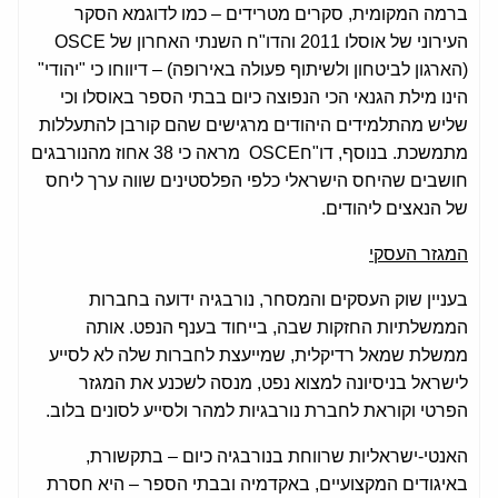
ברמה המקומית, סקרים מטרידים – כמו לדוגמא הסקר
העירוני של אוסלו 2011 והדו"ח השנתי האחרון של OSCE
(הארגון לביטחון ולשיתוף פעולה באירופה) – דיווחו כי "יהודי"
הינו מילת הגנאי הכי הנפוצה כיום בבתי הספר באוסלו וכי
שליש מהתלמידים היהודים מרגישים שהם קורבן להתעללות
מתמשכת. בנוסף, דו"חOSCE מראה כי 38 אחוז מהנורבגים
חושבים שהיחס הישראלי כלפי הפלסטינים שווה ערך ליחס
של הנאצים ליהודים.
המגזר העסקי
בעניין שוק העסקים והמסחר, נורבגיה ידועה בחברות
הממשלתיות החזקות שבה, בייחוד בענף הנפט. אותה
ממשלת שמאל רדיקלית, שמייעצת לחברות שלה לא לסייע
לישראל בניסיונה למצוא נפט, מנסה לשכנע את המגזר
הפרטי וקוראת לחברת נורבגיות למהר ולסייע לסונים בלוב.
האנטי-ישראליות שרווחת בנורבגיה כיום – בתקשורת,
באיגודים המקצועיים, באקדמיה ובבתי הספר – היא חסרת