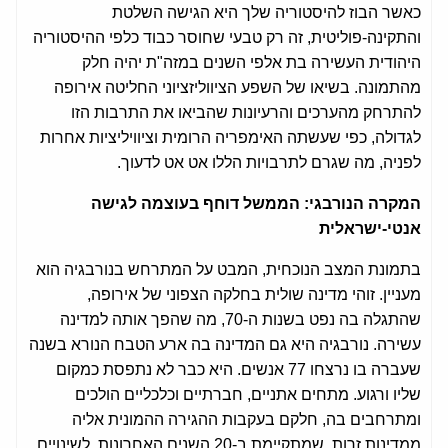
כאשר הבוז להיסטוריה שלך היא הגישה השלטת
והתקינה-פוליטית, זה רק טבעי שחוסר כבוד כלפי ההיסטוריה
היהודית העשירה בת אלפי השנים במזה"ת יהיה חלק
מהתמונה. בשיאו של השפע הציווליזציוני החליטה אירופה
להתרחק מהערכים והרעיונות שהביאו את התרבות הזו
לגדולה, כפי שעשתה האימפריה הרומית וציוויליציות אחרות
לפניה, מה שגרם לתרבויות הללו אט אט לדעוך.
המקרה הנורבגי: הממשל דוחף בעוצמה לגישה
אנטי-ישראלית
בתמונת המצב הנוכחית, המבט על המתרחש בנורבגיה הוא
מעניין. זוהי מדינה שולית בחלקה הצפוני של אירופה,
שהתגלה בה נפט בשנות ה-70, מה שהפך אותה למדינה
עשירה. נורבגיה היא גם המדינה בה ארע הטבח הנורא בשנה
שעברה בו נרצחו 77 אנשים. היא כבר לא נתפסת כמקום
שליו ורגוע. מתחים אתניים, חברתיים וכלכליים הולכים
ומתרחבים בה, חלקם בעקבות ההגירה ההמונית אליה
ממדינות זרות, שמתקיימת ב-20 השנים האחרונות. לשינויים