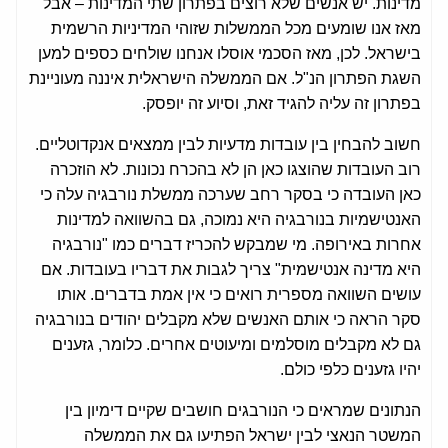
מדינות. יש אנשים שלא רוצים בפתרון שתי המדינות – אבל
מאז אנו שומעים מכל הממשלות שזוהי המדיניות הרשמית
בישראל. לכן, מאז הסכמי אוסלו אנחנו שולחים כספים למען
השגת הפתרון הנ"ל. אם הממשלה הישראלית איננה מעוניינת
בפתרון זה עליה להגיד זאת, וסיוע זה יופסק.
חשוב להבחין בין עובדות מדעיות לבין ממצאים אנקדוטליים.
רוב העובדות שהוצגו כאן הן לא בהכרח נכונות. לא הוזכרה
כאן העובדה כי בסקר רחב שערכה ממשלת נורבגיה עלה כי
האנטישמיות בנורבגיה היא נמוכה, גם בהשוואה למדינות
אחרות באירופה. מי שמבקש להכריז דברים כמו "נורבגיה
היא מדינה אנטישמית" צריך לגבות את דבריו בעובדות. אם
עושים השוואה מספרית רואים כי אין אמת בדברים. אותו
סקר הראה כי אותם האנשים שלא מקבלים יהודים בנורבגיה
גם לא מקבלים מוסלמים ומיעוטים אחרים. כלומר, גזענים
יהיו גזענים כלפי כולם.
הנתונים שמראים כי הנורבגים חושבים שקיים דימיון בין
המשטר הנאצי לבין ישראל הפתיעו גם את הממשלה