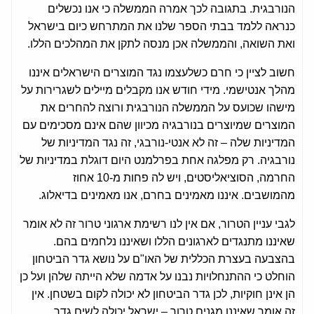
הנורבגית. בתגובה לכך אמרה הממשלה כי אנו נכשלים
כנראה ללמד בבתי הספר שלנו את המתרחש כיום בישראל
ואת השואה, והממשלה אכן מנסה לתקן את המהלכים הללו.
חשוב לציין כי חרם כשלעצמו נגד המוצרים הישראלים איננו
מהלך אנטישמי. מידי חודש אנו מקבלים מיילים לשגרירות על
מישהו שכועס על הממשלה הנורבגית ורוצה להחרים את
המוצרים שמיוצרים בנורבגיה מכיוון שהם אינם מסכימים עם
המדיניות שלה – זה לא אנטי-נורבגי, זה נגד המדיניות של
נורבגיה. רק מפלגה אחת בפרלמנט היום דוגלת במדיניות של
החרמה, הסוציאליסטים, ויש לה פחות מ-10 אחוז
מהמושבים. איננו מאמינים בחרם, אנו מאמינים בדיאלוג.
לגבי עניין הטרור, אם אין לנו רשימת ארגוני טרור זה לא אומר
שאיננו מתנגדים לארגונים הללו ושאיננו נלחמים בהם.
בהצבעה בעצרת הכללית של האו"ם על נושא גדר הביטחון
הוחלט כי ההתנחלויות נבנו על אדמה שלא הייתה שלהן ועל כן
הן אינן חוקיות, לכן גדר הביטחון לא יכולה לקום בשטחן. אין
זה אומר שאיננו מגנים טרור – ישראל יכולה לשים גדר