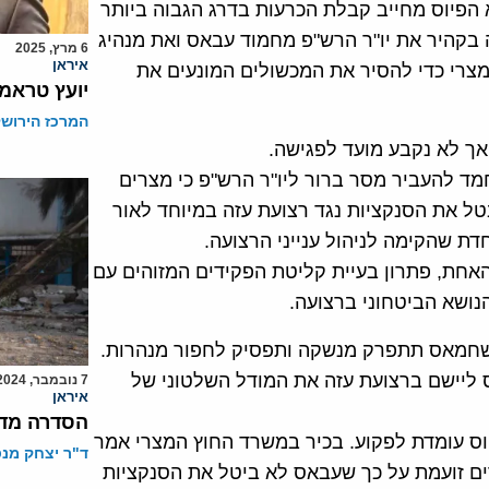
 הפיוס מחייב קבלת הכרעות בדרג הגבוה ביותר
ה בקהיר את יו"ר הרש"פ מחמוד עבאס ואת מנהיג
6 מרץ, 2025
איראן
צרי כדי להסיר את המכשולים המונעים את
יועץ טראמפ
המרכז הירושל
 אך לא נקבע מועד לפגישה.
מד להעביר מסר ברור ליו"ר הרש"פ כי מצרים
טל את הסנקציות נגד רצועת עזה במיוחד לאור
ת שהקימה לניהול ענייני הרצועה.
האחת, פתרון בעיית קליטת הפקידים המזוהים עם
נושא הביטחוני ברצועה.
ה שחמאס תתפרק מנשקה ותפסיק לחפור מנהרות.
 ליישם ברצועת עזה את המודל השלטוני של
7 נובמבר, 2024
איראן
הסדרה מדי
ס עומדת לפקוע. בכיר במשרד החוץ המצרי אמר
ד"ר יצחק מנס
און ליין" ב-31 בדצמבר כי מצרים זועמת על כך שעבאס לא ביטל את הסנקציות