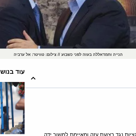
הנייה וחמדאללה בעזה לפני כשבוע // צילום: טוויטר: אל ערביה
עוד בנוש
יות נגד רצועת עזה ומאיימת למשוך ידה