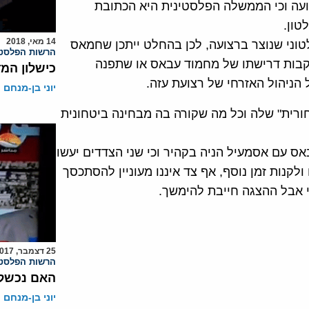
ועה וכי הממשלה הפלסטינית היא הכתובת
טון.
14 מאי, 2018
וני שנוצר ברצועה, לכן בהחלט ייתכן שחמאס
הרשות הפלסטי
עקבות דרישתו של מחמוד עבאס או שתפנה
כישלון המד
ניהול האזרחי של רצועת עזה.
יוני בן-מנחם
רית" שלה וכל מה שקורה בה מבחינה ביטחונית
אס עם אסמעיל הניה בקהיר וכי שני הצדדים יעשו
קנות זמן נוסף, אף צד איננו מעוניין להסתכסך
רי אבל ההצגה חייבת להימשך.
25 דצמבר, 2017
הרשות הפלסטי
האם נכשל 
יוני בן-מנחם