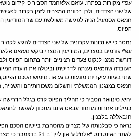
עפ"י מקורות בפתח', עזאם אלאחמד הסביר כי קידום נושא
של שני הצדדים, ולכן בכוונת המצרים לזמן בקרוב לפגיש
חמאס אסמעיל הניה לפגישה משולשת עם שר המודיעין המ
הפיוס.
נמסר כי יש נכונות עקרונית של שני הצדדים להגיע לקהיר
עפ"י גורמים במצרים, המודיעין המצרי ביקש מעזאם אלאח
דורשת ממנו לנקוט צעדים רציניים יותר בתחום הפיוס ולב
העובדה שחמאס נענתה לדרישתו וביטלה את הועדה המיוחד
שתי בעיות עיקריות מונעות כרגע את מימוש הסכם הפיוס,
חמאס במנגנון הממשלתי ותשלום משכורותיהם והשנייה, ה
יחיא סינוואר הסביר כי תהליך הפיוס קרס בגלל הדריש
במילים אחרות מחמוד עבאס איננו מתכוון לאפשר לחמאס
חזבאללה בלבנון.
נראה כי סבלנותה של מצרים מהסחבת ביישום הסכם הפיו
לאתר האינטרנט "אלח'ליג' 