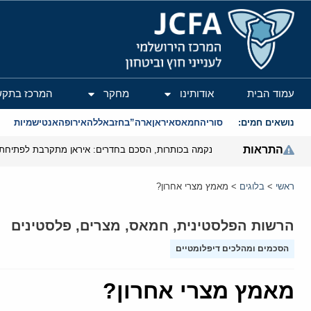
המרכז הירושלמי לענייני חוץ וביטחון
עמוד הבית
אודותינו
מחקר
המרכז בתקש
נושאים חמים:
סוריה
חמאס
איראן
ארה”ב
חזבאללה
אירופה
אנטישמיות
התראות
נקמה בכותרות, הסכם בחדרים: איראן מתקרבת לפתיחת 
ראשי
>
בלוגים
>
מאמץ מצרי אחרון?
הרשות הפלסטינית
,
חמאס
,
מצרים
,
פלסטינים
הסכמים ומהלכים דיפלומטיים
מאמץ מצרי אחרון?