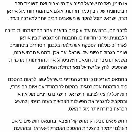
או תימן, נאלצה ישראל לפזר את משאביה ואת תשומת הלב
הביטחונית שלה בין כמה חזיתות. אולם אם המתיחות מול איראן
תרד, ישראל תוכל להקדיש משאבים רבים יותר למערכה בעזה.
לדבריהם, ברצועת עזה עוקבים בדאגה אחר ההתפתחויות בזירה
הלבנונית. על פי הדיווחים, ההבנות המתגבשות בין איראן
לארה"ב כוללות הפסקת אש מלאה בלבנון והסדרים ביטחוניים
שונים בגבול הצפוני של ישראל. אם אכן יתממש תרחיש כזה,
משמעותו מבחינת חמאס היא ניטרול אחת החזיתות המרכזיות
שהפעילו לחץ על ישראל מאז תחילת המלחמה.
בחמאס מעריכים כי הדרג המדיני בישראל עשוי לראות בהסכם
כזה הזדמנות אסטרטגית. במקום להתמודד עם איום רב זירתי,
הוא יוכל להציג לציבור הישראלי הישגים מדיניים מול איראן
ובמקביל להגביר את הפעילות הצבאית בעזה בניסיון להשיג
הכרעה ברורה יותר מול חמאס.
החשש אינו נובע רק מהשיקול הצבאי,בחמאס חוששים כי אם
העולם יתמקד בהצלחת ההסכם האמריקני-איראני ובהרגעת