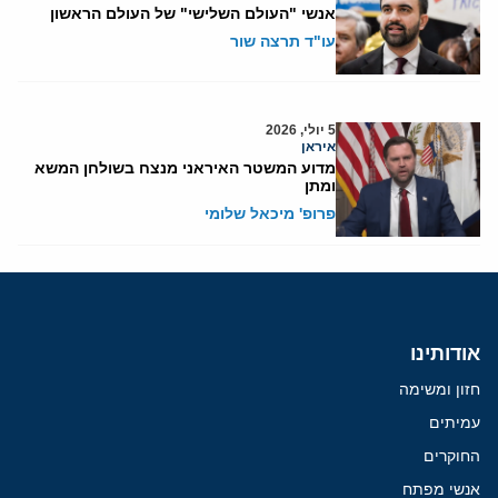
אנשי "העולם השלישי" של העולם הראשון
עו"ד תרצה שור
5 יולי, 2026
איראן
מדוע המשטר האיראני מנצח בשולחן המשא
ומתן
פרופ' מיכאל שלומי
אודותינו
חזון ומשימה
עמיתים
החוקרים
אנשי מפתח