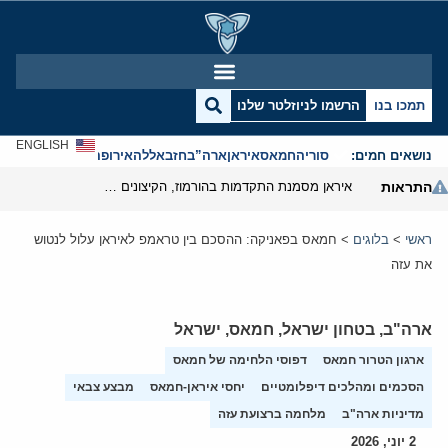
תמכו בנו
הרשמו לניוזלטר שלנו
ENGLISH
נושאים חמים:
סוריה
חמאס
איראן
ארה”ב
חזבאללה
אירופה
אנטישמיות
התראות
איראן מסמנת התקדמות בהורמוז, הקיצונים מנסים לבלום
ראשי
>
בלוגים
>
חמאס בפאניקה: ההסכם בין טראמפ לאיראן עלול לנטוש
את עזה
ארה"ב
,
בטחון ישראל
,
חמאס
,
ישראל
ארגון הטרור חמאס
דפוסי הלחימה של חמאס
הסכמים ומהלכים דיפלומטיים
יחסי איראן-חמאס
מבצע צבאי
מדיניות ארה"ב
מלחמה ברצועת עזה
2 יוני, 2026