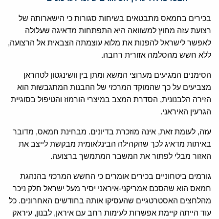
בכירים בחמאס מתבטאים בשיחות סגורות כי הישארותה של
רצועת עזה מחוץ למשוואה היא התפתחות מדאיגה שעלולה
לאפשר לישראל להפנות את מלוא עוצמתה הצבאית אל הרצועה,
ללא חשש מהסלמה אזורית רחבה.
הסימנים המגיעים מערוצי המשא ומתן בין וושינגטון לטהראן
מצביעים על כך שהמוקד המרכזי של ההבנות המתגבשות הוא
הזירה הלבנונית, הסדרת המצב במיצרי הורמוז והטיפול בסוגיית
הגרעין האיראני.
עזה, לעומת זאת, אינה מוזכרת בדיונים. מבחינת חמאס, מדובר
באיתות מדאיג לכך שהקהילה הבינלאומית מבקשת לייצב את
האזור מבלי לפתור את המשבר המתמשך ברצועה.
גורמים ביטחוניים בכירים אומרים כי החשש המרכזי בהנהגת
חמאס הוא שהסכם אמריקני-איראני יסיר מעל ישראל חלק ניכר
מהלחצים האסטרטגיים שהעסיקו אותה בחודשים האחרונים. כל
עוד הייתה קיימת אפשרות לעימות רחב עם איראן, לבנון, עיראק