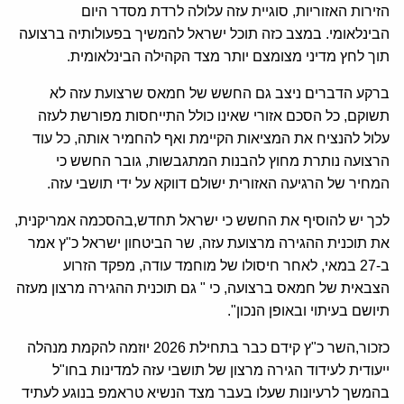
הזירות האזוריות, סוגיית עזה עלולה לרדת מסדר היום
הבינלאומי. במצב כזה תוכל ישראל להמשיך בפעולותיה ברצועה
תוך לחץ מדיני מצומצם יותר מצד הקהילה הבינלאומית.
ברקע הדברים ניצב גם החשש של חמאס שרצועת עזה לא
תשוקם, כל הסכם אזורי שאינו כולל התייחסות מפורשת לעזה
עלול להנציח את המציאות הקיימת ואף להחמיר אותה, כל עוד
הרצועה נותרת מחוץ להבנות המתגבשות, גובר החשש כי
המחיר של הרגיעה האזורית ישולם דווקא על ידי תושבי עזה.
לכך יש להוסיף את החשש כי ישראל תחדש,בהסכמה אמריקנית,
את תוכנית ההגירה מרצועת עזה, שר הביטחון ישראל כ"ץ אמר
ב-27 במאי, לאחר חיסולו של מוחמד עודה, מפקד הזרוע
הצבאית של חמאס ברצועה, כי " גם תוכנית ההגירה מרצון מעזה
תיושם בעיתוי ובאופן הנכון".
כזכור,השר כ"ץ קידם כבר בתחילת 2026 יוזמה להקמת מנהלה
ייעודית לעידוד הגירה מרצון של תושבי עזה למדינות בחו"ל
בהמשך לרעיונות שעלו בעבר מצד הנשיא טראמפ בנוגע לעתיד