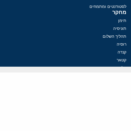
לסטודנטים ומתמחים
מחקר
תימן
תוניסיה
תהליך השלום
רוסיה
קנדה
קטאר
פלסטינים
ערבי ישראל
ערב הסעודית
עיראק
פרסומים אחרונים
איראן מסמנת התקדמות בהורמוז, הקיצונים מנסים לבלום
קמפיזם: איך דוקטרינה קומוניסטית עיצבה את היחס לישראל במערב
נקמה בכותרות, הסכם בחדרים: איראן מתקרבת לפתיחת הורמוז
עסקה מסוכנת: מועצת השלום של טראמפ וחמאס