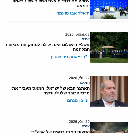
עסקה מסוכנת: מועצת השלום של טראמפ
וחמאס
ח'אלד אבו טועמה
3 אוגוסט, 2026
איראן
אשליית השלום אינה יכולה למחוק את מציאות
המלחמה
ד"ר פיאמה נירנשטיין
22 יולי, 2026
חמאס
האתגר הבא של ישראל: חמאס מעביר את
מרכז הכובד שלו לטורקיה
יוני בן-מנחם
20 יולי, 2026
איראן
הטעות האסטרטגית של ארה"ב: