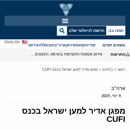
תמכו בנו
הרשמו לניוזלטר שלנו
ENGLISH
נושאים חמים:
סוריה
חמאס
איראן
ארה”ב
חזבאללה
אירופה
אנטישמיות
התראות
איראן מסמנת התקדמות בהורמוז, הקיצונים מנסים לבלום
ראשי
>
בלוגים
>
מפגן אדיר למען ישראל בכנס CUFI
ארה"ב
9 יולי, 2019
מפגן אדיר למען ישראל בכנס
CUFI