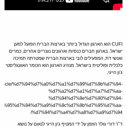
CUFI הוא הארגון הגדול ביותר בארצות הברית הפועל למען
ישראל. בארגון חברים כנסיות וארגונים נוצריים אחרים, כמרים
ואנשי דת, המפעילים לובי בארצות הברית שמטרתה תמיכה
כלכלית ופוליטית בישראל. מנהיג הארגון הוא הכומר האוונגליסטי
ג'ון הייגי.
a.org/article/%d7%94%d7%a0%d7%a1%d7%99%d7%9b%d7%94-
%d7%a2%d7%a1%d7%a7%d7%aa-
%d7%94%d7%9e%d7%90%d7%94-
d7%95%d7%94%d7%a9%d7%9c%d7%9b%d7%95%d7%aa-
%d7%94%d7%a4%d7%a8%d7%a9%d7%94/
ד"ר דורי גולד הוזמן על ידי המטיף ג'ון הייגי לנאום על נושא