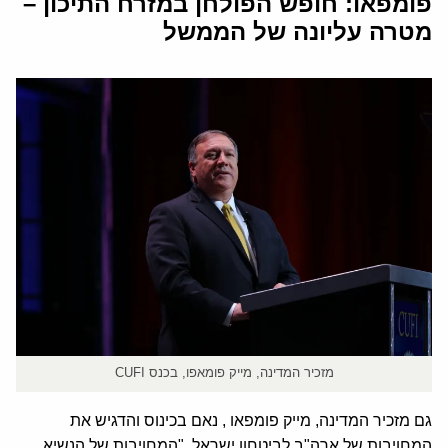
פומפאו: חופש הפולחן במזרח התיכון –
מטרה עליונה של הממשל
מזכיר המדינה, מייק פומאפו, בכנס CUFI
גם מזכיר המדינה, מייק פומפאו , נאם בכינוס והדגיש את
המחויבות של ארה"ב לביטחון ישראל. "המחויבות של הנשיא