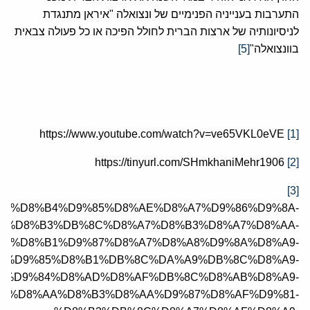
התערבות בענייניה הפנימיים של ונצואלה "איראן מתנגדת
לניסיונותיה של ארצות הברית לחולל הפיכה או כל פעולה צבאית
בוונצואלה"
[5]
https://www.youtube.com/watch?v=ve65VKL0eVE
[1]
https://tinyurl.com/SHmkhaniMehr1906
[2]
[3]
032813596/%D8%B4%D9%85%D8%AE%D8%A7%D9%86%D9%8A-
4%D8%B3%DB%8C%D8%A7%D8%B3%D8%A7%D8%AA-
A5%D8%B1%D9%87%D8%A7%D8%A8%D9%8A%D8%A9-
3%D9%85%D8%B1%DB%8C%DA%A9%DB%8C%D8%A9-
7%D9%84%D8%AD%D8%AF%DB%8C%D8%AB%D8%A9-
%D8%AA%D8%B3%D8%AA%D9%87%D8%AF%D9%81-