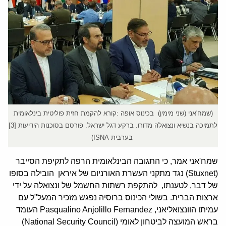
(שמח'אני (שני מימין) בכינוס אופה :קורא להקמת חזית פוליטית בינלאומית
לתמיכה בנשיא ונצואלה מדורו. ברקע דגל ישראל. פורסם בסוכנות הידיעות [3]
בערבית ISNA)
שמח'אני אמר, כי התגובה הבינלאומית הרפה לתקיפת הסייבר
(Stuxnet) נגד מתקני העשרת האורניום של איראן הובילה בסופו
של דבר, לטענתו, להתקפת רשתות החשמל של ונצואלה על ידי
ארצות הברית. בשולי הכינוס ברוסיה נפגש מזכיר המעל"ל עם
עמיתו הוונצואליאני, Pasqualino Anjolillo Fernandez העומד
בראש המועצה לביטחון לאומי (National Security Council)