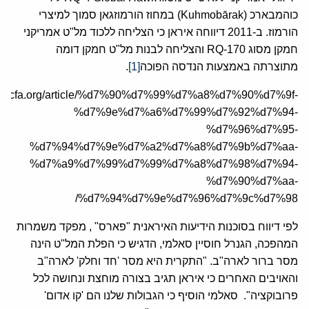
כוהמבארכ (Kuhmobārak) במחוז הורמוזגאן סמוך למיצרי
הורמוז. ב-2011 דיווחה איראן כי הצליחה ללכוד מל"ט אמריקני
חמקן מסוג RQ-170 והצליחה לבנות מל"ט חמקן דומה
מתוצרתה באמצעות הנדסה הפוכה
[1]
.
/he.jcfa.org/article/%d7%90%d7%99%d7%a8%d7%90%d7%9f-
%d7%9e%d7%a6%d7%99%d7%92%d7%94-
%d7%96%d7%95-
%d7%94%d7%9e%d7%a2%d7%a8%d7%9b%d7%aa-
%d7%a9%d7%99%d7%99%d7%a8%d7%98%d7%94-
%d7%90%d7%aa-
%d7%94%d7%9e%d7%96%d7%9c%d7%98/
לפי דיווח בסוכנות הידיעות האיראנית "פארס" , מפקד משמרות
המהפכה, הגנרל חוסיין סאלמי, הדגיש כי הפלת המל"ט הינה
מסר ברור לארה"ב. "התקרית היא מסר 'חד וחלק' לארה"ב
והאויבים האחרים כי איראן תגיב בצורה מוחצת ונחושה לכל
פרובוקציה". סאלמי הוסיף כי הגבולות שלנו הם 'קו אדום'