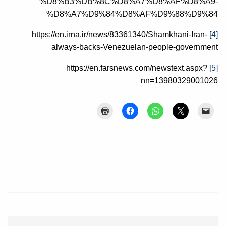
%D8%B3%DB%8C%D8%A7%D8%AF%D8%A9-
%D8%A7%D9%84%D8%AF%D9%88%D9%84
https://en.irna.ir/news/83361340/Shamkhani-Iran-
[4]
always-backs-Venezuelan-people-government
https://en.farsnews.com/newstext.aspx?
[5]
nn=13980329001026