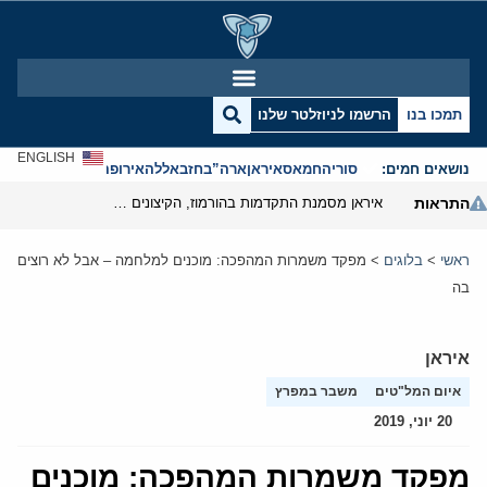
תמכו בנו
הרשמו לניוזלטר שלנו
ENGLISH
נושאים חמים:
סוריה
חמאס
איראן
ארה”ב
חזבאללה
אירופה
אנטישמיות
התראות
איראן מסמנת התקדמות בהורמוז, הקיצונים מנסים לבלום
ראשי
>
בלוגים
>
מפקד משמרות המהפכה: מוכנים למלחמה – אבל לא רוצים
בה
איראן
איום המל"טים
משבר במפרץ
20 יוני, 2019
מפקד משמרות המהפכה: מוכנים