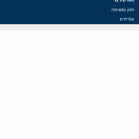
חזון ומשימה
עמיתים
החוקרים
אנשי מפתח
לסטודנטים ומתמחים
מחקר
תימן
תוניסיה
תהליך השלום
רוסיה
קנדה
קטאר
פלסטינים
ערבי ישראל
ערב הסעודית
עיראק