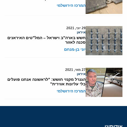
המרכז הירושלמי
29 יוני, 2021
איראן
חשש בארה"ב וישראל – המל"טים האיראנים
סכנה לאזור
יוני בן-מנחם
27 מאי, 2021
איראן
הגנרל מקנזי חושש: "לראשונה אנחנו פועלים
בלי עליונות אווירית"
המרכז הירושלמי
אודותינו