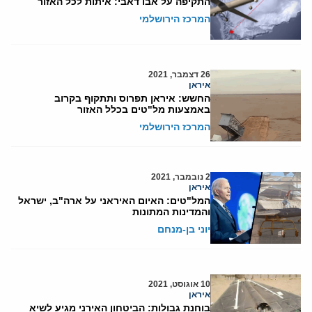
התקיפה על אבו דאבי: איתות לכל האזור
המרכז הירושלמי
26 דצמבר, 2021
איראן
החשש: איראן תפרוס ותתקוף בקרוב
באמצעות מל"טים בכלל האזור
המרכז הירושלמי
2 נובמבר, 2021
איראן
המל"טים: האיום האיראני על ארה"ב, ישראל
והמדינות המתונות
יוני בן-מנחם
10 אוגוסט, 2021
איראן
בוחנת גבולות: הביטחון האירני מגיע לשיא