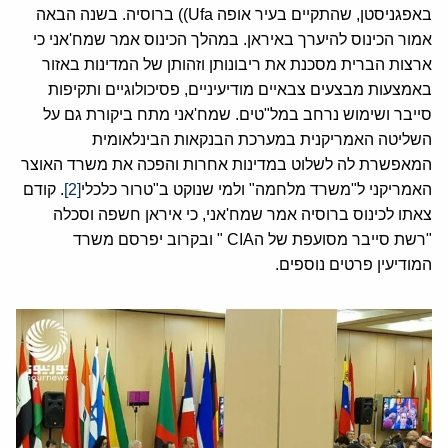
באפגניסטן, שהתקיים בעיר אופה Ufa)) ברוסיה. בשנה הבאה
אמור הכינוס להיערך באיראן. במהלך הכינוס אמר שמח'אני כי
ארצות הברית מסכנת את ריבונותן וזהותן של המדינות באזור
באמצעות מבצעים צבאיים מודיעיניים, פסיכולוגיים ותקיפות
סייבר ושימוש נרחב במל"טים. שמח'אני מתח ביקורת גם על
השליטה האמריקנית במערכת הבנקאות הבינלאומית
המאפשרת לה לשלוט במדינות אחרות והפכה את משרד האוצר
האמריקני ל"משרד מלחמה" ולמי שנוקט ב"טרור כלכלי
[2]
. קודם
צאתו לכינוס ברוסיה אמר שמח'אני, כי איראן חשפה וסכלה
"רשת סייבר מסועפת של הCIA " ובקרוב יפרסם משרד
המודיעין פרטים נוספים.