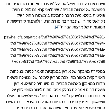
ושבח את העם הוונצואליאני על "עמידתו האיתנה נגד מדיניותה
הפושעת של ארצות הברית". שמח'אני קרא גם להקים חזית
פוליטית בינלאומית רחבה לתמיכה ב"משטרו החוקי" של
ניקולאס מדורו ש"נבחר באופן דמוקרטי" ולהתנגד ל"דרישותיה
המוגזמות של ארצות הברית"
[4]
.
https://he.jcfa.org/article/%d7%90%d7%a8%d7%94%d7%91-
%d7%9e%d7%a0%d7%9e%d7%99%d7%9b%d7%94-
%d7%a6%d7%99%d7%a4%d7%99%d7%95%d7%aa-
%d7%9e%d7%95%d7%a2%d7%99%d7%93%d7%aa-
%d7%91%d7%97%d7%a8%d7%99%d7%99%d7%9f/
במסגרת מאבקה של איראן בסנקציות האמריקניות ובנוכחות
האמריקנית באזור מתייצבת טהראן לימינה של ונצואלה ונשיאה
מדורו במאבקן בארצות הברית ובניסיונותיה להפילו. איראן
פועלת דרום אמריקה כחלק מניסיונותיה ליצור מנופי לחץ על
ארצות הברית ולשחק ב"חצרה האחורית" כפי שלשיטתה פועלת
וושינגטון במפרץ הפרסי ובמדינות הגובלות באיראן. דובר משרד
החוץ האיראני הזהיר במאי השנה את ארצות הברית מפני