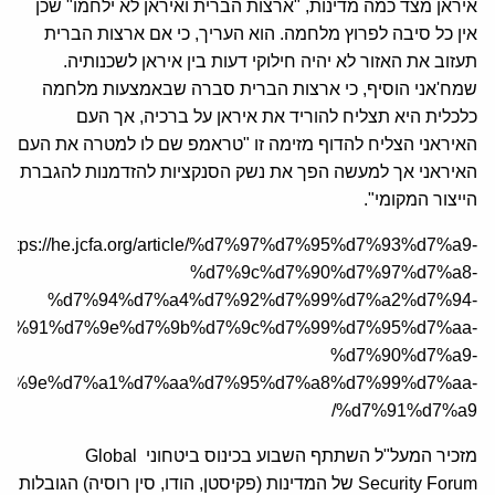
איראן מצד כמה מדינות, "ארצות הברית ואיראן לא ילחמו" שכן
אין כל סיבה לפרוץ מלחמה. הוא העריך, כי אם ארצות הברית
תעזוב את האזור לא יהיה חילוקי דעות בין איראן לשכנותיה.
שמח'אני הוסיף, כי ארצות הברית סברה שבאמצעות מלחמה
כלכלית היא תצליח להוריד את איראן על ברכיה, אך העם
האיראני הצליח להדוף מזימה זו "טראמפ שם לו למטרה את העם
האיראני אך למעשה הפך את נשק הסנקציות להזדמנות להגברת
הייצור המקומי".
https://he.jcfa.org/article/%d7%97%d7%95%d7%93%d7%a9-
%d7%9c%d7%90%d7%97%d7%a8-
%d7%94%d7%a4%d7%92%d7%99%d7%a2%d7%94-
d7%91%d7%9e%d7%9b%d7%9c%d7%99%d7%95%d7%aa-
%d7%90%d7%a9-
d7%9e%d7%a1%d7%aa%d7%95%d7%a8%d7%99%d7%aa-
%d7%91%d7%a9/
מזכיר המעל"ל השתתף השבוע בכינוס ביטחוני Global
Security Forum של המדינות (פקיסטן, הודו, סין רוסיה) הגובלות