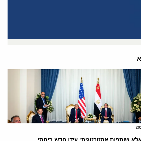
א
אלא שותפות אסטרטגית: עידן חדש ביחסי