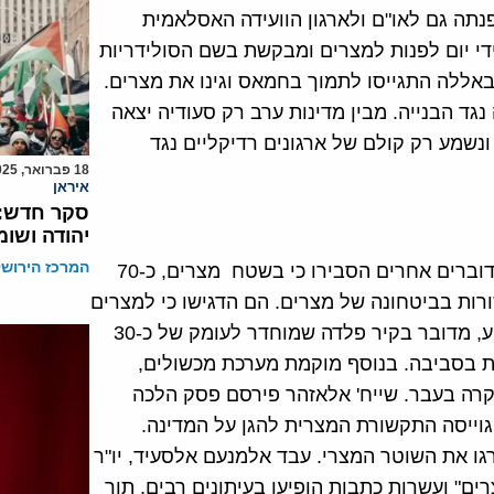
נתה גם לאו"ם ולארגון הוועידה האסלאמית
י יום לפנות למצרים ומבקשת בשם הסולידריות
באללה התגייסו לתמוך בחמאס וגינו את מצרים.
נגד הבנייה. מבין מדינות ערב רק סעודיה יצאה
נשמע רק קולם של ארגונים רדיקליים נגד
18 פברואר, 2025
איראן
יהודה ושומ
המרכז הירושל
לא נרתעה. שר החוץ אחמד אבו אלע'ייט ודוברים אחרים הסבירו כי בשטח מצרים, כ-70
רות בביטחונה של מצרים. הם הדגישו כי למצרים
זכות מלאה לעשות את כל הדרוש לביטחונה. עד כמה שידוע, מדובר בקיר פלדה שמוחדר לעומק של כ-30
ות בסביבה. בנוסף מוקמת מערכת מכשולים,
קרה בעבר. שייח' אלאזהר פירסם פסק הלכה
גוייסה התקשורת המצרית להגן על המדינה.
ו את השוטר המצרי. עבד אלמנעם אלסעיד, יו"ר
" ועשרות כתבות הופיעו בעיתונים רבים, תוך