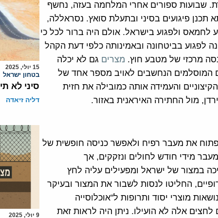
דת. שבועות ספורים אחרי המלחמה בעזה, נחשף
 תכנן פיגועים בסיני ובתעלת סואץ. נסראללה,
ע לחמאס ולפגוע בישראל. אולם היה ברור לכל כי
נה לפגוע בביטחונה ובאמינותה כלפי דעת הקהל
סה מרכזי של מטבע חוץ.
מצרים
גם לא יכלה
15 יולי, 2025
ם המוסלמים הנחשבים לאויב מספר אחד של
בטחון ישראל
סיני לא תי
הקיצוניים והעמידה אותה כמובילה את חזית
רדן, מול החתירה האיראנית באזור.
דליה זיאדה
פתוח את מעבר רפיח ולאפשר כניסה חופשית של
בר מידי חודש לחולים ונזקקים, אך
יכה במצור של ישראל ומפעילים עליה לחץ
ופיים, החליטו לנסות לשבור את המצור ובעיקר
שאות מוצרי יסוד ותרופות ל"אוכלוסייה
לחצים אלה לא הועילו. ניתן היה לראות זאת
9 יולי, 2025