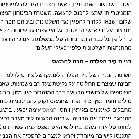
היטב בשבועות האחרונים, כאשר
מצרים
הגבילה למינימו
הומניטריות" שרצו להכנס לרצועה. משטרת הביטחון המצר
שלום" שבאו לקהיר להפגין נגד השלטונות וביניהם חבר הפר
נמרצות על ידי אנשי הביטחון, גלוואי עצמו גורש והוכרז כא
כדי להגן על כבודה ומדיניותה של ממשלתה, אם כי היו גור
מהתנהגות השלטונות כלפי "פעילי השלום".
בניית קיר הפלדה – מכה לחמאס
חשיפת הבנייה של קיר הפלדה לעומקו של ציר פילדלפי הד
הבינה שמצרים החליטה על נקיטת צעד רב משמעות, שאם
השוטפים של תושבי הרצועה דרך המנהרות כגון מזון, תרופ
טילים חומר נפץ וציוד אחר שחמאס זקוק להם לבניית כוח
מחבלים לאימונים באיראן ויחסי
חמאס
עימה יפגעו. בתגוב
ההנהגה גינתה את הבנייה, אירגנה הפגנות ליד מעבר רפיח
למותו של אחד מהם. בחילופי האש נפצעו כמה עשרות פל
התכנסו לישיבה מיוחדת וקראו למצרים להפסיק את הבנייה