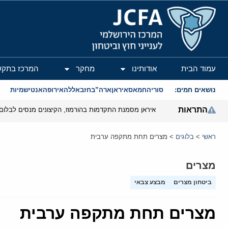
המרכז הירושלמי לענייני חוץ וביטחון
עמוד הבית
אודותינו
מחקר
המרכז בתקש
נושאים חמים:
סוריה
חמאס
איראן
ארה”ב
חזבאללה
אירופה
אנטישמיות
התראות
איראן מסמנת התקדמות בהורמוז, הקיצונים מנסים לבלום
ראשי
>
בלוגים
>
מצרים תחת מתקפה ערבית
מצרים
ביטחון מצרים
מבצע צבאי
מצרים תחת מתקפה ערבית