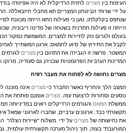
העימות בין
מצרים
לחזית הרדיקלית לא היה אפיזודה בוד
על ידי שרותי הביטחון המצריים תא מחבלי חיזבאללה. התא
שנתפס בקלקלתו, טען כי פעילות התא הייתה מכוונת לסיי
הייתה זו פעילות חתרנית בשטחה של מדינה ריבונית, שכוו
בעולם ולגרום נזק לתיירות למצרים, המשמשת כמקור הכנ
לקבל את התירוץ של סיוע לחמאס, ארגון המשתייך לאחי
המשטר. פרשה זו הגבירה את התהום בין
מצרים
לגורמים 
המדינות הערביות הפרגמטיות שבניהן גם סעודיה, מרוקו וי
מצרים נחושה לא לפתוח את מעבר רפיח
המצב הלך והחריף כאשר התברר כי
מצרים
אינה מוכנה ל
נוסעים וסחורות לרצועת עזה.
מצרים
אומנם פותחת את המע
ממשלת
חמאס
והגורמים הרדיקלים רואים במדיניותה תמ
תקשורתי כבד. ארגונים ערביים, שחברו לארגוני שמאל איר
את נחישותה של
מצרים
על ידי משלוח "שיירות הצלה" הנו
המורעבת" בעזה, תוך ניהול מערכה תקשורתית עולמית. גם 