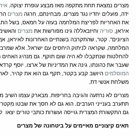
מצרים נמצאת תחת מתקפה מאז מבצע עופרת יצוקה.
איר
ידה, פועלים יחדיו נגד מצרים. מבחינתם, חרגה
מצרים
הרש
את האחריות לפריצת המלחמה בעזה על חמאס, בשל התגרות
איראן,
סוריה
וחיזבאללה גינו מפורשות את
מצרים
והאשימו
המלחמה, שקראה לניתוק היחסים עם ישראל. אלא שמרבית 
להחלטות שנתקבלו לא היה שום תוקף. גם מנהיג האחים 
שעבר את כהונתו, גינה את המדיניות של ארצו. יוסף קרדא
המוסלמים
היושב קבע בקטר, תקף גם הוא את קהיר, לאח
משלחת אנשי דת.
מצרים לא נרתעה והגיבה בחריפות. מבארק עצמו השיב 
תתערב בענייני הערבים. הוא גם לא חסך את שבטו מקטר ו
גם התקשורת המצרית גוייסה ועשרות כותבי טורים יצאו ל
תאים קיצוניים מאיימים על ביטחונה של מצרים