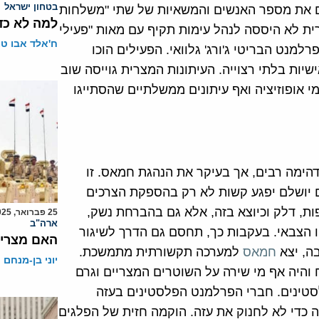
בטחון ישראל
ם את מספר האנשים והמשאיות של שתי "משלחות
למה לא כד
ית לא היססה לנהל עימות תקיף עם מאות "פעילי
ח'אלד אבו ט
למנט הבריטי ג'ורג' גלוואי. הפעילים הוכו
ישיות בלתי רצוייה. העיתונות המצרית גוייסה שוב
מי אופוזיציה ואף עיתונים ממשלתיים שהסתייגו
הימה רבים, אך בעיקר את הנהגת חמאס. זו
 יושלם יפגע קשות לא רק בהספקת הצרכים
ות, דלק וכיוצא בזה, אלא גם בהברחת נשק,
25 פברואר, 2025
ארה"ב
ו הצבאי. בעקבות כך, תחסם גם הדרך לשיגור
האם מצרים
ה, יצא
חמאס
למערכה תקשורתית מתמשכת.
יוני בן-מנחם
 והיה אף מי שירה על השוטרים המצריים וגרם
סטינים. חברי הפרלמנט הפלסטינים בעזה
 כדי לא לחנוק את עזה. הוקמה חזית של הפלגים