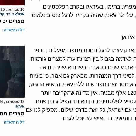
פרץ, בתימן, בעיראק ובקרב הפלסטינים.
10 פברואר, 2025
אסלאם רדיקלי
 עלי לריג'אני, שהיה בקהיר לרגל כנס בינלאומי
מצרים יכו
דליה זיאדה
איראן
בארק עצמו לרגל חנוכת מספר מפעלים ב-כפר
ת לאדמה בגבול בין רצועת עזה למצרים גורמות
י ארבע שנים בטאבה ובשרם א-שייח'. נראה
 לסיני דרך המנהרות. מבארק גם אמר, כי בעיות
הוא מסר זאת מפורשות ללריג'אני. הנשיא הדגיש,
נלחמה עשרות שנים למען הפלסטינים והקריבה 120 אלף מבניה. אין מדינה שהקריבה יותר
ייע לפלסטינים, הן באיחוי הפילוג בין פתח
12 ספטמבר, 2024
איראן
 עם ישראל, כל זאת בדרכי שלום. מספיק לנו עם
מצרים מתב
 ונמשיך בו. איש לא יוכל לגרור
דליה זיאדה