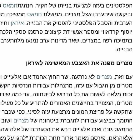
הפלסטינים בעזה למניעת בנייתו של הקיר. הנהגת
חמאס
פ
וביקשה שיתערבו אצל מצרים. ממשלת
חמאס
ממשיכה מיד
הערבית והסבל הפלסטיני להפסיק את הבנייה.
איראן
וחיז
יוסוף קרדאווי ומספר אנשי דת קיצונים פרסמו פסקי הלכה 
בתמיכה רפה במצרים. שאר מדינות ערב נמנעו מלהתערב ו
הבנייה.
מצרים מפנה את האצבע המאשימה לאיראן
עם זאת,
מצרים
מטרים מן הגבול עם עזה, מתנהלות עבודות הנדסיות הקשו
מטרים, המצוייד בחיישנים האמורים להתריע על כל פעיל
שתקשה על פריצת המונים מרצועת עזה לסיני, כפי שכבר 
התומך בביצוע עבודות להגברת ביטחונה של
מצרים
ושוב 
החמאס גונה ואבו אלע'ייט דרש את הסגרתם של אלה שהרג
אלאהראם, פירסם מאמר ארוך תחת הכותרת "להגן על מצרים