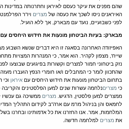
שהם מפנים את עיקר כעסם לאיראן וחתרנותה במדינות המ
האיראנים ניסו לשכך את כעסה של
מצרים
ויו"ר הפרלמנט,
לפני כשבועיים, נועד עם מבארק, אך ללא הועיל.
מבארק: בעיות הביטחון מונעות את חידוש היחסים עם 
האפיזודה האחרונה בסאגה זו היא דברים שנשא השבוע מ
שייח', מצפון לקהיר. הוא אמר, כי המנהרות המצויות מתח
נזק ביטחוני חמור למצרים וקשורות בפיגועים שבוצעו לפנ
שהתכוון לומר כי המחבלים ו/או חומרי הנפץ הועברו מעזה
בתחום הביטחון מונעות את חידוש היחסים עם
איראן
וכי 
כי
מצרים
ממצרים למען פלסטין, הדגיש.
מצרים
ממשיכה גם עכשיו לס
לחמאס והן בניהול מו"מ עם ארה"ב לקידום התהליך המדיני
המלחמות, אמר. אנו החזרנו את כל אדמותינו ובחרנו בשלום
את
מצרים
למלחמה חדשה.