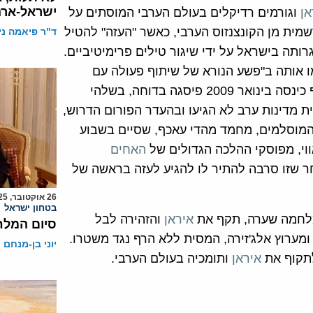
ישראל-אר
אן
וגורמים רדיקלים בעולם הערבי המוסתים על
מית מן הקונצנזוס הערבי, כאשר "העזה" להטיל
ד"ר פיאמה ני
ה בישראל על ידי שיגור טילים פרימיטיביים.
 אותה ב"פשע הנורא של שיתוף פעולה עם
הציונים". קטר, שהתקרבה בשנתיים האחרונות לאיראן, אף כינסה בינואר 2009 פיסגה בדוחה, בשלהי
מדינות ערב לא הגיעו ובהעדר הפורום הדרוש,
המוסלמים, מחמד מהדי עאכף, שסיים בשבוע
ווי, מפוסקי ההלכה הגדולים של
האחים
ר שזו סרבה להתיר לו להגיע לעזה בראשה של
26 אוקטובר, 2025
בטחון ישראל
מלחמה שערה, תקף את
איראן
והזהירה לבל
סיום המלח
מערוץ אלג'זירה, המסית ללא הרף נגד משטרו.
יוני בן-מנחם
תקוף את
איראן
ותומכיה בעולם הערבי.