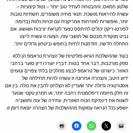
שלטון חמאס, וההבטחה לעתיד טוב יותר – נטול קיצוניות –
עשויה להיראות מושכת. תנאי מחיה משופרים, תשתיות טובות
יותר, ואפשרות לאזרחות אמריקנית עם זכויות נלוות (בדומה
לפורטו-ריקו) יכולים להיתפס כצעד לקראת יציבות ושגשוג. אם
נביט מנקודת מבטם של תושבי עזה, הצעה זו עשויה לייצג
התחלה חדשה, הזדמנות לחיות בחופש וביטחון גדולים יותר.
בעוד שההשלכות הגיאו-פוליטיות של הצהרת טראמפ הן ללא
ספק מורכבות, דבר אחד בטוח: דבריו יעוררו דיון סוער ברחבי
האזור. כישרונו של טראמפ לבצע מהלכים בלתי צפויים ונועזים
ידוע היטב, והצהרה אחרונה זו עשויה להיות תחילתה של
אסטרטגיה גדולה יותר שעדיין לא הצלחנו להבין את כולה. בין אם
זה חלק מיוזמה דיפלומטית רחבה יותר, או תמרון טקטי שנועד
לשנות את דינמיקת הכוח האזורית, עתידה של עזה ותושביה
יושפע ככל הנראה עמוקות מההשלכות של הצהרה יוצאת דופן זו.