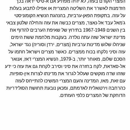
המצרי הקודם בעזה, לא יהיה מפתיע אם א-סיסי יראה בכך
הזדמנות לאשרר את השליטה המצרית או אפילו לתבוע בעלות
על עזה. בתקופת הפאן-ערביות, בהנהגת הנשיא הקומוניסטי
ג'מאל עבד אל-נאצר, מצרים כבשה את עזה והחילה שלטון צבאי
בין השנים 1967-1949 בתירוץ של שאיפת הערבים להדוף את
מדינת ישראל שזה עתה נולדה. בעקבות מלחמת ששת הימים
שניהלו שלוש מדינות ערביות (מצרים, ירדן וסוריה) נגד ישראל,
עזה וסיני נלקחו בכוח ממצרים. כאשר מצרים וישראל חתמו על
הסכם שלום, מאוחר יותר, ב-1979, הנשיא המצרי דאז, אנואר
אל-סאדאת, לקח בחזרה את סיני וסירב לקחת גם את עזה כי ידע
שזהו שדה מוקשים שעלול לגרור את מדינתו לצרות אין-סופיות.
עם זאת, מאז, המדינה והעם המצרי המשיכו להתייחס לעזה
כהרחבה וירטואלית לאדמתם, ומכאן נובעת תחושת הסולידריות
הדוחקת של המצרים כלפי העזתים.