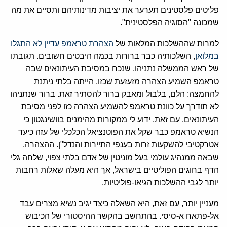
פליטים פלסטינים תערער את יציבות מדינותיהם ותסיים את מה
שמכונה "הסוגיה הפלסטינית".
למרות שההשלכות המלאות של
הצהרת טראמפ עדיין לא התגלו
במלואן
, השלכותיה כבר ברורות בכמה היבטים חשובים. תגובתו
של ראש הממשלה נתניהו, שנכח במסיבת העיתונאים שבה
טראמפ השמיע הצהרה מזעזעת שכזו, הייתה בלתי ניתנת
להחמצה: הלם, בלבול ומאבק ברור להסתיר זאת. ברור שנתניהו
לא תודרך על כוונת טראמפ להשמיע הצהרה כזו לפני מסיבת
העיתונאים. עם זאת, ידוע לי ממקורות מהימנים בוושינגטון כי
הנשיא טראמפ כבר שקל את הפוטנציאל הכלכלי של עזה כיעד
אטרקטיבי להשקעות זרות בענפי התיירות והנדל"ן. ההצהרה,
שבאה ממנהיג עולמי בעל מוניטין של אדם בלתי צפוי, שלחה גלי
הדף בחוגים הפוליטיים בישראל, אך היא מעלה שאלות רחבות
יותר לגבי ההשלכות הגיאו-פוליטיות.
מעניין יותר, עם זאת, היא השאלה כיצד יגיב נשיא מצרים עבד
אל-פתאח א-סיסי. בהתחשב בהקשר ההיסטורי של הכיבוש