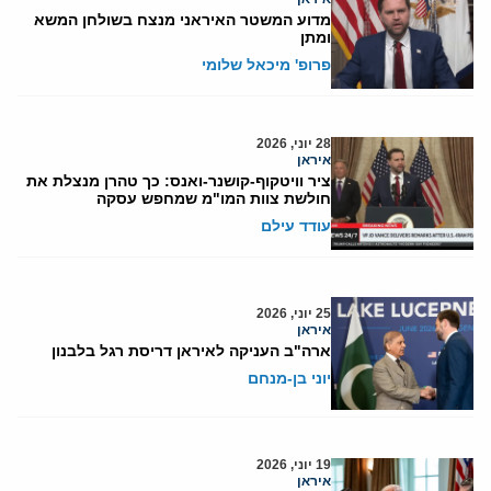
מדוע המשטר האיראני מנצח בשולחן המשא
ומתן
פרופ' מיכאל שלומי
28 יוני, 2026
איראן
ציר וויטקוף-קושנר-ואנס: כך טהרן מנצלת את
חולשת צוות המו"מ שמחפש עסקה
עודד עילם
25 יוני, 2026
איראן
ארה"ב העניקה לאיראן דריסת רגל בלבנון
יוני בן-מנחם
19 יוני, 2026
איראן