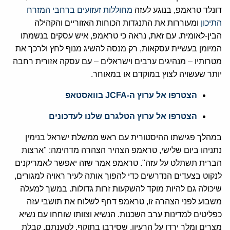
דונלד טראמפ, בנוגע לעזה
מחוללות זעזועים ברחבי המזרח
התיכון
ומעוררות את התנגדות הכוחות האזוריים והקהילה
הבין-לאומית. עם זאת, נראה כי טראמפ, איש עסקים בנשמתו
המיומן בעשיית עסקאות, רק מנסה להשיג מנוף לחץ ולרכך את
מטרותיו – מנהיגים ערבים וישראלים – עם עסקה אזורית רחבה
יותר שעשויה לצוץ במוקדם או במאוחר.
הצטרפו אל ערוץ ה-JCFA בוואסטאפ
הצטרפו אל ערוץ הטלגרם שלנו לעדכונים
במהלך פגישתו ההיסטורית עם ראש ממשלת ישראל בנימין
נתניהו ביום שלישי, טראמפ הצהיר הצהרה מדהימה: "ארצות
הברית תשתלט על עזה". טראמפ אמר שזה יאפשר לאמריקנים
לנקוט בצעדים הנדרשים כדי להפוך אותה לעיר ראויה למגורים,
שיכולה גם להיות מוקד להשקעות זרות גדולות. במשך למעלה
משבוע לפני הצהרה זו, טראמפ דחף לשלוח את תושבי עזה
כפליטים למדינות ערב השכנות. הנשיא וצוותו שוחחו עם נשיא
מצרים ומלך ירדן על הרעיון, שסירבו בתוקף. לטענתם, קבלת