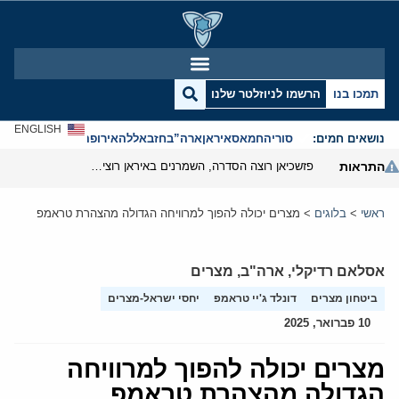
תמכו בנו
הרשמו לניוזלטר שלנו
ENGLISH
נושאים חמים:
סוריה
חמאס
איראן
ארה”ב
חזבאללה
אירופה
אנטישמיות
התראות
פזשכיאן רוצה הסדרה, השמרנים באיראן רוצים מנוף לחץ בהורמוז
ראשי
>
בלוגים
>
מצרים יכולה להפוך למרוויחה הגדולה מהצהרת טראמפ
אסלאם רדיקלי
,
ארה"ב
,
מצרים
ביטחון מצרים
דונלד ג'יי טראמפ
יחסי ישראל-מצרים
10 פברואר, 2025
מצרים יכולה להפוך למרוויחה
הגדולה מהצהרת טראמפ