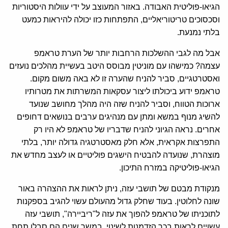
הגיאו-פוליטית האבודה. באזור המעוצב על ידי עוולות היסטוריות
וסכסוכים טריטוריאליים, התפתחות כזו יכולה להיראות כמעט
בלתי נמנעת.
אבל מה לגבי ההשלכות הרחבות יותר של הערת טראמפ
עצמה? כמישהו עם מוניטין מבוסס היטב בעשיית מהלכים נועזים
ואסטרטגיים, סביר להניח שהערה זו לא באה משום מקום.
טראמפ ידוע ביכולתו ליצור עסקאות המשרתות את מטרותיו
ארוכות הטווח, וסביר להניח שזה היה מהלך מחושב שנועד
להשיג מנוף במשא ומתן עם מנהיגים ערבים בנושאים דחופים
אחרים. נראה הגיוני להניח שדבריו של טראמפ לא היו רק
התפרצות אקראית, אלא חלק מאסטרטגיה גדולה יותר, בלתי
מוצהרת, שנועדה להבטיח הישגים פוליטיים או לעצב מחדש את
הגיאו-פוליטיקה במזרח התיכון.
מנקודת מבטם של תושבי עזה, ניתן לראות את ההצהרה באור
שונה לחלוטין. בעוד שחלק גדול מהעולם עשוי להגיב בספקנות
לתוכניתו של טראמפ להפוך את עזה ל"ריביירה", תושבי עזה
עשויים לראות בכך הזדמנות לשינוי. במשך שנים הם סבלו תחת