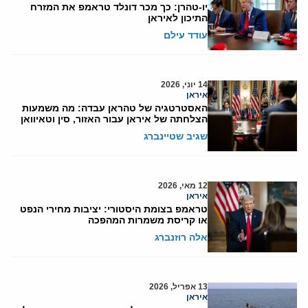
יו-טהרן: כך מכר דונלד טראמפ את המזרח
התיכון לאיראן
עודד עילם
14 יוני, 2026
איראן
האסטרטגיה של טהראן עבדה: מה משמעות
הצלחתה של איראן עבור האזור, סין וטאיוואן
שגיב שטיינברג
12 מאי, 2026
איראן
טראמפ בצומת היסטורי: יציבות מחירי הנפט
או קריסת משמרות המהפכה
אלה רוזנברג
13 אפריל, 2026
איראן