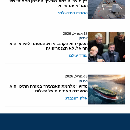
בין מיצרי הורמוז לגרעין: המבחן האמיתי של
המו״מ עם אירא
המרכז הירושלמי
13 אפריל, 2026
איראן
הכסף הוא הקרב: מדוע המפתח לאיראן הוא
הריאל, לא הצנטריפוגה
עודד עילם
8 אפריל, 2026
איראן
מדוע "מלחמת האנרגיה" במזרח התיכון היא
המערכה האמיתית על השלום
אלה רוזנברג