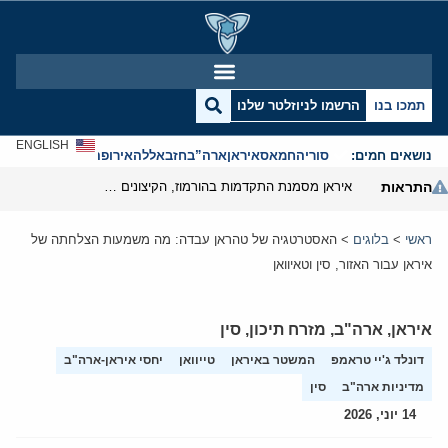
תמכו בנו
הרשמו לניוזלטר שלנו
ENGLISH
נושאים חמים:
סוריה
חמאס
איראן
ארה”ב
חזבאללה
אירופה
אנטישמיות
התראות
איראן מסמנת התקדמות בהורמוז, הקיצונים מנסים לבלום
ראשי
>
בלוגים
>
האסטרטגיה של טהראן עבדה: מה משמעות הצלחתה של
איראן עבור האזור, סין וטאיוואן
איראן
,
ארה"ב
,
מזרח תיכון
,
סין
דונלד ג'יי טראמפ
המשטר באיראן
טייוואן
יחסי איראן-ארה"ב
מדיניות ארה"ב
סין
14 יוני, 2026