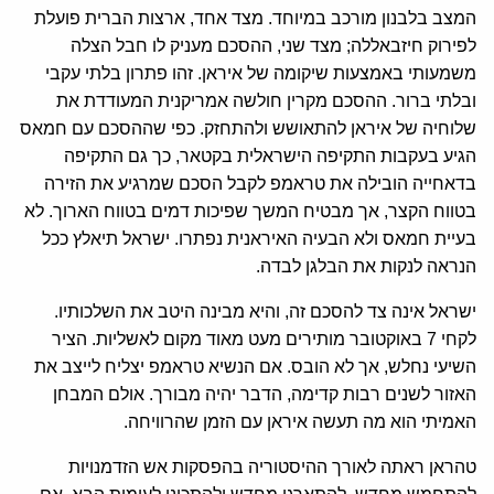
המצב בלבנון מורכב במיוחד. מצד אחד, ארצות הברית פועלת
לפירוק חיזבאללה; מצד שני, ההסכם מעניק לו חבל הצלה
משמעותי באמצעות שיקומה של איראן. זהו פתרון בלתי עקבי
ובלתי ברור. ההסכם מקרין חולשה אמריקנית המעודדת את
שלוחיה של איראן להתאושש ולהתחזק. כפי שההסכם עם חמאס
הגיע בעקבות התקיפה הישראלית בקטאר, כך גם התקיפה
בדאחייה הובילה את טראמפ לקבל הסכם שמרגיע את הזירה
בטווח הקצר, אך מבטיח המשך שפיכות דמים בטווח הארוך. לא
בעיית חמאס ולא הבעיה האיראנית נפתרו. ישראל תיאלץ ככל
הנראה לנקות את הבלגן לבדה.
ישראל אינה צד להסכם זה, והיא מבינה היטב את השלכותיו.
לקחי 7 באוקטובר מותירים מעט מאוד מקום לאשליות. הציר
השיעי נחלש, אך לא הובס. אם הנשיא טראמפ יצליח לייצב את
האזור לשנים רבות קדימה, הדבר יהיה מבורך. אולם המבחן
האמיתי הוא מה תעשה איראן עם הזמן שהרוויחה.
טהראן ראתה לאורך ההיסטוריה בהפסקות אש הזדמנויות