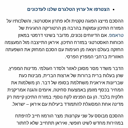
הצטרפו אל ערוץ הטלגרם שלנו לעדכונים
ההסכם מייצג הפוגה טקטית ולא פתרון אסטרטגי, והשלכותיו על
המזרח התיכון עמוקות בהרבה מן הרטוריקה החגיגית של
טראמפ
. אם הדיווחים נכונים, מדובר בשינוי דרמטי במאזן
הכוחות האסטרטגי במזרח התיכון. איראן התייצבה מול המעצמה
החזקה בעולם ויצאה מן העימות עם הסכם המחזק את השפעתה
האזורית ברחבי המפרץ הפרסי.
הדבר משדר מסר מסוכן לאזור ולסדר העולמי. מדינות המפרץ,
שהן בעלות ברית ברורות של ארצות הברית, מבינות כעת
שבריונות איראנית משתלמת בסופו של דבר. הן משלמות את
המחיר בכסף מזומן באמצעות סחיטה, איומים והגנה אמריקנית
חלקית בלבד. הן גם הפנימו לקח נוסף: במזרח התיכון קיימת רק
מדינה אחת המסוגלת להתמודד ביעילות עם איראן – ישראל.
ההסכם מבוסס על שני עקרונות: מצר הורמוז חייב להיפתח
במהירות מחדש לשיט חופשי, ואיראן תתחייב שלא לחתור