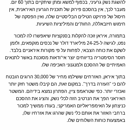
להשגת נשק גרעיני, בכפוף למשא ומתן שיתקיים בתוך 60 יום.
מעבר לכך, אין בהסכם פירוק של תוכנית הגרעין האיראנית, אין
חיסול של פרויקט הטילים הבליסטיים שלה, ואין הפסקה של
חימוש חיזבאללה, החות'ים והמיליציות השיעיות.
בתמורה, איראן זוכה להקלות בסנקציות שיאפשרו לה למכור
נפט, לגישה ל-24-25 מיליארד דולר של נכסים מוקפאים, ולזמן
לשקם את כוחה הצבאי, לפחות על פי מקורות איראניים בלבד.
חוסר הסימטריה בדיווחים יוצר אי־ודאות מסוכנת באשר לתנאים
האמיתיים של ההסכם ולמנגנוני האכיפה שלו.
בתוך איראן, האזרחים ששילמו מחיר של 30,000 הרוגים הובטח
להם כי "העזרה בדרך". במקום זאת, הם קיבלו משטר חזק יותר
ואכזרי יותר. כפי שטראמפ ציין, הפתרון נמצא בידיהם. המשטר
האיראני הפך את הנרטיב הזה לכלי נשק, והציג את ההסכם
כניצחון על האימפריאליזם האמריקני, בעודו ממשיך למכור
ברחבי האזור את אותם כלי נשק שהרגו את אזרחיו שלו,
באמצעות כוחות השלוחים שלו.