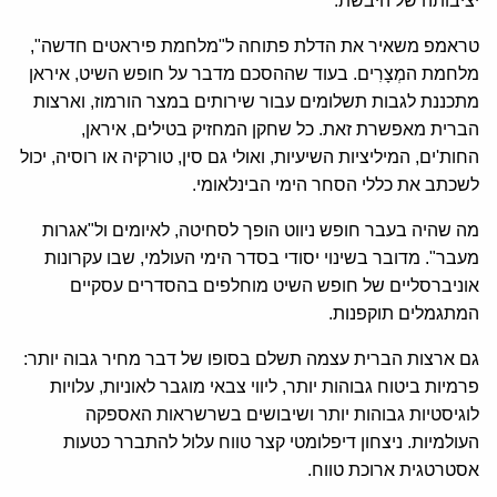
יציבותה של היבשת.
טראמפ משאיר את הדלת פתוחה ל"מלחמת פיראטים חדשה",
מלחמת המְצָרִים. בעוד שההסכם מדבר על חופש השיט, איראן
מתכננת לגבות תשלומים עבור שירותים במצר הורמוז, וארצות
הברית מאפשרת זאת. כל שחקן המחזיק בטילים, איראן,
החות'ים, המיליציות השיעיות, ואולי גם סין, טורקיה או רוסיה, יכול
לשכתב את כללי הסחר הימי הבינלאומי.
מה שהיה בעבר חופש ניווט הופך לסחיטה, לאיומים ול"אגרות
מעבר". מדובר בשינוי יסודי בסדר הימי העולמי, שבו עקרונות
אוניברסליים של חופש השיט מוחלפים בהסדרים עסקיים
המתגמלים תוקפנות.
גם ארצות הברית עצמה תשלם בסופו של דבר מחיר גבוה יותר:
פרמיות ביטוח גבוהות יותר, ליווי צבאי מוגבר לאוניות, עלויות
לוגיסטיות גבוהות יותר ושיבושים בשרשראות האספקה
העולמיות. ניצחון דיפלומטי קצר טווח עלול להתברר כטעות
אסטרטגית ארוכת טווח.