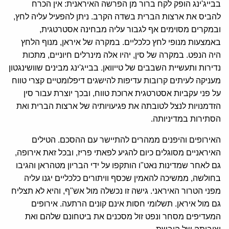
בבייג'ינג הופק לקח ברור מן הפרשה האיראנית: אין הכרח
להביס את ארצות הברית בשדה הקרב. ניתן להפעיל עליה לחץ,
ובמקרים מסוימים אף לגבור עליה מבחינה אסטרטגית,
באמצעות מנופי לחץ כלכליים. במקרה של איראן, מנוף הלחץ
היה הנפט. במקרה של סין, יהיו אלה מינרלים חיוניים, מתכות
נדירות ותעשיית השבבים של טייוואן. בבייג'ינג מבינים שוושינגטון
מעניקה לעיתים קרובות עדיפות להישגים דיפלומטיים קצרי טווח
על פני עקביות אסטרטגית ארוכת טווח, ובכך יוצרת עבור סין
הזדמנויות לנצל לטובתה את פגיעויותיה של ארצות הברית ואת
הסתירות במדיניותה.
האירופים והיפנים ממהרים להתיישר עם ההסכם. הטילים
האיראניים מסוגלים כיום להגיע לפאתי פריז, ובכל זאת אירופה,
גם לאחר שמדינות נאט"ו הותקפו על ידי הבריון מטהראן והגיבו
בחולשה, ממשיכה להאמין שכסף וויתורים כלכליים יגנו עליה
מפני הטרור האיראני. גישה זו נכשלה מול אש"ף, והיא לא תצליח
גם מול איראן. תשלומי חסות אינם קונים הרתעה. אירופים
המעדיפים מסחר ונפט זול מסכנים את ביטחונם שלהם ואת