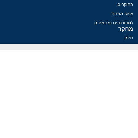
החוקרים
אנשי מפתח
לסטודנטים ומתמחים
מחקר
תימן
תוניסיה
תהליך השלום
רוסיה
קנדה
קטאר
פלסטינים
ערבי ישראל
ערב הסעודית
עיראק
פרסומים אחרונים
איראן מסמנת התקדמות בהורמוז, הקיצונים מנסים לבלום
קמפיזם: איך דוקטרינה קומוניסטית עיצבה את היחס לישראל במערב