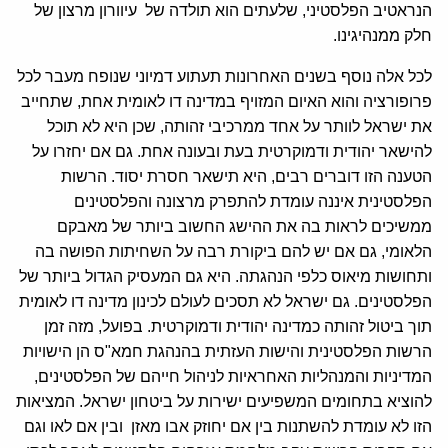
הנראטיב הפלסטיני, שלעתים הוא תולדה של עיוורון מרצון של
חלק ממנהיגינו.
לכל אלה נוסף בשנים האחרונות תעתוע דמיוני שנופח מעבר לכל
פרופורציה והוא האיום המזויף במדינה דו לאומית אחת, שתחייב
את ישראל לוותר על אחד ממרכיבי זהותה, שכן היא לא תוכל
להישאר יהודית ודמוקרטית בעת ובעונה אחת. גם אם יחזרו על
הטענה הזו דוברים רבים, היא תישאר חסרת יסוד. הרשות
הפלסטינית איננה עומדת להתפרק מרצונה והפלסטינים
ממשיכים לראות בה את ההישג החשוב ביותר של מאבקם
הלאומי, גם אם יש להם ביקורת רבה על השחיתות הפושה בה
ותחושות מיאוס כלפי הנהגתה. היא גם המעסיק הגדול ביותר של
הפלסטינים. גם ישראל לא תסכים לעולם לכינון מדינה דו לאומית
תוך ביטול זהותה כמדינה יהודית ודמוקרטית. בפועל, מזה זמן
הרשות הפלסטינית והישות העזתית בהנהגת חמא"ס הן הישויות
המדיניות והמנהליות האחראיות לניהול חייהם של הפלסטינים,
להוציא בתחומים המשפיעים ישירות על ביטחון ישראל. המציאות
הזו לא עומדת להשתנות בין אם יחוזק אבו מאזן ובין אם לאו וגם