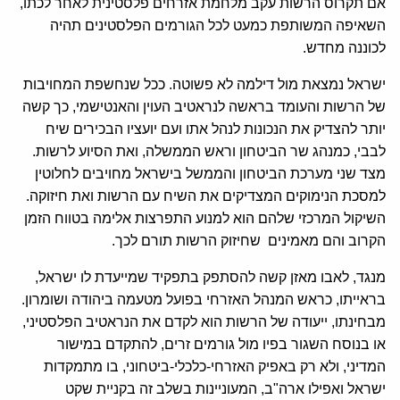
אם תקרוס הרשות עקב מלחמת אזרחים פלסטינית לאחר לכתו,
השאיפה המשותפת כמעט לכל הגורמים הפלסטינים תהיה
לכוננה מחדש.
ישראל נמצאת מול דילמה לא פשוטה. ככל שנחשפת המחויבות
של הרשות והעומד בראשה לנראטיב העוין והאנטישמי, כך קשה
יותר להצדיק את הנכונות לנהל אתו ועם יועציו הבכירים שיח
לבבי, כמנהג שר הביטחון וראש הממשלה, ואת הסיוע לרשות.
מצד שני מערכת הביטחון והממשל בישראל מחויבים לחלוטין
למסכת הנימוקים המצדיקים את השיח עם הרשות ואת חיזוקה.
השיקול המרכזי שלהם הוא למנוע התפרצות אלימה בטווח הזמן
הקרוב והם מאמינים שחיזוק הרשות תורם לכך.
מנגד, לאבו מאזן קשה להסתפק בתפקיד שמייעדת לו ישראל,
בראייתו, כראש המנהל האזרחי בפועל מטעמה ביהודה ושומרון.
מבחינתו, ייעודה של הרשות הוא לקדם את הנראטיב הפלסטיני,
או בנוסח השגור בפיו מול גורמים זרים, להתקדם במישור
המדיני, ולא רק באפיק האזרחי-כלכלי-ביטחוני, בו מתמקדות
ישראל ואפילו ארה"ב, המעוניינות בשלב זה בקניית שקט