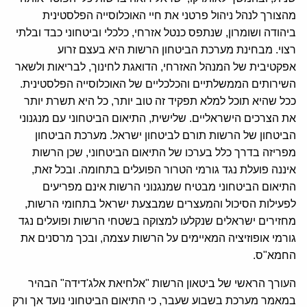
מהצורך לנהל ניהול פרטני את חיי האוכלוסייה הפלסטינית
ביהודה ושומרון, שנתפס כנטל אזרחי, כלכלי וביטחוני כבד ובלתי
רצוי. מבחינת מערכת הביטחון הרשות היא בעצם זרוע
אפקטיבית של המנהל האזרחי, הדואגת לחינוך, לבריאות ולשאר
השירותים הממשלתיים והכלכליים של האוכלוסייה הפלסטינית.
ככל שהיא תוכל למלא תפקיד זה טוב יותר, כל היא תשרת יותר
את הצרכים הישראליים. שלישית, התיאום הביטחוני עם מנגנוני
הביטחון של הרשות תורם לביטחון ישראל. מערכת הביטחון
מפריזה בדרך כלל בערכו של התיאום הביטחוני, שכן הרשות
איננה פועלת נגד גורמי הטרור הפועלים בתחומה. ובכל זאת,
התיאום הביטחוני מבטיח שמנגנוני הרשות אינם מפריעים
לפעילות הסיכול והמעצרים שמבצעת ישראל בתחומי הרשות,
מחזירים ישראלים שנקלעו למצוקה בשטחי הרשות ופועלים נגד
גורמי אופוזיציה המאיימים על הרשות עצמה, ובכך מרסנים את
החמא"ס.
העורך הראשי של ביטאון הרשות "אלחיאת אלג'דידה" הבהיר
במאמר מערכת בשבוע שעבר, כי התיאום הביטחוני נועד אך ורק