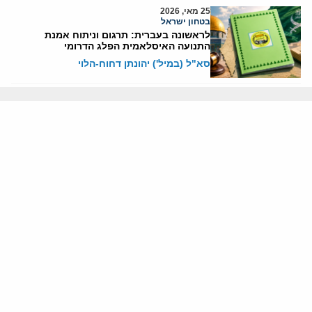
25 מאי, 2026
בטחון ישראל
לראשונה בעברית: תרגום וניתוח אמנת
התנועה האיסלאמית הפלג הדרומי
סא"ל (במיל') יהונתן דחוח-הלוי
25 מאי, 2026
בטחון ישראל
כך משתמשת הרשות הפלסטינית בכספי
תרומות זרים לתגמל מחבלים
סא"ל (במיל') עו"ד מוריס הירש
24 מאי, 2026
הרשות הפלסטינית
מאחורי ועידת פת"ח: הקרב הפנימי שהרחיק
את התנועה מהציבור הפלסטיני
יוני בן-מנחם