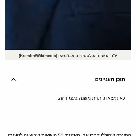
יו"ר הרשות הפלסטינית, אבו־מאזן (Kremlin/Wikimedia)
תוכן העניינים
לא נמצאו כותרת משנה בעמוד זה.
הסערה שחוללו דברי אבו מאזן על 50 השואות שביצעה לטענתו