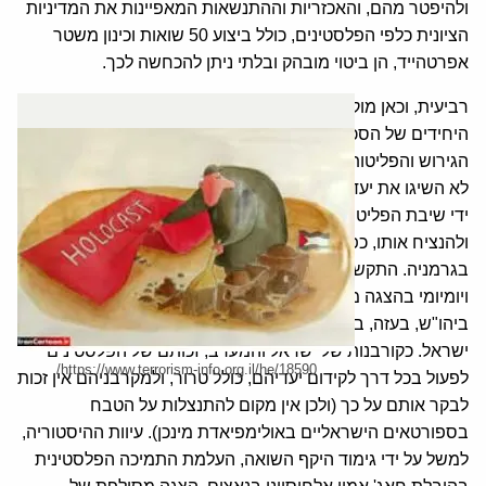
ולהיפטר מהם, והאכזריות וההתנשאות המאפיינות את המדיניות
הציונית כלפי הפלסטינים, כולל ביצוע 50 שואות וכינון משטר
אפרטהייד, הן ביטוי מובהק ובלתי ניתן להכחשה לכך.
רביעית, וכאן מוקד הדיון הנוכחי, הפלסטינים הם הקורבנות
היחידים של הסכסוך הישראלי פלסטיני, כמי שסובלים את
הגירוש והפליטות ואת שלל הצעדים הישראליים נגדם, וכל עוד
לא השיגו את יעדיהם, וביטלו את העוול שנעשה להם, למשל על
ידי שיבת הפליטים, עליהם לחרות בתודעה העולמית את סבלם
ולהנציח אותו, כפי שעשה אבו מאזן במסיבת העיתונאים
בגרמניה. התקשורת הפלסטינית עוסקת באופן אינטנסיבי
ויומיומי בהצגה מעוותת של ההתעמרות הישראלית בפלסטינים
ביהו"ש, בעזה, בבתי הכלא, במחנות הפליטים ואפילו כלפי ערביי
ישראל. כקורבנות של ישראל והמערב, זכותם של הפלסטינים
https://www.terrorism-info.org.il/he/18590/
לפעול בכל דרך לקידום יעדיהם, כולל טרור, ולמקרבניהם אין זכות
לבקר אותם על כך (ולכן אין מקום להתנצלות על הטבח
בספורטאים הישראליים באולימפיאדת מינכן). עיוות ההיסטוריה,
למשל על ידי גימוד היקף השואה, העלמת התמיכה הפלסטינית