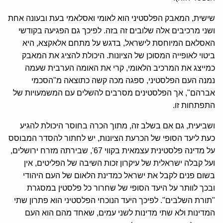
שישית, המאבק הפלסטיני הוא לאומי ואסלאמי בעת ובעונה אחת
ושני מרכיבים אלה שלובים זה בזה. לפיכך גם הפגיעה בקודשי
האסלאם המיוחסת לישראל, בדגש על מתחם אלאקצא, היא
ביטוי לאופייה המסוכן של הציונות. היכולת להציג את המאבק
כמייצג את המרכיב הלאומי, קרי את האומה הערבית שעמה
נמנה העם הפלסטיני, ספגה מכה קשה כתוצאה מ"הסכמי
אברהם", אך הפלסטינים מסרבים להשלים עם המשמעויות של
התפתחות זו.
ושביעית, גם אם בשלב זה, מתוך הכרה בחוסר היכולת להגיע
כעת ליעד הסופי של הכרעת הציונות, יש לחתור להסדר המבוסס
על מדינה פלסטינית עצמאית בקווי 67', שבירתה מזרח ירושלים,
ועל קבלה ישראלית של עיקרון זכות השיבה של הפליטים, אין
בשום פנים לקבל את ישראל כמדינת הלאום של העם היהודי
ובכך לוותר על היעד הסופי של שחרור כל פלסטין במסגרת
"תורת השלבים". לפיכך היעד הנוכחי הפלסטיני הוא פתרון שתי
המדינות ולא שתי מדינות לשני עמים, שאחד מהם הוא העם