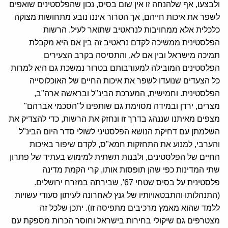
ולבצעו, אף שלהנחה זו אין שום בסיס, נכון שהפלסטינים שואפים
לשפר את איכות חייהם, אך הטרור איננו נובע מתחושות מצוקה
כלכלית אלא ממחויבות לנראטיב שתואר לעיל. הרשות
הפלסטינית ממשיכה לקדם נראטיב זה בין אם היא מקבלת
תמיכה מישראל ובין אם לא, והתסיסה בקרב הצעירים
הפלסטינים המובילה למעורבותם בטרור נמשכת גם היא למרות
כל הצעדים שנועדו לשפר את איכות החיים של האוכלוסייה
הפלסטינית. וחמישית, המערכת הבינ"ל ובראשה ארה"ב,
מצרים, ירדן ובמידה מסוימת גם שותפינו ל"הסכמי אברהם"
מצפים מאיתנו שננהג בדרך זו ונחזק את הרשות, כדי להצדיק את
השלמתן עם דחיקת הנושא הפלסטיני לשולי סדר היום הבינ"ל
והערבי, למנוע את התחזקות חמא"ס, לקדם שיפור באיכות
החיים של הפלסטינים, ולבנות תשתית למימוש בעתיד של פתרון
שתי המדינות כפי שהן תופסות אותו, קרי הקמת מדינה
פלסטינית על בסיס שטחי 67', שבירתה במזרח ירושלים.
(התנהלותו והתבטאויותיו של גנץ לאחרונה לעיתון סעודי עשויות
ללמד שהוא מאמץ מרכיבים מתפיסה זו). יתכן שלכל זה
מצטרפים גם שיקולי בחירות בישראל וחוסר הכרות מספקת עם