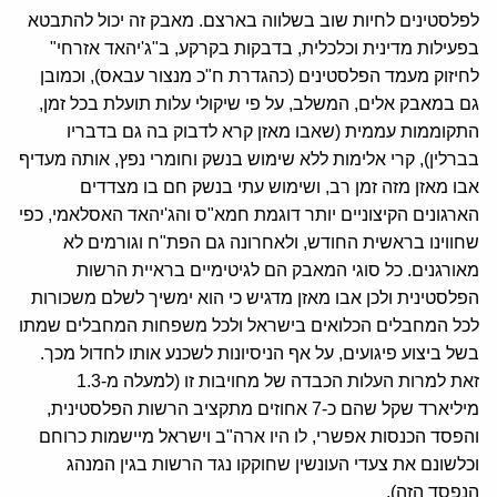
לפלסטינים לחיות שוב בשלווה בארצם. מאבק זה יכול להתבטא
בפעילות מדינית וכלכלית, בדבקות בקרקע, ב"ג'יהאד אזרחי"
לחיזוק מעמד הפלסטינים (כהגדרת ח"כ מנצור עבאס), וכמובן
גם במאבק אלים, המשלב, על פי שיקולי עלות תועלת בכל זמן,
התקוממות עממית (שאבו מאזן קרא לדבוק בה גם בדבריו
בברלין), קרי אלימות ללא שימוש בנשק וחומרי נפץ, אותה מעדיף
אבו מאזן מזה זמן רב, ושימוש עתי בנשק חם בו מצדדים
הארגונים הקיצוניים יותר דוגמת חמא"ס והג'יהאד האסלאמי, כפי
שחווינו בראשית החודש, ולאחרונה גם הפת"ח וגורמים לא
מאורגנים. כל סוגי המאבק הם לגיטימיים בראיית הרשות
הפלסטינית ולכן אבו מאזן מדגיש כי הוא ימשיך לשלם משכורות
לכל המחבלים הכלואים בישראל ולכל משפחות המחבלים שמתו
בשל ביצוע פיגועים, על אף הניסיונות לשכנע אותו לחדול מכך.
זאת למרות העלות הכבדה של מחויבות זו (למעלה מ-1.3
מיליארד שקל שהם כ-7 אחוזים מתקציב הרשות הפלסטינית,
והפסד הכנסות אפשרי, לו היו ארה"ב וישראל מיישמות כרוחם
וכלשונם את צעדי העונשין שחוקקו נגד הרשות בגין המנהג
הנפסד הזה).