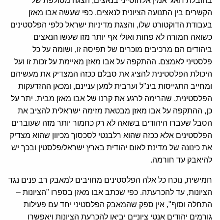
בהובלת חאג' אמין אלחוסייני בנאצים, הצגה מסולפת של
הקשרים בין התנועה הציונית לנאצים, כפי שעשה אבו מאזן
בעבודת הדוקטורט שלו, והצגת מדיניות ישראל כלפי הפלסטינים
כשואה חמורה לא פחות ואולי אף יותר מזו שעשו הנאצים
ביהודים הם מרכיבים מוכרים של תפיסה זו, ושומה על כל
פלסטיני לאמצם. ההתקפה על אבו מאזן מאיימת על זכות זו ועל
היכולת הפלסטינית להציג את סבלם ככזה המצדיק את מעשיהם
ומחייב התגייסות בינ"ל וערבית למען עניינם, ומכאן ההזדעקות
הפלסטינית, שהרימה לרגע את קרנו של אבו מאזן מבית. יתר על
כן, ההתקפה על אבו מאזן מבטאת מזימה ישראלית להציב את
הסבל שעברו היהודים בשואה לא רק כחמור יותר מזה שעוברים
הפלסטינים אלא ככזה שהוא רלבנטי לסכסוך מכיוון שהוא מצדיק
את כינונה של מדינת לאום יהודית בארץ ישראל/פלסטין ובכך יש
להיאבק עד חורמה.
חמישית, נוכח כל אלה הפלסטינים מחויבים למאבק רב פנים נגד
הציונות, עד להכרעתה. כפי שכתב אבו מאזן בספרו "הציונות –
התחלה וסוף", אין ספק שהמאבק הפלסטיני יחד עם פעילות
גורמים יהודים אנטי ציוניים יביאו להכרעת הציונות ויאפשרו