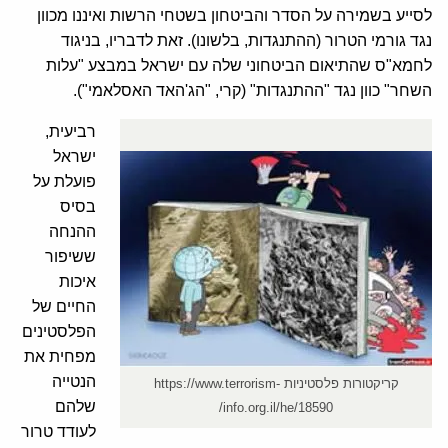
לסייע בשמירה על הסדר והביטחון בשטחי הרשות ואיננו מכוון
נגד גורמי הטרור (ההתנגדות, בלשונו). זאת לדבריו, בניגוד
לחמא"ס שהתיאום הביטחוני שלה עם ישראל במבצע "עלות
השחר" כוון נגד "ההתנגדות" (קרי, "הג'האד האסלאמי").
רביעית,
ישראל
פועלת על
בסיס
ההנחה
ששיפור
איכות
החיים של
הפלסטינים
מפחית את
הנטייה
קריקטורות פלסטיניות https://www.terrorism-
שלהם
info.org.il/he/18590/
לעודד טרור