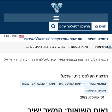
תמכו בנו
הרשמו לניוזלטר שלנו
ENGLISH
נושאים חמים:
סוריה
חמאס
איראן
ארה”ב
חזבאללה
אירופה
אנטישמיות
התראות
איראן מסמנת התקדמות בהורמוז, הקיצונים מנסים לבלום
ראשי
>
בלוגים
>
נאום השואות: המשך ישיר לשלילת זכויות העם היהודי וישראל
הרשות הפלסטינית
,
ישראל
הסכמי אוסלו
הרשות הפלסטינית
מחמוד עבאס (אבו-מאזן)
תקופת השואה
30 אוגוסט, 2022
נאום השואות: המשך ישיר