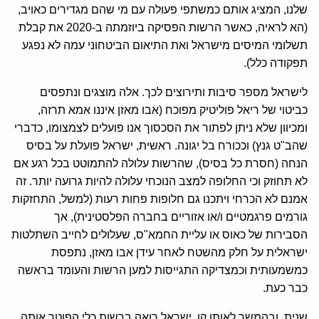
שלנו, המציג אותם כמשתפי פעולה עם מי שהם מגדירים כאויב,
(הא לראיה, כאשר הרשות הפסיקה ביוזמתה ב-2020 את קבלת
תשלומי המיסים מישראל ואת התיאום הביטחוני עמה לא נפגע
תפקודה כלל).
לישראל מספר סיבות ותירוצים לכך. אלה מוצגים ונתפסים
כביטוי של ריאל פוליטיק מפוכח (אבו מאזן איננו אמא תרזה,
ומכיוון שלא ניתן לפתור את הסכסוך אנו פועלים לצמצומו, כדברי
שהב"ט גנץ) וככורח בל יגונה. ראשית, ישראל פועלת על בסיס
הנחה (חסרת כל בסיס), שהרשות עלולה להתמוטט בכל רגע אם
לא תחוזק וכי החלופה למצב הנוכחי עלולה להיות גרועה יותר. זה
אמנם לא הכרחי ויתכנו גם חלופות פחות רעות (למשל, התחזקות
גורמים פרגמטיים ו/או אזוריים בחברה הפלסטינית), אך
הסבירות של כאוס או עליית החמא"ס, שעלולים לחייב השתלטות
ישראלית על חלק מהשטח לאחר עידן אבו מאזן, נתפסת
כמשמעותית וכמצדיקה התגייסות למען הרשות והעומד בראשה
כבר כעת.
שנית, ובהמשך לאותו קו, ישראל רואה ברשות כלי הפוטר אותה