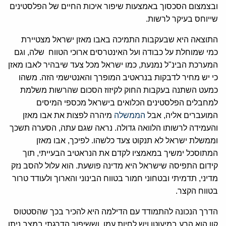
ובצמצום הסכסוך באמצעות שיפור איכות החיים של הפלסטינים
שייוחס בעיקר לרשות.
התוצאה היא שבעקבות התמיכה באבו מאזן ישראל מצטיירת
כמי שמוחלת על כבודה ועל האינטרסים ארוכי הטווח שלה, וגם
המערכת הבינ"ל נמנעת, כמו ישראל מכל צעד שיבהיר לאבו מאזן
כי יש מחיר לדבקות בנראטיב המופרך והאנטישמי הזה. משהו
כמעט השתנה בעקבות החוק לקיזוז הסכום שהרשות משלמת
למחבלים הפלסטינים הכלואים בישראל מכספי המיסים
המועברים אליה, אבל
הממשלה
מיהרה לפצות את אבו מאזן
והעמידה לרשותו הלוואה גדולה. נראה שגם עתה, הסערה תשכך
וממשלת ישראל לא תנקוט צעד כלשהו. לפיכך, אבו מאזן
המתוסכל ימשיך במאמציו לקדם את הנראטיב הבעייתי, תוך
קידום התפיסה שישראל היא מדינה פושעת. הוא עלול להסב נזק
מדיני, תדמיתי ובטחוני חמור בטווח הבינוני והארוך ולעודד טרור
בטווח הקצר.
הדרך הנכונה להתמודד עם הדילמה היא להכיר בכך שהסטטוס
קוו הוא הרע במיעוטו ויש לחיות עמו, וששיפור הדרגתי במצב ניתן