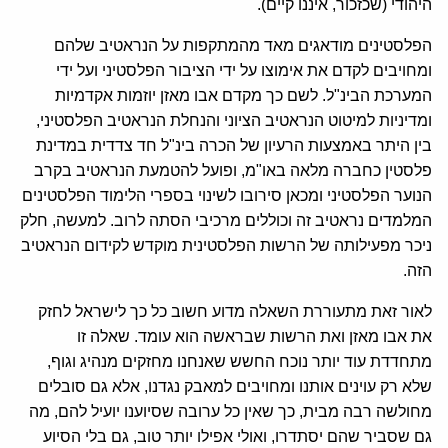
היהודי (שכזכור, איננו קיים).
הפלסטינים מודאגים מאד מהמתקפות על הנראטיב שלהם
ומחויבים לקדם את אימוצו על ידי הציבור הפלסטיני ועל ידי
המערכת הבינ"ל. לשם כך מקדם אבו מאזן יוזמות אקדמיות
ומדיניות למיטוט הנראטיב הציוני והנחלת הנראטיב הפלסטיני,
בין היתר באמצעות הרעיון של הכרה בינ"ל חד צדדית במדינת
פלסטין כחברה מלאה באו"מ, ופועל להטמעת הנראטיב בקרב
הנוער הפלסטיני ומכאן סירובו לשינוי בספרי הלימוד הפלסטינים
המלמדים נראטיב זה וכוללים מרכיבי הסתה לרוב. למעשה, חלק
ניכר מפעילותה של הרשות הפלסטינית מוקדש לקידום הנראטיב
הזה.
לאור זאת מתעוררת השאלה מדוע חשוב כל כך לישראל לחזק
את אבו מאזן ואת הרשות שבראשה הוא עומד. שאלה זו
מתחדדת עוד יותר נוכח החשש שאנחנו מחזקים מנהיג וגוף,
שלא רק עוינים אותנו ומחויבים למאבק נגדנו, אלא גם סובלים
מחולשה רבה מבית, כך שאין כל ערובה שסיוענו יועיל להם, מה
גם שסביר שהם יסתדרו, ואולי אפילו יותר טוב, גם בלי הסיוע