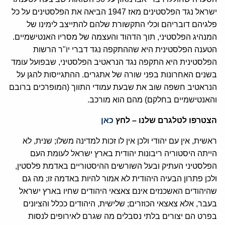
ישראל נגד הפלסטינים מאז 1947 הביאה את הפלסטינים על כל
פלגיהם דובריהם וכלי התקשורת שלהם להתייצב לימינו של
המנהיג הפלסטיני, תוך הדהוד והעצמה של מסריו האנטישמיים.
הטענה הפלסטינית היא שההתקפה נגד דברי יו"ר הרשות
הפלסטינית היא התקפה נגד הנראטיב הפלסטיני, שבפועל עומד
בשנים האחרונות בפני שורה של אתגרים. ההתגייסות להגן על
הנראטיב חשפה שוב את שבעת עמודי התווך (המופרכים ברובם
והאנטישמיים בחלקם) מהם הוא מורכב.
הצטרפו לטלגרם שלנו – לחץ
כאן
ראשית, אין עם יהודי ולכן אין לו זכות למדינה משלו; שנית, לא
הייתה היסטוריה ריבונות יהודית בארץ ישראל לעומת העם
הפלסטיני העתיק ובעל השורשים ההיסטוריים באדמת פלסטין,
ולכן פתרון הבעיה היהודית לא אמור להיות באדמה זו; מה גם
שהיהודים האשכנזים אינם צאצאי היהודים שחיו בארץ ישראל
בעבר, אלא צאצאי הכוזרים; שלישית, היהודים ככלל והציונים
בפרט הם יצורים בלתי נסבלים מה שגרם לאירופים לנסות