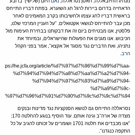
מנהיג החיזבאללה, חאסן נסראללה,
נ
אם
היום (שלישי) ברובע
הדאחייה בדרום ביירות לרגל חג השוערא. בפתח דבריו התייחס
בראשית דבריו לחג עצמו ולחשיבותו בקרב המאמינים לאחר
מכן עבר להתייחס לנושאי אקטואלים. "על העניין המרכזי שלנו,
פלסטין, אנו מבטיחים ביום זה את דבקותנו בבחירת העימות מול
הכיבוש. אנו מגנים את הפעולות שהישראלים, ובמיוחד את
נתניהו, ואת הדברים נגד מסגד אל אקצא", אמר בפני הקהל
הרב
.
https://he.jcfa.org/article/%d7%97%d7%96%d7%99%d7%aa-
%d7%94%d7%94%d7%a8%d7%aa%d7%a2%d7%94-
%d7%94%d7%97%d7%93%d7%a9%d7%94-
%d7%a9%d7%9c-
d7%97%d7%96%d7%91%d7%90%d7%9c%d7%9c%d7%94/
נסראללה התייחס גם לנושא הסנקציות נגד מדינות ובנקים
מצדה של ארה"ב וגינה אותם. עוד הוסיף בנוגע להחלטה 170:
"אנו מכבדים את חלטה 1701 ושומרים על זכותנו להגיב על כל
התקפה כנגדנו".