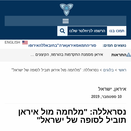
תמכו בנו
הרשמו לניוזלטר שלנו
ENGLISH
נושאים חמים:
סוריה
חמאס
איראן
ארה”ב
חזבאללה
אירופה
אנטישמיות
התראות
איראן מסמנת התקדמות בהורמוז, הקיצונים מנסים לבלום
ראשי
>
בלוגים
>
נסראללה: "מלחמה מול איראן תוביל לסופה של ישראל"
איראן
,
ישראל
10 ספטמבר, 2019
נסראללה: "מלחמה מול איראן
תוביל לסופה של ישראל"