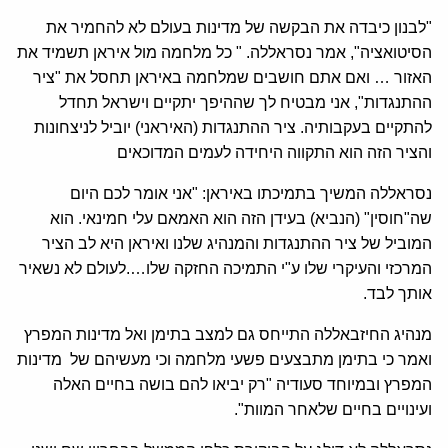
"לבנון כיבדה את הבקשה של מדינות בעולם לא להחמיר את
הסיטואציה", אמר נסראללה. " כל מלחמה מול איראן תשמיד את
האזור … ואם אתם חושבים שמלחמה באיראן תחסל את "ציר
ההתנגדות", אני מבטיח לך שההיפך יתקיים וישראל תחדל
להתקיים בעקבותיה. ציר ההתנגדות (האיראני) יוביל לניצחונות
והציר הזה הוא התקווה היחידה לעמים המדוכאים
נסראללה המשיך בתמיכתו באיראן: "אני אומר לכם היום
שה"חוסין" (הנביא) בעידן הזה הוא האמאם עלי חמינאי. הוא
המוביל של ציר ההתנגדות והמנהיג שלנו ואיראן היא לב הציר
המרכזי והעיקרי שלו ע"י התמיכה החזקה שלו….לעולם לא נשאיר
אותך לבד.
מנהיג החיזבאללה התייחס גם למצב בתימן ואל מדינות המפרץ
ואמר כי בתימן מתבצעים פשעי מלחמה וכי מעשיהם של מדינות
המפרץ ובמיוחד סעודיה "רק יביאו להם בושה בחיים האלה
ועינויים בחיים שלאחר המוות".