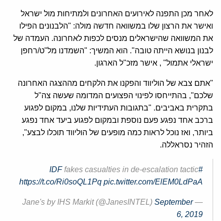
לאחר מכן התפנה לאירועים האחרונים ולמתיחות מול ישראל
ואישר את הרצון שלו במשוואה חדשה מולה: "הלבנונים הפילו
את המשוואה שהישראלים מנסים לכפות לאחרונה. העמדה של
לבנון בנושא הייתה טובה". הוא המשיך: "השמדנו מל"ט/רחפן
ישראלי אתמול" , אישר מזכ"ל הארגון.
"אתם צבא של הוליווד והפקנו את הלקחים מההצגה האחרונה
שלכם", בהתייחסו לפינוי הפצועים המדומה שעשה צה"ל
בתקרית באביבים. "בתגובות העתידיות שלנו, במקום לפגוע
ברכב אחד נפגע פעם נוספת ובמקום לפגוע ביעד אחד נפגע
ביותר, ואז נוכל לראות כמה מופעים של הוליווד תוכלו לבצע",
הזהיר נסראללה.
fakes casualties in de-escalation tactic
#IDF
https://t.co/Ri0soQL1Pq
pic.twitter.com/ElEM0LdPaA
September
— Jane's by IHS Markit (@JanesINTEL)
6, 2019