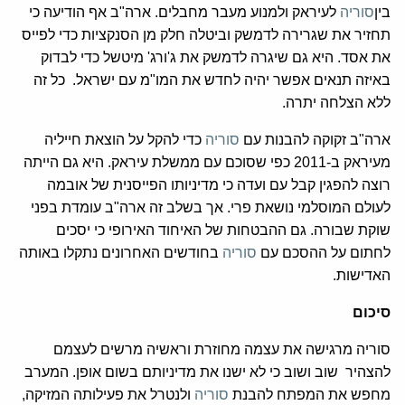
בין
סוריה
לעיראק ולמנוע מעבר מחבלים. ארה"ב אף הודיעה כי
תחזיר את שגרירה לדמשק וביטלה חלק מן הסנקציות כדי לפייס
את אסד. היא גם שיגרה לדמשק את ג'ורג' מיטשל כדי לבדוק
באיזה תנאים אפשר יהיה לחדש את המו"מ עם ישראל. כל זה
ללא הצלחה יתרה.
ארה"ב זקוקה להבנות עם
סוריה
כדי להקל על הוצאת חייליה
מעיראק ב-2011 כפי שסוכם עם ממשלת עיראק. היא גם הייתה
רוצה להפגין קבל עם ועדה כי מדיניותו הפייסנית של אובמה
לעולם המוסלמי נושאת פרי. אך בשלב זה ארה"ב עומדת בפני
שוקת שבורה. גם ההבטחות של האיחוד האירופי כי יסכים
לחתום על ההסכם עם
סוריה
בחודשים האחרונים נתקלו באותה
האדישות.
סיכום
סוריה מרגישה את עצמה מחוזרת וראשיה מרשים לעצמם
להצהיר שוב ושוב כי לא ישנו את מדיניותם בשום אופן. המערב
מחפש את המפתח להבנת
סוריה
ולנטרל את פעילותה המזיקה,