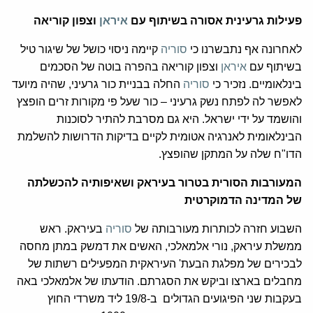
פעילות גרעינית אסורה בשיתוף עם
איראן
וצפון קוריאה
לאחרונה אף נתבשרנו כי
סוריה
קיימה ניסוי כושל של שיגור טיל
בשיתוף עם
איראן
וצפון קוריאה בהפרה בוטה של הסכמים
בינלאומיים. נזכיר כי
סוריה
החלה בבניית כור גרעיני, שהיה מיועד
לאפשר לה לפתח נשק גרעיני – כור שעל פי מקורות זרים הופצץ
והושמד על ידי ישראל. היא גם מסרבת להתיר לסוכנות
הבינלאומית לאנרגיה אטומית לקיים בדיקות הדרושות להשלמת
הדו"ח שלה על המתקן שהופצץ.
המעורבות הסורית בטרור בעיראק ושאיפותיה להכשלתה
של המדינה הדמוקרטית
השבוע חזרה לכותרות מעורבותה של
סוריה
בעיראק. ראש
ממשלת עיראק, נורי אלמאלכי, האשים את דמשק במתן מחסה
לבכירים של מפלגת הבעת' העיראקית המפעילים רשתות של
מחבלים בארצו וביקש את הסגרתם. הודעתו של אלמאלכי באה
בעקבות שני הפיגועים הגדולים ב-19/8 ליד משרדי החוץ