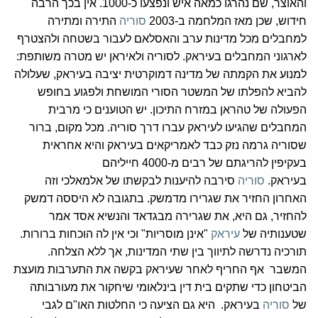
והאוצר, שם נהרגו כמאה איש ונפצעו כ-1000. אין בכך הרבה
חידוש, שכן מאז המלחמה ב-2003
סוריה
התירה ומתירה
למחבלים מכל מדינות ערב והאסלאם לעבור בשטחה ולהצטרף
לארגוני המחבלים בעיראק. לסוריה ולאיראן יש מטרה משותפת:
למנוע את הקמתה של מדינה דמוקרטית יציבה בעיראק, שעלולה
להביא להפלתו של המשטר הסורי המושחת ולפגוע בחופש
הפעולה של טהראן במזרח התיכון. יש הטוענים כי מרבית
המחבלים שהגיעו לעיראק עברו דרך סוריה. מכל מקום, ברור
שסוריה גרמה נזק כבד לאמריקאים בעיראק והיא אחראית
בעקיפין להריגתם של רבים מ-4000 חייליהם
בעיראק.
סוריה
סירבה להיענות לבקשתו של אלמאלכי וזה
האחרון החזיר את שגרירו מדמשק. בתגובה לא היססה דמשק
להחזיר, גם היא, את שגרירה מבגדאד והנשיא אסד אמר
שטענותיה של
עיראק
"אינן מוסריות" וכי אין לה הוכחות ברורות.
תורכיה נדרשה לתיווך בין שתי המדינות, אך ללא הצלחה.
המשבר אף החריף לאחר שעיראק בקשה את התערבות מועצת
הביטחון כדי שתקים בית דין בינלאומי שיחקור את מעורבותה
של
סוריה
בעיראק. היא גם הציעה כי החלטות האו"ם לגבי