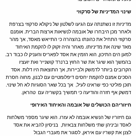
שינוי המדיניות של סרקוזי
מדיניות זו נשתנתה עם הגיעו לשלטון של ניקולא סרקוזי בצרפת
ולאחר מכן היבחרו של אובמה לנשיאות ארצות הברית. אומנם
סרקוזי התחיל את כהונתו בהצהרה כי התייאש מאסד, אך מהר
מאד שינה את מדיניותו. מאחר והיה זקוק לו להקמת האיחוד
למען הים התיכון, הוא הזמין את אסד לפאריס והעניק לו כבוד רב.
בהמשך הוא שיגר את שר החוץ ברנרד קושנייר ואת יועציו
הקרובים ביותר לדמשק ולביירות, אך התוצאות היו דלות. אסד
הסכים אמנם להקמת יחסים דיפלומטיים עם לבנון, מחוה חסרת
תוכן פוליטי כפי שראינו לעיל, אך בכל שאר הסוגיות לא חל שינוי.
דמשק אף חזרה והודיעה כי תמשיך בקשריה עם טהראן.
חיזוריהם הכושלים של אובמה והאיחוד האירופי
גם חיזוריו של הנשיא אובמה לא עזרו. הוא שיגר מספר משלחות
לאסד וביניהן שתי משלחות צבאיות, בניסיון להביא את אסד
לצנן את קשריו עם איראן, לסגור את מעברי הגבול