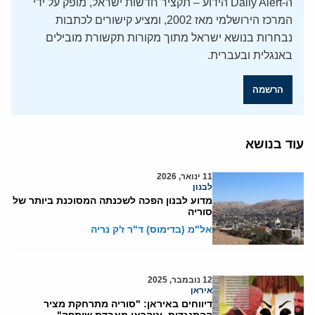
ה-Daily Alert הידוע – תקציר חדשות ישראל, מופק על ידי
המרכז הירושלמי מאז 2002, ומציע קישורים לכתבות
נבחרות בנושא ישראל מתוך מקורות תקשורת מובילים
באנגלית ובעברית.
הרשמה
עוד בנושא
11 ינואר, 2026
לבנון
מדוע לבנון הפכה לשכנתה המסוכנת ביותר של
סוריה
אל"מ (בדימוס) ד"ר ז'ק נריה
12 נובמבר, 2025
איראן
דיווחים באיראן: "סוריה מתרחקת מציר