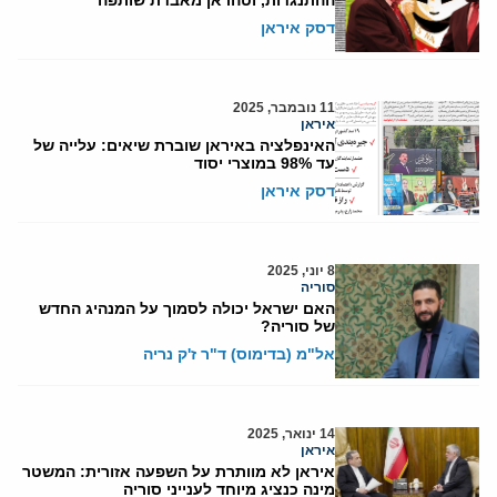
ההתנגדות, וטהראן מאבדת שותפה"
דסק איראן
11 נובמבר, 2025
איראן
האינפלציה באיראן שוברת שיאים: עלייה של
עד 98% במוצרי יסוד
דסק איראן
8 יוני, 2025
סוריה
האם ישראל יכולה לסמוך על המנהיג החדש
של סוריה?
אל"מ (בדימוס) ד"ר ז'ק נריה
14 ינואר, 2025
איראן
איראן לא מוותרת על השפעה אזורית: המשטר
מינה כנציג מיוחד לענייני סוריה