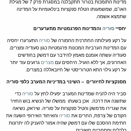
מדינות התומכות בטרור תתקבלנה במסגרת פרק 7 של מגילת
האו"ם, שמשמעותו הטלת סנקציות בינלאומיות על המדינה
שתמצא אשמה.
יחסיי
סוריה
והמדינות הפרגמטיות מתערערים
על רקע פעילותה החתרנית החמורה של
סוריה
התערערו יחסיה
עם המדינות הערביות המכונות פרגמטיות כגון סעודיה ומצרים.
סעודיה עשתה אומנם מאמץ להידבר עם דמשק בחודשים
האחרונים, אך ללא הועיל. היחסים עם
מצרים
גרועים עוד יותר
על רקע גילוי התא הטרוריסטי של חיזבאללה במצרים.
מסנקציות לחיזורים – השינוי במדיניות המערב כלפי סוריה
סביר היה להניח שמדינות המערב יפעילו לחץ על
סוריה
כדי
שתשנה את דרכה. אכן בשעתו ממשלו של הנשיא בוש החזיר
את שגרירו מדמשק והטיל סנקציות על סוריה. שיראק, נשיאה
הקודם של צרפת, החרים את
סוריה
והאיחוד האירופי השעה את
חתימת ההסכם שלו עם דמשק שהיה אמור להעניק לה יתרונות
כלכלים ומסחריים חשובים.