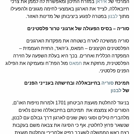
המרכזי של
איראן
במזרח התיכון ומאפשרת לה לממן את צרכי
חיזבאללה, לצייד את הארגון באמצעי לחימה מגוונים ולהפעילו
מתוך
לבנון
במטרה לפגוע ביציבותן של מדינות האזור.
סוריה – בסיס הפעולה של ארגוני טרור פלסטינים
סוריה ממשיכה לארח בשטחה את מפקדות הארגונים
הפלסטינים הקיצונים – חמאס, ג'יהאד, החזית העממית –
המפקדה הכללית ואחרים. בכך היא בעלת השפעה על הזירה
הפלסטינית, מחזקת את
חמאס
מול הפת"ח ומעמיקה את הפילוג
הפנים פלסטיני.
תמיכת
סוריה
בחיזבאללה ובחישתה בענייני הפנים
של
לבנון
בניגוד להחלטת מועצת הביטחון 1701 ולמרות נזיפות האו"ם,
הסורים לא צמצמו את תמיכתם בחיזבאללה ואינם נלאים
מלהבריח טילים וסוגי נשק שונים לארגון דרך גבולם עם לבנון,
שנשאר פרוץ לחלוטין. אף כי הסיגה את צבאה משם בעקבות
רצח ראש הממשלה לשעבר רפיק אלחרירי והחלטת מועצת