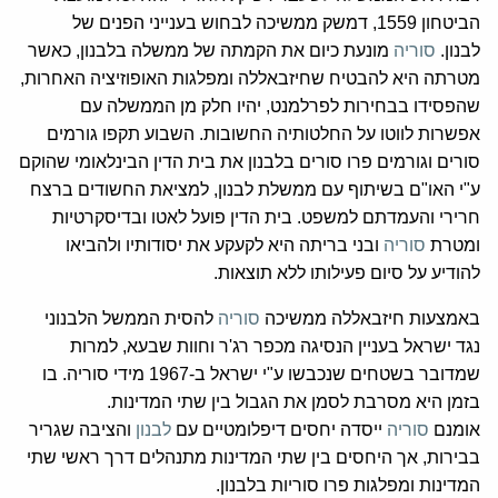
הביטחון 1559, דמשק ממשיכה לבחוש בענייני הפנים של
לבנון.
סוריה
מונעת כיום את הקמתה של ממשלה בלבנון, כאשר
מטרתה היא להבטיח שחיזבאללה ומפלגות האופוזיציה האחרות,
שהפסידו בבחירות לפרלמנט, יהיו חלק מן הממשלה עם
אפשרות לווטו על החלטותיה החשובות. השבוע תקפו גורמים
סורים וגורמים פרו סורים בלבנון את בית הדין הבינלאומי שהוקם
ע"י האו"ם בשיתוף עם ממשלת לבנון, למציאת החשודים ברצח
חרירי והעמדתם למשפט. בית הדין פועל לאטו ובדיסקרטיות
ומטרת
סוריה
ובני בריתה היא לקעקע את יסודותיו ולהביאו
להודיע על סיום פעילותו ללא תוצאות.
באמצעות חיזבאללה ממשיכה
סוריה
להסית הממשל הלבנוני
נגד ישראל בעניין הנסיגה מכפר רג'ר וחוות שבעא, למרות
שמדובר בשטחים שנכבשו ע"י ישראל ב-1967 מידי סוריה. בו
בזמן היא מסרבת לסמן את הגבול בין שתי המדינות.
אומנם
סוריה
ייסדה יחסים דיפלומטיים עם
לבנון
והציבה שגריר
בבירות, אך היחסים בין שתי המדינות מתנהלים דרך ראשי שתי
המדינות ומפלגות פרו סוריות בלבנון.