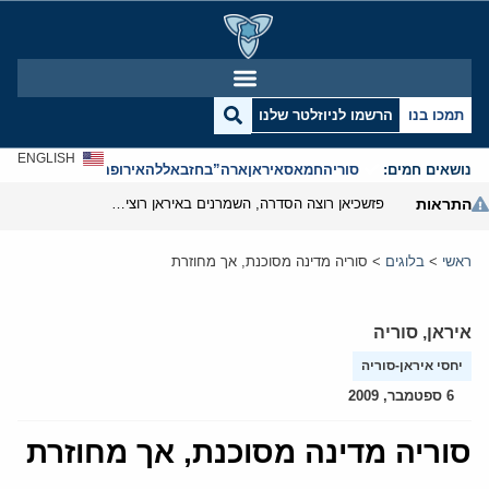
תמכו בנו
הרשמו לניוזלטר שלנו
ENGLISH
נושאים חמים:
סוריה
חמאס
איראן
ארה”ב
חזבאללה
אירופה
אנטישמיות
התראות
פזשכיאן רוצה הסדרה, השמרנים באיראן רוצים מנוף לחץ בהורמוז
ראשי
>
בלוגים
>
סוריה מדינה מסוכנת, אך מחוזרת
איראן
,
סוריה
יחסי איראן-סוריה
6 ספטמבר, 2009
סוריה מדינה מסוכנת, אך מחוזרת