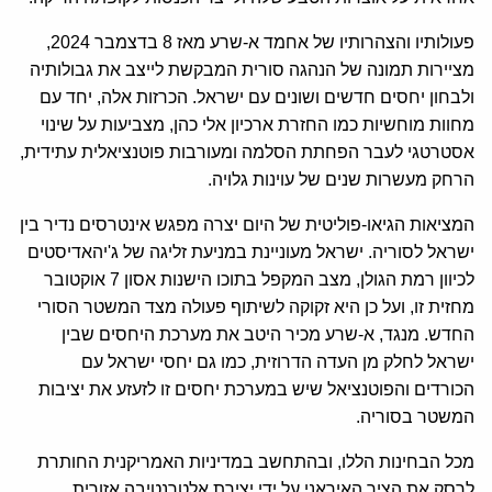
פעולותיו והצהרותיו של אחמד א-שרע מאז 8 בדצמבר 2024,
מציירות תמונה של הנהגה סורית המבקשת לייצב את גבולותיה
ולבחון יחסים חדשים ושונים עם ישראל. הכרזות אלה, יחד עם
מחוות מוחשיות כמו החזרת ארכיון אלי כהן, מצביעות על שינוי
אסטרטגי לעבר הפחתת הסלמה ומעורבות פוטנציאלית עתידית,
הרחק מעשרות שנים של עוינות גלויה.
המציאות הגיאו-פוליטית של היום יצרה מפגש אינטרסים נדיר בין
ישראל לסוריה. ישראל מעוניינת במניעת זליגה של ג'יהאדיסטים
לכיוון רמת הגולן, מצב המקפל בתוכו הישנות אסון 7 אוקטובר
מחזית זו, ועל כן היא זקוקה לשיתוף פעולה מצד המשטר הסורי
החדש. מנגד, א-שרע מכיר היטב את מערכת היחסים שבין
ישראל לחלק מן העדה הדרוזית, כמו גם יחסי ישראל עם
הכורדים והפוטנציאל שיש במערכת יחסים זו לזעזע את יציבות
המשטר בסוריה.
מכל הבחינות הללו, ובהתחשב במדיניות האמריקנית החותרת
לרסק את הציר האיראני על ידי יצירת אלטרנטיבה אזורית