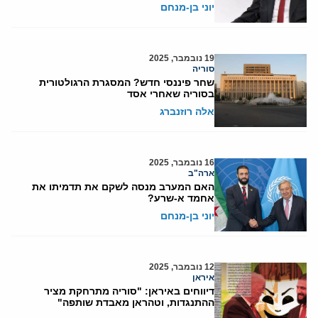
יוני בן-מנחם
19 נובמבר, 2025
סוריה
שחר פיננסי חדש? המסגרת הרגולטורית
בסוריה שאחרי אסד
אלה רוזנברג
16 נובמבר, 2025
ארה"ב
האם המערב מנסה לשקם את תדמיתו את
אחמד א-שרע?
יוני בן-מנחם
12 נובמבר, 2025
איראן
דיווחים באיראן: "סוריה מתרחקת מציר
ההתנגדות, וטהראן מאבדת שותפה"