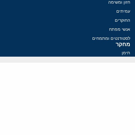
חזון ומשימה
עמיתים
החוקרים
אנשי מפתח
לסטודנטים ומתמחים
מחקר
תימן
תוניסיה
תהליך השלום
רוסיה
קנדה
קטאר
פלסטינים
ערבי ישראל
ערב הסעודית
עיראק
פרסומים אחרונים