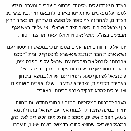
הצדדים יאבדו עליה שליטה". פרסומים ערביים ומערביים ידעו
לספר על מפגשים שהתקיימו באזרבייג'ן ובאמירויות בין נציגי שני
הצדדים, ולאחרונה אף סופר על מפגשים שהתקיימו באזור החיץ
בין ישראל לסוריה, כאשר הצד הישראלי יוצג על ידי ראש אגף
מבצעים בצה"ל ומושל א-סווידא אלדילאתי מן הצד הסורי.
יתר על כן, דיווחים אמריקניים מספרים כי במפגש ההיסטורי עם
נשיא ארצות הברית נתבקש א-שרע להצטרף ליוזמת "הסכמי
אברהם" ולנרמל את היחסים עם ישראל. על פי הפרסומים,
המנהיג הסורי אף הביע נכונות עקרונית לכך, ורמז גם על
פוטנציאל לשיתוף פעולה עתידי עם ישראל בנושאי ביטחון.
באמירה תקדימית, הצהיר א-שרע כי "יש לנו אויבים משותפים –
ואנו יכולים למלא תפקיד מרכזי בביטחון האזורי".
מעבר להכרזות המילוליות, המנהיג הסורי החדש יזם מחווה
יחידה במינה שמטרתה לבנות אמון עם ישראל. בתחילת מאי
2025, חפצים אישיים, מסמכים ותצלומים הקשורים לאלי כהן,
המרגל הישראלי שהוצא להורג בדמשק בשנת 1965, הועברו