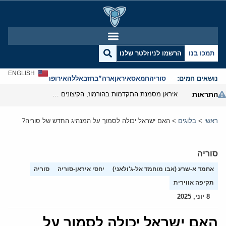
תמכו בנו
הרשמו לניוזלטר שלנו
ENGLISH
נושאים חמים:
סוריה
חמאס
איראן
ארה”ב
חזבאללה
אירופה
אנטישמיות
התראות
איראן מסמנת התקדמות בהורמוז, הקיצונים מנסים לבלום
ראשי
>
בלוגים
>
האם ישראל יכולה לסמוך על המנהיג החדש של סוריה?
סוריה
אחמד א-שרע (אבו מוחמד אל-ג'ולאני)
יחסי איראן-סוריה
סוריה
תקיפה אווירית
8 יוני, 2025
האם ישראל יכולה לסמוך על