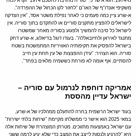
מ-1974. הוא אישר כי "סוריה מחויבת להסכם 1974" וקרא לכוח
משקיפי אונדו"ף של האו"ם "לחזור לקו הכחול של ההפרדה".
א-שרע ציין כמה פעמים כי לאחר נפילת משטר אסד, "אין הצדקה
לישראלים להפציץ מתקנים סוריים או להתקדם בתוך סוריה. אין
לישראל כל סיבה להמשיך ולפגוע בסוריה מאחר שמשטרו
מתנגד לאיראן ולחיזבאללה". בעודו דוגל בדיאלוג, א-שרע דחק
בישראל להפסיק את תקיפותיה האוויריות המתמשכות בשטח
סוריה. הוא הצהיר: "עידן ההפצצות של עין תחת עין חייב
להסתיים. אף אומה לא פורחת כששמיה מלאים בפחד".
אמריקה דוחפת לנרמול עם סוריה –
ישראל עדיין מהססת
בעוד ישראל הרשמית בחרה להתעלם ממהלכיו של א-שרע,
במאי 2025 הוא אישר כי ממשלתו מקיימת "שיחות בלתי ישירות"
עם ישראל באמצעות מתווכים. מטרתן המוצהרת של שיחות אלה
היא "להרגיע ולנסות לייצב את המצב כדי שלא יגיע לרמה ששני