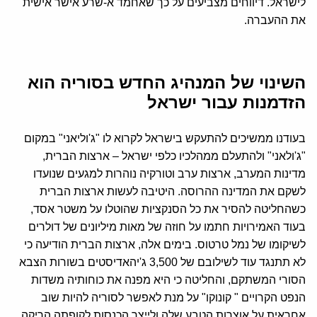
לישראל. דיווחים מצביעים על כך שאחמד א-שרע אישר אישית
את ההעברה.
השינוי של המנהיג החדש בסוריה הוא
הזדמנות עבור ישראל
בעודנו ממשיכים להתעקש בישראל לקרוא לו "ג'וליאני" במקום
"ג'ולאני" ולהתעלם ממהלכיו כלפי ישראל – ארצות הברית,
מדינות המערב, ארצות ערב וטורקיה נוהרות למגעים שנועדו
לשקם את המדינה ההרוסה. היטיבה לעשות ארצות הברית
כשהחליטה להסיר את כל הסנקציות שהוטלו על משטר אסד,
בעוד האמירויות חתמו על חוזה של מאות מיליונים של דולרים
לשיקומו של נמל טרטוס. בימים אלה, ארצות הברית הודיעה כי
לא תתנגד עוד לשילובם של 3,500 ג'יהאדיסטים בשורות הצבא
הסורי המשתקם, והחליטה כי היא מפנה את כוחותיה משדות
הנפט הקרויים " קונוקו" על מנת לאפשר לסוריה להיות שוב
אחראית על אוצרות הטבע שלה ולייצר הכנסות לקופתה הריקה.