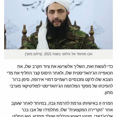
אבו מוחמד אל ג'ולאני בשנת 2021. (צילום מסך)
כדי לעשות זאת, השליך אלשרעא את ציוד הקרב שלו, את
הכאפייה הג'יהאדיסטית שלו, ולאחר היסוס קצר החליף את מדי
הצבא שלו לז'קט ומכנסיים רשמיים דמויי אירופה, סימן ברור
להפיכתו של מפקד המלחמה הג'יהאדיסטי לפוליטיקאי מערבי
מתון.
המרה זו באישיותו גורמת להרמת גבה, במיוחד לאחר שעקב
אחר "הקריירה המקצועית" שלו: מתלמידו של אבו בכר
אלבע'דאדי, מנהיג דאעש והח'ליף שנולד מחדש, הוא החליט