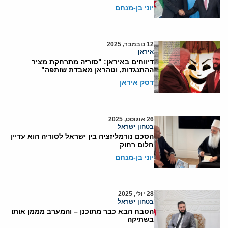
יוני בן-מנחם
12 נובמבר, 2025
איראן
דיווחים באיראן: "סוריה מתרחקת מציר
ההתנגדות, וטהראן מאבדת שותפה"
דסק איראן
26 אוגוסט, 2025
בטחון ישראל
הסכם נורמליזציה בין ישראל לסוריה הוא עדיין
חלום רחוק
יוני בן-מנחם
28 יולי, 2025
בטחון ישראל
הטבח הבא כבר מתוכנן – והמערב מממן אותו
בשתיקה