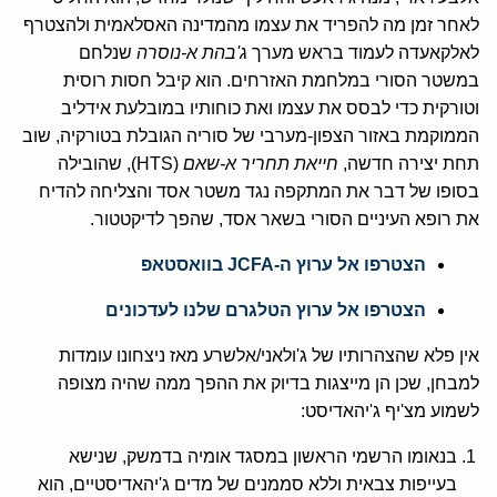
לאחר זמן מה להפריד את עצמו מהמדינה האסלאמית ולהצטרף
לאלקאעדה לעמוד בראש מערך
ג'בהת א-נוסרה
שנלחם
במשטר הסורי במלחמת האזרחים. הוא קיבל חסות רוסית
וטורקית כדי לבסס את עצמו ואת כוחותיו במובלעת אידליב
הממוקמת באזור הצפון-מערבי של סוריה הגובלת בטורקיה, שוב
תחת יצירה חדשה,
חייאת תחריר א-שאם
(HTS), שהובילה
בסופו של דבר את המתקפה נגד משטר אסד והצליחה להדיח
את רופא העיניים הסורי בשאר אסד, שהפך לדיקטטור.
הצטרפו אל ערוץ ה-JCFA בוואסטאפ
הצטרפו אל ערוץ הטלגרם שלנו לעדכונים
אין פלא שהצהרותיו של ג'ולאני/אלשרע מאז ניצחונו עומדות
למבחן, שכן הן מייצגות בדיוק את ההפך ממה שהיה מצופה
לשמוע מצ'יף ג'יהאדיסט:
בנאומו הרשמי הראשון במסגד אומיה בדמשק, שנישא
בעייפות צבאית וללא סממנים של מדים ג'יהאדיסטיים, הוא