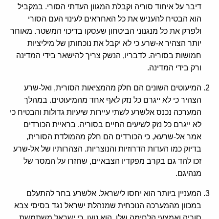
דיבר על איחוד סוריה וקבלת המגוון העדתי הסורי. במקביל
הוא הבטיח להעניש את כל האחראים לעינוי העם הסורי
ולפרק את כל מנגנוני הביטחון שעסקו בדיכוי המשטר. מאוחר
יותר הצהיר א-שרע כי לא יקבל את נוכחותן של מיליציות
חמושות בסוריה. לדבריו, הנשק צריך להישאר בידי המדינה
ורק בידי המדינה.
המיעוטים השונים הם חלק מהמציאות הסורית, ואל-שרע
הצהיר כי לא ייגרם כל נזק לאף אחד מהמיעוטים. במהלך
המערכה נכנס אלשרע לשתי עיירות שיעיות גדולות והבטיח כי
לא ייגרם כל נזק לשיעים החיים בסוריה. בראיית הכורדים
אמר אל-שרעא, כי הכורדים הם חלק מהמולדת הסורית,
בדיוק כמו העדות הדרוזיות והנוצריות. הצהרותיו של אל-שרע
זכו להד גם בקרב מפקדיו הצבאיים, שחזרו על המסר של
מנהיגם.
המעניין ביותר הוא יחסו לישראל. אלשרע בחר להתעלם
במכוון מהמערכה הנוכחית שמנהלת ישראל נגד בסיסי צבא
סוריה ואמצעי הלחימה שלו. הוא טען, כי ישראל משתמשת