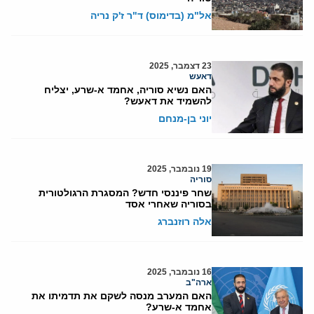
אל"מ (בדימוס) ד"ר ז'ק נריה
23 דצמבר, 2025
דאעש
האם נשיא סוריה, אחמד א-שרע, יצליח
להשמיד את דאעש?
יוני בן-מנחם
19 נובמבר, 2025
סוריה
שחר פיננסי חדש? המסגרת הרגולטורית
בסוריה שאחרי אסד
אלה רוזנברג
16 נובמבר, 2025
ארה"ב
האם המערב מנסה לשקם את תדמיתו את
אחמד א-שרע?