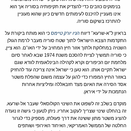
בנימוקים כוזבים כדי להצדיק את תקיפותיה בסוריה אך הוא
אינו מעוניין להיכנס לעימותים חדשים כיוון שהוא מעוניין
להתרכז בשיקום סוריה.
בראיון ל"א-שרעא" דיווח
הניו יורק טיימס
כי הוא מותח ביקורת על
התקדמות הצבא הישראלי לתוך שטח סוריה מעבר לרמת הגולן
השנויה במחלוקת ולתוך אזור חיץ המחויב על ידי האו"ם. הוא ציין,
כי סוריה תמשיך לציית להסכם משנת 1974 שבא לאחר סיום
מלחמת יום הכיפורים וקרא לקהילה הבינלאומית לוודא שגם
ישראל תקיים אותו. הוא טען כי ישראל אינה צריכה עוד להחזיק
באזור החיץ המפורז כדי להגן על עצמה משום שהפלת משטר
אסד הסירה את האיום מצד חזבאללה ומיליציות אחרות
הנתמכות על ידי איראן.
מוקדם בשלב זה לשפוט את השינוי הקולוסאלי שעבר אל-שרעא.
זה בהחלט שינוי שצריך לעקוב אחריו. ניתן לטעון כי גישה זו נועדה
להציג משטר מתון ששינה את דרך פעולתו, מספיק כדי לגרור
החלטה של הממשל האמריקאי, האיחוד האירופי ושותפים