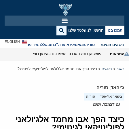
תמכו בנו
הרשמו לניוזלטר שלנו
ENGLISH
נושאים חמים:
סוריה
חמאס
איראן
ארה”ב
חזבאללה
אירופה
אנטישמיות
התראות
פזשכיאן רוצה הסדרה, השמרנים באיראן רוצים מנוף לחץ בהורמוז
ראשי
>
בלוגים
>
כיצד הפך אבו מחמד אלג'ולאני לפוליטיקאי לגיטימי?
ג'יהאד
,
סוריה
בשאר אל-אסד
סוריה
23 דצמבר, 2024
כיצד הפך אבו מחמד אלג'ולאני
לפוליטיקאי לגיטימי?