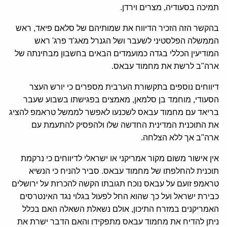
תמיכה בסעודיה, מצרים וירדן.
בהקשר הזה הזכיר הדיווח את שמותיהם של סלאם פיאד, ראש
הממשלה הפלסטיני לשעבר ושל הגנרל מאג'ד פרג' ראש
המודיעין הכללי בגדה כמועמדים הבאים בחשבון מבחינתה של
ארה"ב לרשת את מחמוד עבאס.
דיווחים נוספים בתקשורת הערבית מספרים כי יורש העצר
הסעודי, מוחמד בן סלמאן, מאמצים בפגישתו בשבוע שעבר
בריאד עם מחמוד עבאס לשכנעו לאפשר לממשל טראמפ להציג
את התוכנית המדינית החדשה שלו ולהפסיק להתעמת עם
ארה"ב אך ללא הצלחה.
אין אישור משום מקור אמריקני או ישראלי לדיווחים כי נרקמת
תוכנית להחלפתו של מחמוד עבאס. סביר להניח כי הנשיא
טראמפ זועם על עבאס נוכח תגובתו הקשה להכרזת על ירושלים
כבירת ישראל ועל כך שהוא החל לפעול בגלוי נגד האינטרסים
האמריקנים במזרח התיכון, אולם נשאלת השאלה האם בכלל
ניתן להדיח את מחמוד עבאס מתפקידו והאם הדבר ישרת את