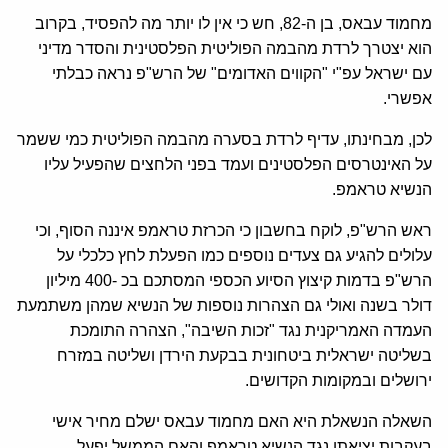
מחמוד עבאס, בן ה-82, חש כי אין לו יותר מה להפסיד, בקרוב
הוא יצטרך לרדת מהבמה הפוליטית הפלסטינית והסדר מדיני
עם ישראל עפ"י "הקווים האדומים" של הרש"פ נראה כבלתי
אפשרי.
לכן, מבחינתו, עדיף לרדת בסערה מהבמה הפוליטית כמי ששמר
על האינטרסים הפלסטינים ועמד בפני הלחצים שהפעיל עליו
הנשיא טראמפ.
ראש הרש"פ, לוקח בחשבון כי הכרזת טראמפ איננה הסוף, וכי
עלולים להגיע גם צעדים נוספים כמו הפעלת לחץ כלכלי על
הרש"פ בדמות קיצוץ הסיוע הכספי המסתכם בכ -400 מיליון
דולר בשנה ואולי גם הצהרות נוספות של הנשיא שמהן משתמעת
העמדה האמריקנית נגד "זכות השיבה", הצהרה התומכת
בשליטה ישראלית ביטחונית בבקעת הירדן ושליטה במזרח
ירושלים ובמקומות הקדושים.
השאלה הנשאלת היא האם מחמוד עבאס ישלם מחיר אישי
בעקבות יציאתו נגד הנשיא טראמפ והאם הממשל יפעל