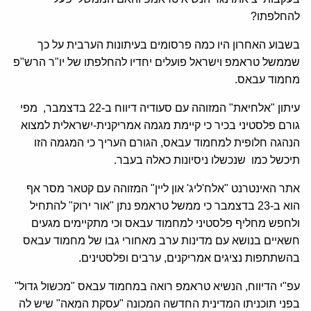
להחלפתו?
בשבוע האחרון היו כמה פרסומים בעיתונות הערבית על כך
שממשל טראמפ וישראל פועלים יחדיו להחלפתו של יו"ר הרש"פ
מחמוד עבאס.
עיתון "אלחיאת" המזוהה עם סעודיה דיווח ב-22 בדצמבר, מפי
גורם פלסטיני בכיר כי קיימת מגמה אמריקנית-ישראלית למצוא
הנהגה חלופית למחמוד עבאס, הגורם העריך כי המגמה הזו
תיכשל כמו שנכשלו ניסיונות כאלה בעבר.
אתר האינטרנט "אלח'ליג' און ליין" המזוהה עם קטאר מסר אף
הוא ב-23 בדצמבר כי ממשל טראמפ נתן "אור ירוק" להתחיל
ולחפש מחליף פלסטיני למחמוד עבאס וכי מתקיימים מגעים
חשאיים בנושא עם מדינות ערב מאחורי גבו של מחמוד עבאס
בהשתתפות נציגים אמריקנים, ערבים ופלסטינים.
עפ"י הדיווח, הנשיא טראמפ רואה במחמוד עבאס "מכשול גדול"
בפני תוכניתו המדינית החדשה המכונה "עסקת המאה" שיש לה