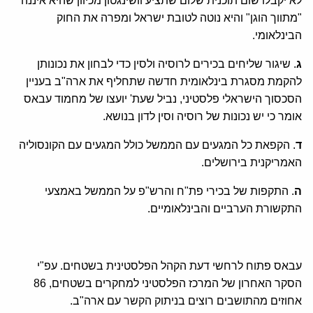
לא יקבלו שום תוכנית שלום שתציע וושינגטון מכיוון שהיא איננה
"מתווך הוגן" והיא נוטה לטובת ישראל ומפרה את החוק
הבינלאומי.
ג
. שיגור שליחים בכירים לרוסיה ולסין כדי לבחון את נכונותן
להקמת מסגרת בינלאומית חדשה שתחליף את ארה"ב בעניין
הסכסוך הישראלי פלסטיני, נביל שעת' יועצו של מחמוד עבאס
אומר כי יש נכונות של רוסיה וסין לדון בנושא.
ד
. הקפאת כל המגעים עם הממשל כולל המגעים עם הקונסוליה
האמריקנית בירושלים.
ה
. התקפות של בכירי פת"ח והרש"פ על הממשל באמצעי
התקשורת הערביים והבינלאומיים.
עבאס פתוח לרחשי דעת הקהל הפלסטינית בשטחים. עפ"י
הסקר האחרון של המרכז הפלסטיני למחקרים בשטחים, 86
אחוזים מהתושבים רוצים בניתוק הקשר עם ארה"ב.