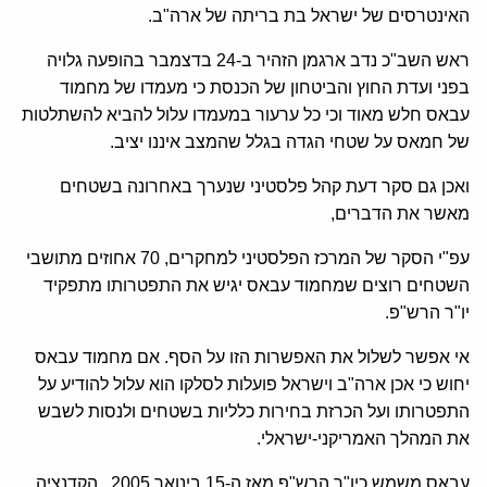
האינטרסים של ישראל בת בריתה של ארה"ב.
ראש השב"כ נדב ארגמן הזהיר ב-24 בדצמבר בהופעה גלויה
בפני ועדת החוץ והביטחון של הכנסת כי מעמדו של מחמוד
עבאס חלש מאוד וכי כל ערעור במעמדו עלול להביא להשתלטות
של חמאס על שטחי הגדה בגלל שהמצב איננו יציב.
ואכן גם סקר דעת קהל פלסטיני שנערך באחרונה בשטחים
מאשר את הדברים,
עפ"י הסקר של המרכז הפלסטיני למחקרים, 70 אחוזים מתושבי
השטחים רוצים שמחמוד עבאס יגיש את התפטרותו מתפקיד
יו"ר הרש"פ.
אי אפשר לשלול את האפשרות הזו על הסף. אם מחמוד עבאס
יחוש כי אכן ארה"ב וישראל פועלות לסלקו הוא עלול להודיע על
התפטרותו ועל הכרזת בחירות כלליות בשטחים ולנסות לשבש
את המהלך האמריקני-ישראלי.
עבאס משמש כיו"ר הרש"פ מאז ה-15 בינואר 2005 , הקדנציה