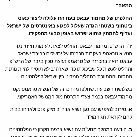
המאה".
החלפתו של מחמוד עבאס בעת הזו עלולה ליצור כאוס
ביטחוני בשטחי הגדה שעלול לפגוע באינטרסים של ישראל
ועדיף להמתין שהוא יפרוש באופן טבעי מתפקידו.
יו"ר הרש"פ, מחמוד עבאס, החליט לצאת לעימות חזיתי נגד
הנשיא טראמפ בעקבות הכרזתו על ירושלים כבירת ישראל.
עבאס רואה בהכרזה של טראמפ נעיצת סכין בגבה של הרש"פ
והחליט לעשות כל שביכולתו כדי שארה"ב לא תוסיף להיות נותנת
החסות והמתווכת בתהליך המדיני בין ישראל לפלסטינים.
בשלושת השבועות שחלפו מההכרזה של הנשיא טראמפ נקט
מחמוד עבאס בכמה צעדי התרסה מול הממשל האמריקני.
א
. סירוב להיפגש עם סגן נשיא ארה"ב מייק פנס ולארחו בבית
לחם לקראת חג המולד.
ב
. הודעה במהלך מסע"ת עם נשיא צרפת מקרון כי הפלסטינים