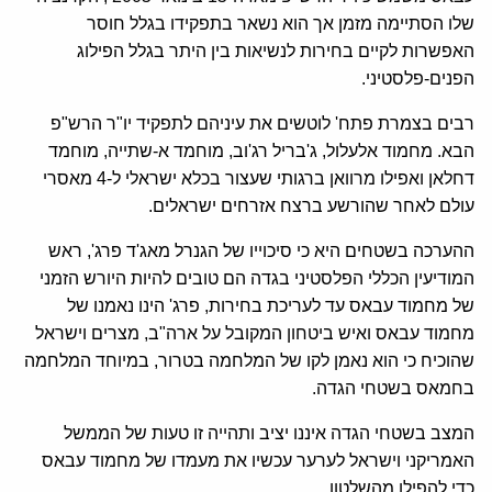
שלו הסתיימה מזמן אך הוא נשאר בתפקידו בגלל חוסר
האפשרות לקיים בחירות לנשיאות בין היתר בגלל הפילוג
הפנים-פלסטיני.
רבים בצמרת פתח' לוטשים את עיניהם לתפקיד יו"ר הרש"פ
הבא. מחמוד אלעלול, ג'בריל רג'וב, מוחמד א-שתייה, מוחמד
דחלאן ואפילו מרוואן ברגותי שעצור בכלא ישראלי ל-4 מאסרי
עולם לאחר שהורשע ברצח אזרחים ישראלים.
ההערכה בשטחים היא כי סיכוייו של הגנרל מאג'ד פרג', ראש
המודיעין הכללי הפלסטיני בגדה הם טובים להיות היורש הזמני
של מחמוד עבאס עד לעריכת בחירות, פרג' הינו נאמנו של
מחמוד עבאס ואיש ביטחון המקובל על ארה"ב, מצרים וישראל
שהוכיח כי הוא נאמן לקו של המלחמה בטרור, במיוחד המלחמה
בחמאס בשטחי הגדה.
המצב בשטחי הגדה איננו יציב ותהייה זו טעות של הממשל
האמריקני וישראל לערער עכשיו את מעמדו של מחמוד עבאס
כדי להפילו מהשלטון.