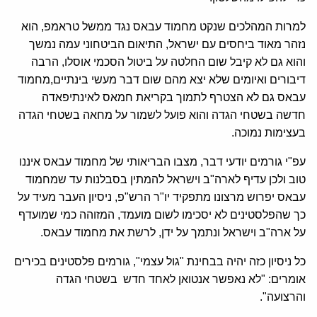
למרות המהלכים שנקט מחמוד עבאס נגד ממשל טראמפ, הוא
נזהר מאוד ביחסים עם ישראל, התיאום הביטחוני עמה נמשך
והוא גם לא קיבל שום החלטה על ביטול הסכמי אוסלו, הרבה
דיבורים ואיומים שלא יצא מהם שום דבר מעשי בינתיים,מחמוד
עבאס גם לא הצטרף לתמוך בקריאת חמאס לאינתיפאדה
חדשה בשטחי הגדה והוא פועל לשמור על מחאה בשטחי הגדה
בעצימות נמוכה.
עפ"י גורמים יודעי דבר, מצבו הבריאותי של מחמוד עבאס איננו
טוב ולכן עדיף לארה"ב וישראל להמתין בסבלנות עד שמחמוד
עבאס יפרוש מרצונו מתפקיד יו"ר הרש"פ, ניסיון העבר מעיד על
כך שהפלסטינים לא יסכימו לשום מועמד, המזוהה כמי שמועדף
על ארה"ב וישראל ונתמך על ידן, לרשת את מחמוד עבאס.
כל ניסיון כזה יהיה בבחינת "גול עצמי", גורמים פלסטינים בכירים
אומרים: "לא נאפשר אנטואן לאחד חדש בשטחי הגדה
והרצועה".