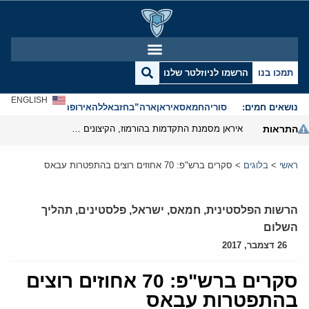
תמכו בנו
הרשמו לניוזלטר שלנו
ENGLISH
נושאים חמים:
סוריה
חמאס
איראן
ארה”ב
חזבאללה
אירופה
אנטישמיות
התראות
איראן מסמנת התקדמות בהורמוז, הקיצונים מנסים לבלום
ראשי
>
בלוגים
>
סקרים ברש"פ: 70 אחוזים רוצים בהתפטרות עבאס
הרשות הפלסטינית
,
חמאס
,
ישראל
,
פלסטינים
,
תהליך
השלום
26 דצמבר, 2017
סקרים ברש"פ: 70 אחוזים רוצים
בהתפטרות עבאס