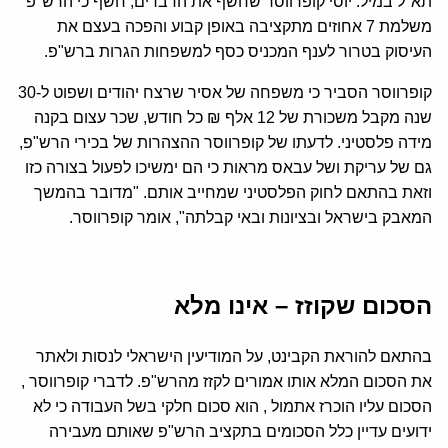
תא"ל במיל. יוסי קופרווסר שחשף את הדברים, חשף כי הרש"פ
משלמת 7 אחוזים מתקציבה באופן קבוע והפכה בעצם את
העיסוק בטרור לענף המכניס כסף למשפחות הגרות ברש"פ.
קופרווסר הסביר כי משפחה של אסיר שרצח יהודים ושפוט ל-30
שנה מקבל משכורת של 12 אלף ₪ כל חודש, שכר עצום בקנה
מידה פלסטיני. לדעתו של קופרווסר ההצהרות של בכירי הרש"פ,
גם של עריקת ושל עבאס מראות כי הם ימשיכו לפעול בצורה כזו
וזאת בהתאם לחוק הפלסטיני שמחייב אותם. "מדובר בהמשך
המאבק בישראל ובציונות ובאי קבלתה", אומר קופרווסר.
הסכום שקוזז – אינו מלא
בהתאם להוראת הקבינט, על המודיעין הישראלי לנסות ולאתר
את הסכום המלא אותו אמורים לקזז מהרש"פ. לדברי קופרווסר ,
הסכום עליו הוכרז אתמול , הוא סכום חלקי בשל העבודה כי לא
ידועים עדיין כלל הסכומים בתקציב הרש"פ שאותם מעבירה