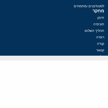
לסטודנטים ומתמחים
מחקר
תימן
תוניסיה
תהליך השלום
רוסיה
קנדה
קטאר
פלסטינים
ערבי ישראל
ערב הסעודית
עיראק
פרסומים אחרונים
איראן מסמנת התקדמות בהורמוז, הקיצונים מנסים לבלום
קמפיזם: איך דוקטרינה קומוניסטית עיצבה את היחס לישראל במערב
נקמה בכותרות, הסכם בחדרים: איראן מתקרבת לפתיחת הורמוז
עסקה מסוכנת: מועצת השלום של טראמפ וחמאס