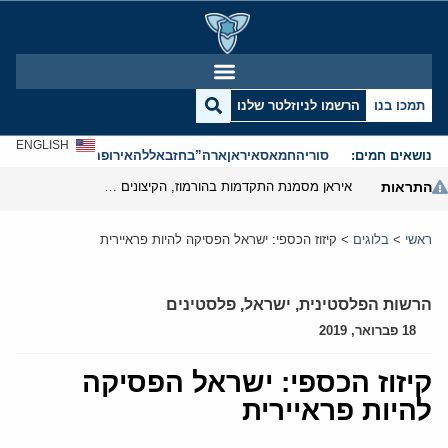
תמכו בנו
הרשמו לניוזלטר שלנו
ENGLISH
נושאים חמים:
סוריה
חמאס
איראן
ארה”ב
חזבאללה
אירופה
אנטישמיות
התראות
איראן מסמנת התקדמות בהורמוז, הקיצונים מנסים לבלום
ראשי
>
בלוגים
>
קיזוז הכספי: ישראל הפסיקה להיות פראיירית
הרשות הפלסטינית
,
ישראל
,
פלסטינים
18 פברואר, 2019
קיזוז הכספי: ישראל הפסיקה
להיות פראיירית