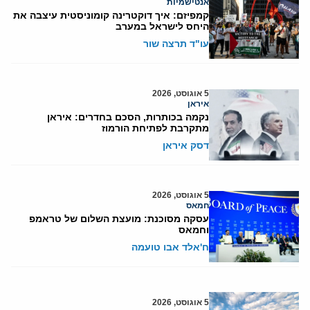
אנטישמיות
קמפיזם: איך דוקטרינה קומוניסטית עיצבה את
היחס לישראל במערב
עו"ד תרצה שור
5 אוגוסט, 2026
איראן
נקמה בכותרות, הסכם בחדרים: איראן
מתקרבת לפתיחת הורמוז
דסק איראן
5 אוגוסט, 2026
חמאס
עסקה מסוכנת: מועצת השלום של טראמפ
וחמאס
ח'אלד אבו טועמה
5 אוגוסט, 2026