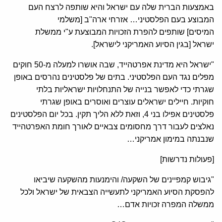
באמצעות הברית שלה עם ישראל והיא שותפה לרצח העם
המבוצע בעם הפלסטיני… אזרחי ארה"ב [משלמי
המיסים] שותפים להפרת הזכויות המבוצעת ע"י ממשלת
ישראל [בגין הסיוע האמריקני לישראל].
"ישראל היא מדינת אפרטהייד, שבה אושרו למעלה מ-50 חוקים
מפלים נגד העם הפלסטיני. בתים של פלסטינים נהרסים באופן
שגרתי כדי לאפשר בנייה של התנחלויות ישראליות בלתי
חוקיות. חיילים ישראלים עוצרים ואוסרים באופן שגרתי
פלסטינים אפילו בני 4, וזאת ללא הליך תקין. בכל יום הפלסטינים
נאלצים לעבור דרך מחסומים צבאיים לאורך חומת האפרטהייד
שנבנתה במימון אמריקני…
[פעולות נדרשות]
"גיבוש קמפיינים של השקעה/ והימנעות מהשקעה שיביאו
להפסקת הסיוע האמריקני לתעשייה הצבאית של ישראל ולכל
ממשלה המפרה זכויות אדם…