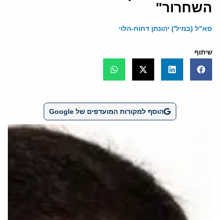
השחרור"
סא"ל (במיל') יהונתן דחוח-הלוי
שיתוף
הוסף למקורות המועדפים של Google