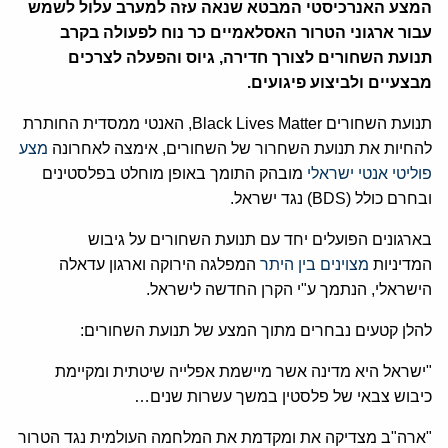
המצע האנרכיסטי המבטא שנאה עזה למערב עלול לשמש
עבור ארגוני הטרור האסלאמיים כר נוח לפעולה בקרב
תנועת השחורים לצורך חדירה, גיוס והפעלה לצרכים
מבצעיים ולביצוע פיגועים.
תנועת השחורים Black Lives Matter, האנטי ממסדית החותרת
להחיות את תנועת השחרור של השחורים, אימצה לאחרונה
מצע
פוליטי אנטי ישראלי
מובהק התומך באופן מוחלט בפלסטינים
ובחרם כולל (BDS) נגד ישראל.
בארגונים הפועלים יחד עם תנועת השחורים על גיבוש
המדיניות
מצוינים בין היתר
המפלגה הירוקה וארגון עדאלה
הישראלי, הנתמך ע"י הקרן החדשה לישראל.
להלן קטעים נבחרים מתוך המצע של תנועת השחורים:
"ישראל היא מדינה אשר מיישמת אפלייה שיטתית ומקיימת
כיבוש צבאי של פלסטין במשך עשרות שנים…
"ארה"ב מצדיקה את ומקדמת את המלחמה העולמית נגד הטרור