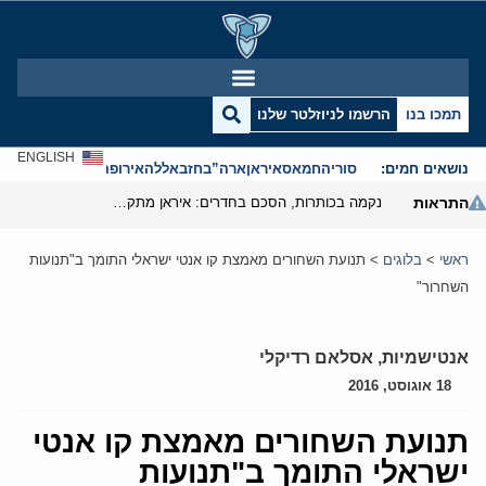
תמכו בנו
הרשמו לניוזלטר שלנו
ENGLISH
נושאים חמים:
סוריה
חמאס
איראן
ארה”ב
חזבאללה
אירופה
אנטישמיות
התראות
נקמה בכותרות, הסכם בחדרים: איראן מתקרבת לפתיחת הורמוז
ראשי
>
בלוגים
>
תנועת השחורים מאמצת קו אנטי ישראלי התומך ב"תנועות
השחרור"
אנטישמיות
,
אסלאם רדיקלי
18 אוגוסט, 2016
תנועת השחורים מאמצת קו אנטי
ישראלי התומך ב"תנועות