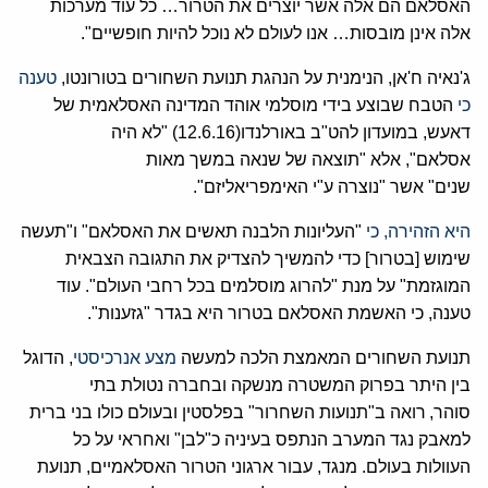
האסלאם הם אלה אשר יוצרים את הטרור… כל עוד מערכות
אלה אינן מובסות… אנו לעולם לא נוכל להיות חופשיים".
ג'נאיה ח'אן, הנימנית על הנהגת תנועת השחורים בטורונטו,
טענה
כי
הטבח שבוצע בידי מוסלמי אוהד המדינה האסלאמית של
דאעש, במועדון להט"ב באורלנדו(12.6.16) "לא היה
אסלאם", אלא "תוצאה של שנאה במשך מאות
שנים" אשר "נוצרה ע"י האימפריאליזם".
היא הזהירה, כי
"העליונות הלבנה תאשים את האסלאם" ו"תעשה
שימוש [בטרור] כדי להמשיך להצדיק את התגובה הצבאית
המוגזמת" על מנת "להרוג מוסלמים בכל רחבי העולם". עוד
טענה, כי האשמת האסלאם בטרור היא בגדר "גזענות".
תנועת השחורים המאמצת הלכה למעשה
מצע אנרכיסטי
, הדוגל
בין היתר בפרוק המשטרה מנשקה ובחברה נטולת בתי
סוהר,
רואה ב"תנועות השחרור" בפלסטין ובעולם כולו בני ברית
למאבק נגד המערב הנתפס בעיניה כ"לבן" ואחראי על כל
העוולות בעולם. מנגד, עבור ארגוני הטרור האסלאמיים, תנועת