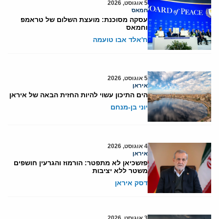
5 אוגוסט, 2026
חמאס
עסקה מסוכנת: מועצת השלום של טראמפ
וחמאס
ח'אלד אבו טועמה
5 אוגוסט, 2026
איראן
הים התיכון עשוי להיות החזית הבאה של איראן
יוני בן-מנחם
4 אוגוסט, 2026
איראן
פזשכיאן לא מתפטר: הורמוז והגרעין חושפים
משטר ללא יציבות
דסק איראן
3 אוגוסט, 2026