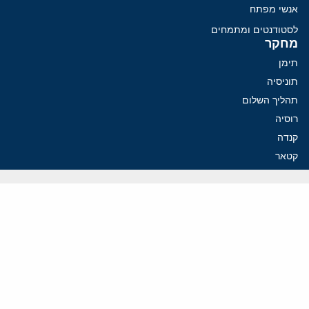
אנשי מפתח
לסטודנטים ומתמחים
מחקר
תימן
תוניסיה
תהליך השלום
רוסיה
קנדה
קטאר
פלסטינים
ערבי ישראל
ערב הסעודית
עיראק
פרסומים אחרונים
נקמה בכותרות, הסכם בחדרים: איראן מתקרבת לפתיחת הורמוז
עסקה מסוכנת: מועצת השלום של טראמפ וחמאס
הים התיכון עשוי להיות החזית הבאה של איראן