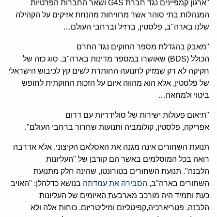
"ארגון קמפיינים נגד חברת G4S ושאר החברות הפרטיות
המנהלות בתי סוהר אשר מרוויחות מהנחת אזיקים על הקהילה
שלנו בארה"ב, פלסטין, ברזיל וברחבי העולם…
"מאבק בהגדלת מספר החוקים נגד החרם
הכולל (BDS) שאושרו במספר מדינות בארה"ב. סוג כזה של
חקיקה לא רק שמזיק לתנועה החותרת לשים קץ לכיבוש הישראלי
של פלסטין, אלא הוא מהווה איום על הזכות החוקתית לחופש
ביטוי ולמחאה…
"תיאום פעולות ישירות של סולידריות עם דרום
אפריקה, פלסטין, קולומביה ותנועות שחרור ברחבי העולם".
תנועת השחורים אינה מגנה את האסלאם הקיצוני, אלא אדרבה
רואה בכל המוסלמים באשר הם קורבן של "העליונות
הלבנה". תנועת השחורים בטורונטו, שהינה חלק מתנועת
השחורים בארה"ב,
הסבירה את עמדתה
בנושא כדלהלן: "האויב
כעת ותמיד היה מורכב מארבעת האיומים של העליונות
הלבנה, פטריארכיה,קפיטליזם ומיליטריזם. כוחות אלה ולא