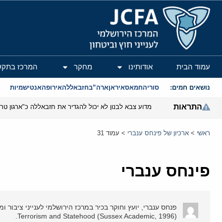
המרכז הירושלמי לענייני חוץ וביטחון
עמוד הבית
אודותינו
מחקר
המרכז בתקש
נושאים חמים:
סוריה
חמאס
איראן
ארה”ב
חזבאללה
אירופה
אנטישמיות
התראות
ראשי
>
ארכיון של פינחס ענברי
>
עמוד 31
פינחס ענברי
Terrorism and Statehood (Sussex Academic, 1996).