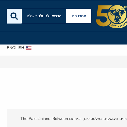
תמכו בנו
הרשמו לניוזלטר שלנו
ENGLISH
חותמ
פנחס ענברי, יועץ וחוקר בכיר במרכז הירושלמי לענייני ציבור ומדינה, עיתונאי ותיק ופרשן לענייני ערבים והמזרח התיכון. מחברם של מספר ספרים העוסקים בפלסטינים, וביניהם:The Palestinians: Between