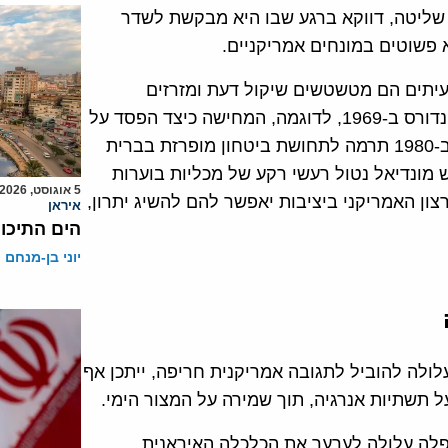
שליטה, דווקא ברגע שבו היא מבקשת לשדר
 פשוטים במונחים אמריקניים.
עיתים הם מטשטשים שיקול דעת ומזרזים
החלטות דרמטיות. “מלחמת הכדורגל” בין אל סלבדור להונדורס ב-1969, לדוגמה, המחישה כיצד הפסד על
הדשא יכול להצית עימות צבאי. גם אולימפיאדת מוסקבה ב-1980 תרמה לתחושת ביטחון מופרזת בברית
מונדיאל נטול רעשי רקע של מכליות בוערות
5 אוגוסט, 2026
צון האמריקני ביציבות יאפשר להם להשיג יתרון,
איראן
הים התיכון
יוני בן-מנחם
לולה להוביל לתגובה אמריקנית חריפה, ייתכן אף
 תשתיות אנרגיה, תוך שמירה על המצור הימי.
פלה עלולה לערער את הכלכלה האיראנית