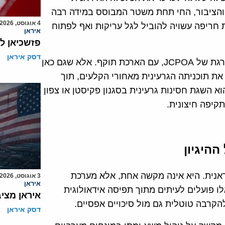
, והציבור, החי תחת משטר המבוסס במידה רבה
4 אוגוסט, 2026
 חריפה עשויה להוביל לגל עריקות ואף לפתוח
איראן
פזשכיאן ל
דסק איראן
מן העבר השני ניצבת האפשרות להסכם, מעין גרסה משודרגת של JCPOA, עם הארכת תוקף. אלא שגם כאן
ת תוכניתה הגרעינית מאחורי הקלעים, תוך
וא השגת חסינות גרעינית בסגנון פקיסטן או צפון
קיפה חיצונית.
היגיון
אנית. היא אינה מקשה אחת, אלא מערכת
3 אוגוסט, 2026
איראן
 פועלים לעיתים מתוך תפיסה אידאולוגית
איראן מצי
דסק איראן