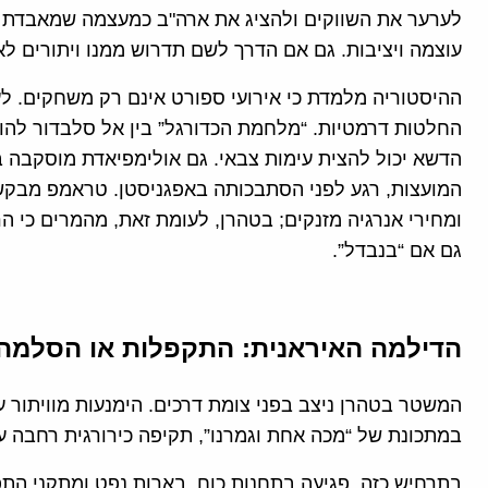
לערער את השווקים ולהציג את ארה"ב כמעצמה שמאבדת 
עוצמה ויציבות. גם אם הדרך לשם תדרוש ממנו ויתורים לא
ההיסטוריה מלמדת כי אירועי ספורט אינם רק משחקים. ל
המועצות, רגע לפני הסתבכותה באפגניסטן. טראמפ מבקש 
ומחירי אנרגיה מזנקים; בטהרן, לעומת זאת, מהמרים כי הר
גם אם “בנבדל”.
הדילמה האיראנית: התקפלות או הסלמה
המשטר בטהרן ניצב בפני צומת דרכים. הימנעות מוויתור ע
במתכונת של “מכה אחת וגמרנו”, תקיפה כירורגית רחבה על
בתרחיש כזה, פגיעה בתחנות כוח, בארות נפט ומתקני הת