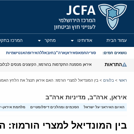
המרכז הירושלמי לענייני חוץ וביטחון
עמוד הבית
אודותינו
מחקר
המרכז בתקש
נושאים חמים:
סוריה
חמאס
איראן
ארה”ב
חזבאללה
אירופה
אנטישמיות
התראות
איראן מסמנת התקדמות בהורמוז, הקיצונים מנסים לבלום
ראשי
>
בלוגים
>
בין המונדיאל למצרי הורמוז: האם איראן תנצל את הלחץ האמ
איראן
,
ארה"ב
,
מדיניות ארה"ב
האיום האיראני על ישראל
הסכמים ומהלכים דיפלומטיים
מלחמת איראן-י
בין המונדיאל למצרי הורמוז: