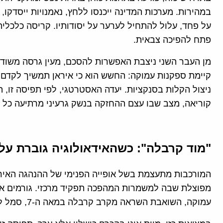
במהירות. מערכות המדינה ייכנסו ללחץ, נאמנויות ייסדקו
על פחד, עלול להתחיל לערער על יסודותיו. קריסה כלכלית
פתח להפיכה צבאית.
קיימת ספקנות עמוקה: החשש הוא כי איראן תמשיך לקדם א
ניצול הקלות בסנקציות. יעדה האסטרטגי, לפי תפיסה זו, ה
קוריאה, מצב שבו עצם ההחזקה בנשק גרעיני מרתיעה כל ת
"מוד קרבלה": כשהאידאולוגיה גוברת על ה
המורכבות מתעצמת בשל אופייה הפנימי של ההנהגה האיר
מפוצלת שבה למשמרות המהפכה תפקיד מרכזי. גורמים אלו
עמוקה, השואבת השראה מקרב קרבלה במאה ה-7, סמל להקרבה טוטלית גם מול סיכויים אפסיים.