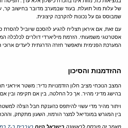
במציאות כזו, מוות אינו בהכרח כישלון אלא ערך. תפיסה ז
של עלות מול תועלת. בעוד שבמערב מדובר בחישוב קר, ע
שמבוסס גם על נכונות להקרבה קיצונית.
עם זאת, אם איראן תצליח להגיע להסכם שיוביל להסרת סנ
אסטרטגי משמעותי. הזרמת מיליארדי דולרים לכלכלה המק
המערכת הפנימית ותאפשר חזרה הדרגתית ליעדים ארוכי ה
ההזדמנות והסיכון
המצב הנוכחי מציב חלון הזדמנויות נדיר: משטר איראני תח
בהישג מדיני מהיר. אך כל החלטה, בין אם תקיפה ובין אם
ויתור מהיר מדי עשוי להיתפס כהענקת חבל הצלה למשטר,
בין המגרש במונדיאל למצר הורמוז, השעון מתקתק, וההכ
מאמר זה פורסם לראשונה
בישראל היום
בעברית ב-7 במאי 2026