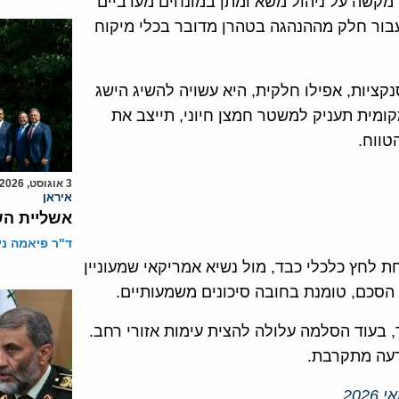
ו מקשה על ניהול משא ומתן במונחים מערביים
בור חלק מההנהגה בטהרן מדובר בכלי מיקוח
קציות, אפילו חלקית, היא עשויה להשיג הישג
ומית תעניק למשטר חמצן חיוני, תייצב את
טווח.
3 אוגוסט, 2026
איראן
אשליית הש
ד"ר פיאמה ני
ת לחץ כלכלי כבד, מול נשיא אמריקאי שמעוניין
 הסכם, טומנת בחובה סיכונים משמעותיים.
 בעוד הסלמה עלולה להצית עימות אזורי רחב.
רעה מתקרבת.
.