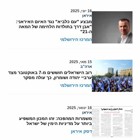
16 יוני, 2025
איראן
מבצע "עם כלביא" נגד האיום האיראני:
"אבן דרך בתולדות הלחימה של המאה
ה-21"
המרכז הירושלמי
15 מאי, 2025
ארה"ב
רוב הישראלים חוששים מ-7 באוקטובר מצד
ערביי יהודה ושומרון, כך עולה מסקר
המרכז הירושלמי
16 ינואר, 2025
איראן
משמרות המהפכה: זהו המכון המשפיע
ביותר על מדיניות הימין של ישראל
דסק איראן