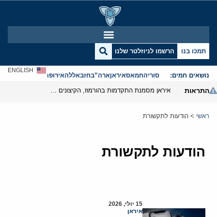
תמכו בנו
הרשמו לניוזלטר שלנו
ENGLISH
נושאים חמים:
סוריה
חמאס
איראן
ארה”ב
חזבאללה
אירופה
אנטישמיות
התראות
איראן מסמנת התקדמות בהורמוז, הקיצונים מנסים לבלום
ראשי
>
הודעות לתקשורת
הודעות לתקשורת
15 יולי, 2026
איראן