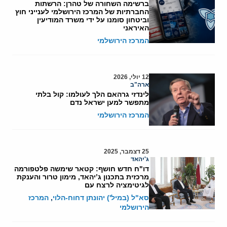
ברשימה השחורה של טהרן: הרשתות
החברתיות של המרכז הירושלמי לענייני חוץ
וביטחון סומנו על ידי משרד המודיעין
האיראני
המרכז הירושלמי
12 יולי, 2026
ארה"ב
לינדזי גרהאם הלך לעולמו: קול בלתי
מתפשר למען ישראל נדם
המרכז הירושלמי
25 דצמבר, 2025
ג'יהאד
דו"ח חדש חושף: קטאר שימשה פלטפורמה
מרכזית בתכנון ג’יהאד, מימון טרור והענקת
לגיטימציה לרצח עם
סא"ל (במיל') יהונתן דחוח-הלוי
,
המרכז
הירושלמי