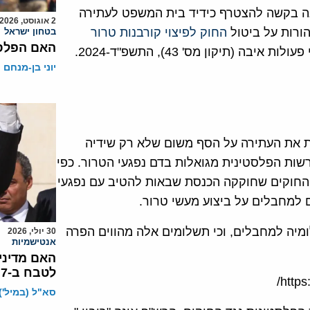
דינה בקשה להצטרף כידיד בית המשפט לעתירה
2 אוגוסט, 2026
ורות על ביטול
החוק לפיצוי קורבנות טרור
בטחון ישראל
האם הפלסט
יבה (תיקון מס' 43), התשפ"ד-2024.
יוני בן-מנחם
ת את העתירה על הסף משום שלא רק שידיה
שות הפלסטינית מגואלות בדם נפגעי הטרור. כפי
חוקים שחוקקה הכנסת שבאות להטיב עם נפגעי
 למחבלים על ביצוע מעשי טרור.
יה למחבלים, וכי תשלומים אלה מהווים הפרה
30 יולי, 2026
אנטישמיות
האם מדיני
לטבח ב-7 באוקטובר?
https
סא"ל (במיל')