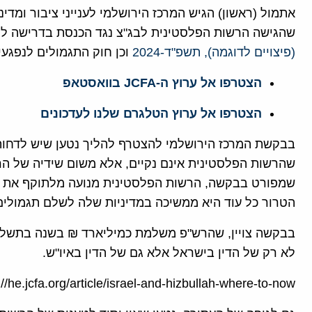
אתמול (ראשון) הגיש המרכז הירושלמי לענייני ציבור ומ
שהגישה הרשות הפלסטינית לבג"צ נגד הכנסת בדרישה לה
(פיצויים לדוגמה), תשפ"ד-2024
וכן חוק התגמולים לנפגעי פעולות א
הצטרפו אל ערוץ ה-JCFA בוואסטאפ
הצטרפו אל ערוץ הטלגרם שלנו לעדכונים
בבקשת המרכז הירושלמי להצטרף להליך נטען שיש לדחו
שהרשות הפלסטינית אינם נקיים, אלא משום שידיה של הר
שמפורט בבקשה, הרשות הפלסטינית מנועה מלתוקף את ה
הטרור כל עוד היא ממשיכה במדיניות שלה לשלם תגמולים
בבקשה צויין, שהרש"פ משלמת כמיליארד ₪ בשנה בתשלומ
לא רק של הדין בישראל אלא גם של הדין באיו"ש.
://he.jcfa.org/article/israel-and-hizbullah-where-to-now/