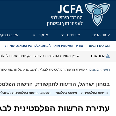
המרכז הירושלמי לענייני חוץ וביטחון
עמוד הבית
אודותינו
מחקר
המרכז בתקש
נושאים חמים:
סוריה
חמאס
איראן
ארה”ב
חזבאללה
אירופה
אנטישמיות
התראות
איראן מסמנת התקדמות בהורמוז, הקיצונים מנסים לבלום
ראשי
>
בלוגים
>
עתירת הרשות הפלסטינית לבג"ץ: "מצג שווא של הרשות כקורב
בטחון ישראל
,
הודעות לתקשורת
,
הרשות הפלסטי
הרשות הפלסטינית
משפט בינלאומי
תשלומי הרשות הפלסטינית למחבלים 
עתירת הרשות הפלסטינית לבג"