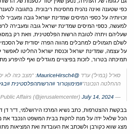
גם לגופה של העתירה, נטען שאין יסוד לטענות של הרשות 
כפי שטענה ואינה נהנית מחסינות ריבונית. בתגובה לטענ
זכויותיה על כספי המיסים שמדינת ישראל גובה ומעביר לה,
למעשה, כספי המיסים שמדינת ישראל גובה ומעבירה לרש
שעליהם ויתרה לטובת הרשות הפלסטינית, וזאת רק במסגר
לשלם תגמולים למחבלים מהווה הפרה יסודית של הסכמי או
על עצמה, שמדינת ישראל וכנסת ישראל החליטו לאפשר לנ
תמיכתה בטרור, לזכות בפיצויים מוגדלים ואף להיפרע מתו
סא"ל (במיל') עו"ד
@MauriceHirsch4
: "מצב כזה לא י
ההחלטה הנכונה"
#מימוןטרור
#הרשותהפלסטינית
#בגץ
July 14, 2024
— Jerusalem Center For Public Affairs (@jerusalemcenter)
בבקשת ההצטרפות, כתב נשיא המרכז הירושלמי, ד"ר דן די
הכל שלאל ידה על מנת לחקות בבית המשפט הנכבד את מה
מצג שווא כקורבן ולשכתב את העובדות ואת המציאות מתו