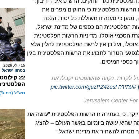
הפלסטינית נגד החוקים. הרש"פ אינה "ריבון,"
ת הרשות הפלסטינית כי החוקים מפרים את
 נטען כי טענה זו משוללת כל יסוד. הלכה
ות הפלסטינית הם כספים של מדינת ישראל,
ת הסכמי אוסלו. מדיניות הרשות הפלסטינית
סלו, ועל כן אין לרשת הפלסטינית להלין אלא
פגעי הטרור לתבוע את הרשות הפלסטינית בגין
ך כספי המיסים.
15 יולי, 2026
בטחון ישראל
22 קילו
כול לקרות. נקווה שהשופטים יקבלו את
הפלסטינית
#עתירה
pic.twitter.com/guzPZ4zesl
סא"ל (במיל')
יקר, כי בעתירה זו הרשות הפלסטינית "עושה את
 שהיא עושה ביומיום באשר העולם – להציג
ך מטרה להשחיר את מדינת ישראל."