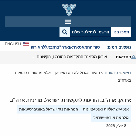
תמכו בנו
הרשמו לניוזלטר שלנו
ENGLISH
נושאים חמים:
סוריה
חמאס
איראן
ארה”ב
חזבאללה
אירופה
אנטישמיות
התראות
איראן מסמנת התקדמות בהורמוז, הקיצונים מנסים לבלום
ראשי
>
סרטונים
>
האיום הגדול לא בא מאיראן – אלא מהאוניברסיטאות
בארה"ב
איראן
,
ארה"ב
,
הודעות לתקשורת
,
ישראל
,
מדיניות ארה"ב
אנטי-ישראליות ואנטי-ציונות
המחאות נגד ישראל באוניברסיטאות
מלחמת איראן-ישראל
8 יולי, 2025