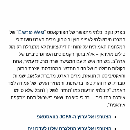
בפרק נוקב ובלתי מתפשר של הפודקאסט "
East to West
" של
המרכז הירושלמי לענייני חוץ וביטחון, מרים הארט טוענת כי
המלחמה האמיתית על זהות יהודית-ציונית לא מתנהלת רק מול
טילים מאיראן – אלא בתוך הקמפוסים הפרוגרסיביים של
ארה"ב. בשיחה אישית עם המגישה שרה מרטינז עמיר, אחת
הקולות הבולטים של הדור החדש: המהנדסת, יוצרת התוכן
והאקטיביסטית הנועזת, מרים הארט, מדברת על אנטישמיות
גוברת, שיח זהות טעון ברשתות, והמחיר האישי של עמידה לצד
האמת. "קיבלתי הודעות כמו 'תחזרי לפולין' ו'חבל שלא סיימו
איתכם בתנורים' – רק כי סיפרתי שאני בישראל תחת מתקפה
איראנית".
הצטרפו אל ערוץ ה-JCFA בוואסטאפ
הצטרפו אל ערוץ הטלגרם שלנו לעדכונים