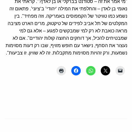
"מי אמר את זה – סטודנט בברקלי או בן לאדן?". קראתי את
נאומי בן לאדן – והחלפתי את המילה ‘יהודי’ ב‘ציוני’. פתאום זה
נשמע כמו טוויטר של הקמפוסים באמריקה. וזה מפחיד". בין
המקלטים של תל אביב לפידים של טיקטוק, מרים הארט מציבה
מראה כואבת לא רק למי שמבקשים לפגוע – אלא גם למי
שמבטיחים להכיל, אך דוחקים החוצה קולות יהודיים". אם לא
נעצור את הסחף, נישאר עם חופש מזויף, שבו רק דעות מסוימות
נשמעות, ורק זהויות מסוימות מתקבלות. זה לא שוויון. זו צביעות".