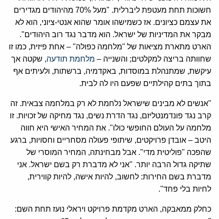
חשוכות תחת מעטפת ליברלית. "מעל 70% מהיהודים מגדירים
את עצמם כציונים. אז כשמישהו אומר שהוא אנטי-ציוני, הוא לא
מבקר את המדיניות של ישראל. הוא מדבר נגד רוב היהודים".
הארט מתארת מציאות של "מלחמה כפולה" – אחת פיזית, כמו זו
שחוותה בריצה למקלטים; והשנייה –
מלחמת תודעה
, שקטה אך
עיקשת, שמתנהלת במוסדות, באקדמיה, ברשתות, ולעיתים אף
בתוך בתים קהילתיים שפעם היו לה לבית.
"אנשים לא מבינים שישראל נלחמת לא רק במלחמה צבאית. זה
קרב נגד פונדמנטליזם, נגד הדרת נשים, נגד מחיקה של זכויות. זו
מלחמה על העולם החופשי כולו". את המחיר האישי היא חווה
היטב – אובדן פרויקטים, שיתופי פעולה מסחריים וחסויות, ברגע
שהפכה "פוליטית מדי". אבל מבחינתה, המחיר המוסרי של
שתיקה גדול הרבה יותר. "אני לא מדברת רק בשם ישראל. אני
מדברת בשם החירות: לחשוב, להיות אישה, להיות קווירית,
לחיות בלי פחד".
כחלק ממאבקה, הארט מקדמת פרויקט ויראלי נועז תחת השם: