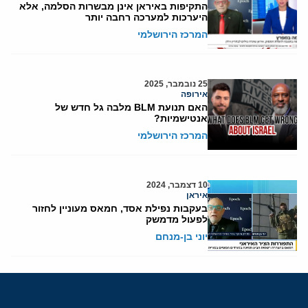
התקיפות באיראן אינן מבשרות הסלמה, אלא
היערכות למערכה רחבה יותר
המרכז הירושלמי
25 נובמבר, 2025
אירופה
האם תנועת BLM מלבה גל חדש של
אנטישמיות?
המרכז הירושלמי
10 דצמבר, 2024
איראן
בעקבות נפילת אסד, חמאס מעוניין לחזור
לפעול מדמשק
יוני בן-מנחם