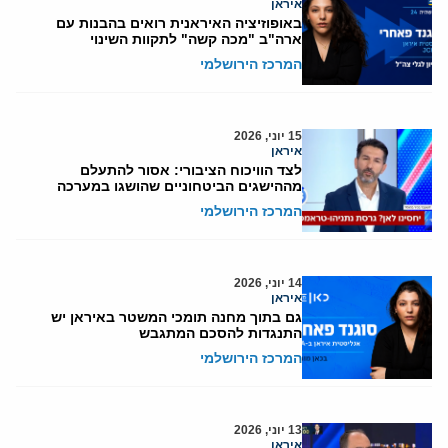
איראן
באופוזיציה האיראנית רואים בהבנות עם
ארה"ב "מכה קשה" לתקוות השינוי
המרכז הירושלמי
15 יוני, 2026
איראן
לצד הוויכוח הציבורי: אסור להתעלם
מההישגים הביטחוניים שהושגו במערכה
המרכז הירושלמי
14 יוני, 2026
איראן
גם בתוך מחנה תומכי המשטר באיראן יש
התנגדות להסכם המתגבש
המרכז הירושלמי
13 יוני, 2026
איראן