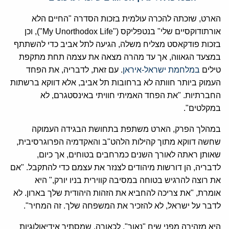
הארט, שזכתה להכרה עולמית בזכות הסדרה "החיים הלא
אורתודוקסיים שלי" בנטפליקס ("My Unorthodox Life"), וכן
בזכות פודקאסט מצליח משלה, הגיעה לתל אביב כדי להשתתף
במצעד הגאווה, אך עד מהרה מצאה את עצמה תחת מתקפת
טילים
במלחמת ישראל-איראן
. עם זאת, לדבריה, את הפחד
העמוק ביותר חוותה לא ברחובות תל אביב, אלא דווקא ברשתות
החברתיות. "את הפחד האמיתי חוויתי באינסטגרם, לא
במקלטים".
במהלך הפרק, הארט משתפת בתחושת הבגידה העמוקה
שחשה דווקא מתוך קהילות הלהט"ב והאקדמיה הפרוגרסיבית,
שאותן ראתה לאורך השנים כמרחבים בטוחים, אך כיום,
לדבריה, הן דורשות מיהודים לצנזר את עצמם כדי להתקבל. "אם
את רוצה להרגיש בטוחה במסיבה קווירית בניו יורק," היא
אומרת, "את צריכה להחביא את הזהות היהודית שלך בארון. לא
לדבר על ישראל, לא להזכיר את המשפחה שלך. זה המחיר".
היא מזהירה מפני שיח "נאור", לכאורה, שמסתיר אידיאולוגיות