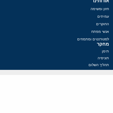
אודותינו
חזון ומשימה
עמיתים
החוקרים
אנשי מפתח
לסטודנטים ומתמחים
מחקר
תימן
תוניסיה
תהליך השלום
רוסיה
קנדה
קטאר
פלסטינים
ערבי ישראל
ערב הסעודית
עיראק