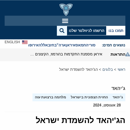
תמכו בנו
הרשמו לניוזלטר שלנו
ENGLISH
נושאים חמים:
סוריה
חמאס
איראן
ארה”ב
חזבאללה
אירופה
אנטישמיות
התראות
איראן מסמנת התקדמות בהורמוז, הקיצונים מנסים לבלום
ראשי
>
בלוגים
>
הג'יהאד להשמדת ישראל
ג'יהאד
ג'יהאד
החזית הצפונית בישראל
מלחמה ברצועת עזה
28 אוגוסט, 2024
הג'יהאד להשמדת ישראל