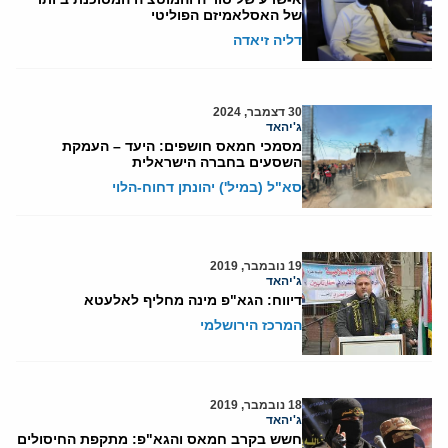
של האסלאמיזם הפוליטי
דליה זיאדה
30 דצמבר, 2024
ג'יהאד
מסמכי חמאס חושפים: היעד – העמקת
השסעים בחברה הישראלית
סא"ל (במיל') יהונתן דחוח-הלוי
19 נובמבר, 2019
ג'יהאד
דיווח: הגא"פ מינה מחליף לאלעטא
המרכז הירושלמי
18 נובמבר, 2019
ג'יהאד
חשש בקרב חמאס והגא"פ: מתקפת החיסולים