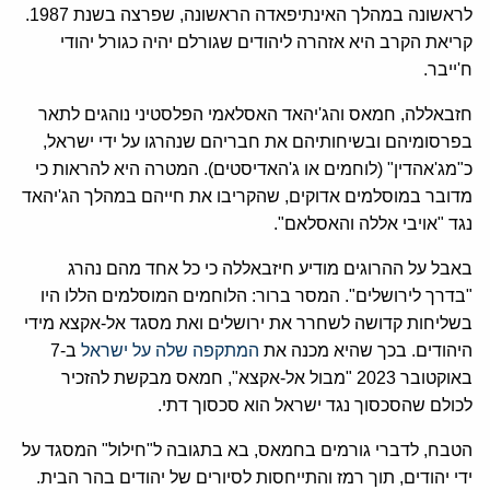
לראשונה במהלך האינתיפאדה הראשונה, שפרצה בשנת 1987.
קריאת הקרב היא אזהרה ליהודים שגורלם יהיה כגורל יהודי
ח'ייבר.
חזבאללה, חמאס והג'יהאד האסלאמי הפלסטיני נוהגים לתאר
בפרסומיהם ובשיחותיהם את חבריהם שנהרגו על ידי ישראל,
כ"מג'אהדין" (לוחמים או ג'האדיסטים). המטרה היא להראות כי
מדובר במוסלמים אדוקים, שהקריבו את חייהם במהלך הג'יהאד
נגד "אויבי אללה והאסלאם".
באבל על ההרוגים מודיע חיזבאללה כי כל אחד מהם נהרג
"בדרך לירושלים". המסר ברור: הלוחמים המוסלמים הללו היו
בשליחות קדושה לשחרר את ירושלים ואת מסגד אל-אקצא מידי
היהודים. בכך שהיא מכנה את
המתקפה שלה על ישראל
ב-7
באוקטובר 2023 "מבול אל-אקצא", חמאס מבקשת להזכיר
לכולם שהסכסוך נגד ישראל הוא סכסוך דתי.
הטבח, לדברי גורמים בחמאס, בא בתגובה ל"חילול" המסגד על
ידי יהודים, תוך רמז והתייחסות לסיורים של יהודים בהר הבית.