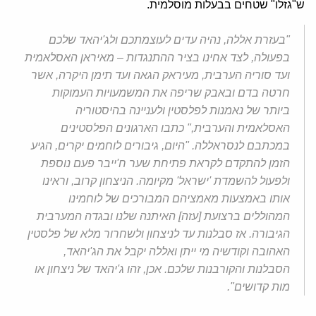
ש"גזלו" שטחים בבעלות מוסלמית.
"בעזרת אללה, נהיה עדים לעוצמתכם ולג'יהאד שלכם
בפעולה, לצד אחינו בציר ההתנגדות – מאיראן האסלאמית
ועד סוריה הערבית, מעיראק הגאה ועד תימן היקרה, אשר
חרטה בדם ובאבק שריפה את המשמעויות העמוקות
ביותר של נאמנות לפלסטין ולעניינה בהיסטוריה
האסלאמית והערבית," כתבו הארגונים הפלסטינים
במכתבם לנסראללה. "היום, גיבורים לוחמים יקרים, הגיע
הזמן להתקדם לקראת פתיחת שער ח'ייבר פעם נוספת
ולפעול להשמדת 'ישראל' מקיומה. הניצחון קרוב, וראינו
אותו באמצעות מאמציהם המבורכים של לוחמינו
המהוללים ברצועת [עזה] האיתנה שלנו ובגדה המערבית
הגיבורה. אז סבלנות עד לניצחון ולשחרור מלא של פלסטין
האהובה וקודשיה מי ייתן ואללה יקבל את הג'יהאד,
הסבלנות והקורבנות שלכם. אכן, זהו ג'יהאד של ניצחון או
מות קדושים".