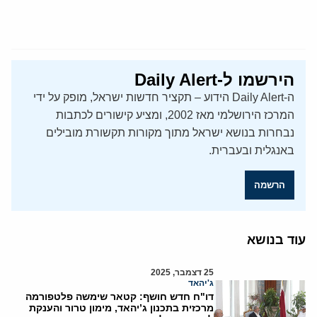
הירשמו ל-Daily Alert
ה-Daily Alert הידוע – תקציר חדשות ישראל, מופק על ידי
המרכז הירושלמי מאז 2002, ומציע קישורים לכתבות
נבחרות בנושא ישראל מתוך מקורות תקשורת מובילים
באנגלית ובעברית.
הרשמה
עוד בנושא
25 דצמבר, 2025
ג'יהאד
דו"ח חדש חושף: קטאר שימשה פלטפורמה
מרכזית בתכנון ג’יהאד, מימון טרור והענקת