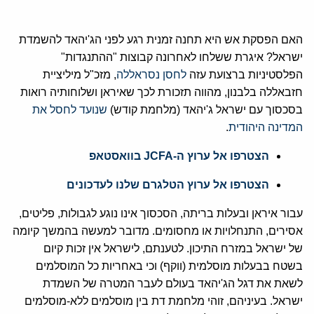
האם הפסקת אש היא תחנה זמנית רגע לפני הג'יהאד להשמדת
ישראל? איגרת ששלחו לאחרונה קבוצות "ההתנגדות"
הפלסטיניות ברצועת עזה
לחסן נסראללה
, מזכ"ל מיליציית
חזבאללה בלבנון, מהווה תזכורת לכך שאיראן ושלוחותיה רואות
בסכסוך עם ישראל ג'יהאד (מלחמת קודש)
שנועד לחסל את
המדינה היהודית
.
הצטרפו אל ערוץ ה-JCFA בוואסטאפ
הצטרפו אל ערוץ הטלגרם שלנו לעדכונים
עבור איראן ובעלות בריתה, הסכסוך אינו נוגע לגבולות, פליטים,
אסירים, התנחלויות או מחסומים. מדובר למעשה בהמשך קיומה
של ישראל במזרח התיכון. לטענתם, לישראל אין זכות קיום
בשטח בבעלות מוסלמית (ווקף) וכי באחריות כל המוסלמים
לשאת את דגל הג'יהאד בעולם לעבר המטרה של השמדת
ישראל. בעיניהם, זוהי מלחמת דת בין מוסלמים ללא-מוסלמים