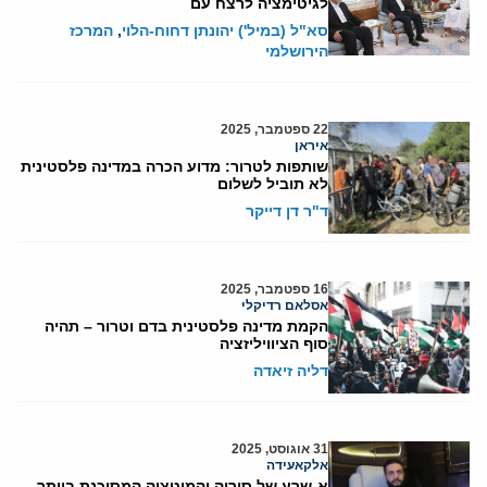
לגיטימציה לרצח עם
סא"ל (במיל') יהונתן דחוח-הלוי
,
המרכז
הירושלמי
22 ספטמבר, 2025
איראן
שותפות לטרור: מדוע הכרה במדינה פלסטינית
לא תוביל לשלום
ד"ר דן דייקר
16 ספטמבר, 2025
אסלאם רדיקלי
הקמת מדינה פלסטינית בדם וטרור – תהיה
סוף הציוויליזציה
דליה זיאדה
31 אוגוסט, 2025
אלקאעידה
א-שרע של סוריה והמוטציה המסוכנת ביותר