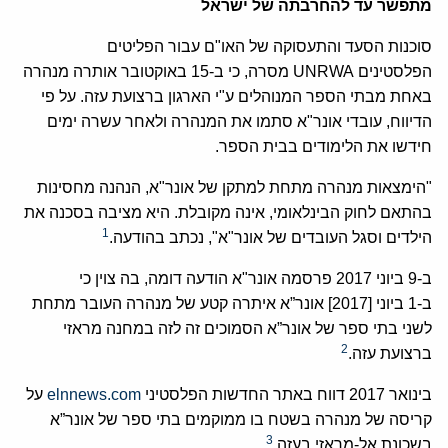
מתפשר עד להחרבתה של ישראל
סוכנות הסעד והתעסוקה של האו"ם עבור הפליטים
הפלסטינים UNRWA מסרה, כי ב-15 באוקטובר אותרה מנהרה
באחת מבתי הספר המנוהלים ע"י הארגון ברצועת עזה. על פי
הדיווח, עובדי אונר"א סתמו את המנהרה ולאחר עשרה ימים
חידשו את הלימודים בבית הספר.
"הימצאות מנהרה מתחת למתקן של אונר"א, הנהנה מחסינות
בהתאם לחוק הבינלאומי, אינה מקובלת. היא מציבה בסכנה את
1
הילדים וסגל העובדים של אונר"א", נכתב בהודעה.
ב-9 ביוני 2017 פרסמה אונר"א הודעה דומה, בה צוין כי
ב-1 ביוני [2017] אונר”א איתרה קטע של מנהרה העובר מתחת
לשני בתי ספר של אונר”א הסמוכים זה לזה במחנה מראזי
2
ברצועת עזה.
בינואר 2017 דווח באתר החדשות הפלסטיני
elnnews.com
על
קריסה של מנהרה בשטח בו ממוקמים בתי ספר של אונר”א
3
בשכונת אל-מראזי בעזה.