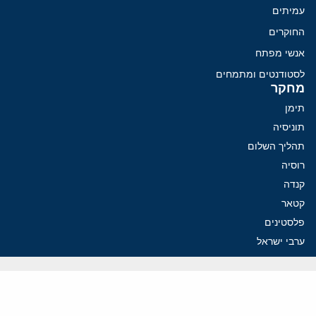
עמיתים
החוקרים
אנשי מפתח
לסטודנטים ומתמחים
מחקר
תימן
תוניסיה
תהליך השלום
רוסיה
קנדה
קטאר
פלסטינים
ערבי ישראל
ערב הסעודית
עיראק
פרסומים אחרונים
איראן מסמנת התקדמות בהורמוז, הקיצונים מנסים לבלום