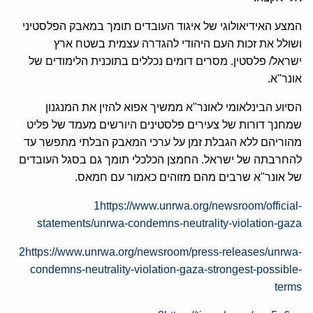
המצע האידיאולוגי של איגוד העובדים תומך במאבק הפלסטיני
ושולל את זכות העם היהודי להגדרה עצמית בשטח ארץ
ישראל
/
פלסטין
.
מסרים דומים נכללים בתוכנית הלימודים של
אונר
"
א
.
הסיוע הבינלאומי לאונר
"
א ממשיך אפוא להזין את המנגנון
שמחנך דורות של צעירים פלסטינים היורשים מעמד של פליט
מהוריהם ללא הגבלת זמן על ערכי המאבק הבלתי מתפשר עד
להחרבתה של ישראל
.
החמצן הכלכלי תומך גם בסגל העובדים
של אונר
"
א שרבים מהם מזוהים כאמור עם חמאס
.
1
https://www.unrwa.org/newsroom/official-
statements/unrwa-condemns-neutrality-violation-gaza
2
https://www.unrwa.org/newsroom/press-releases/unrwa-
condemns-neutrality-violation-gaza-strongest-possible-
terms