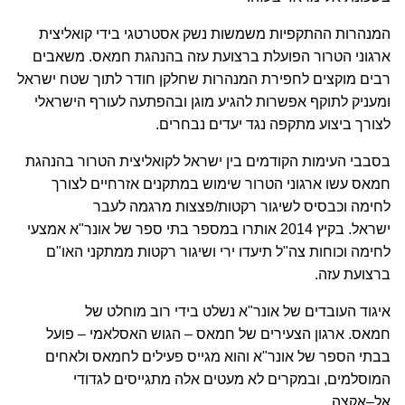
המנהרות ההתקפיות משמשות נשק אסטרטגי בידי קואליצית
ארגוני הטרור הפועלת ברצועת עזה בהנהגת חמאס. משאבים
רבי
ם מוקצים לחפירת המנהרות שחלקן חודר לתוך שטח ישראל
ומעניק לתוקף אפשרות להגיע מוגן ובהפתעה לעורף הישראלי
לצורך ביצוע מתקפה נגד יעדים נבחרים
.
בסבבי העימות הקודמים בין ישראל לקואליצית הטרור בהנהגת
חמאס עשו ארגוני הטרור שימוש במתקנים אזרחיים לצורך
לחימה וכבסיס לשיגור רקטות
/
פצצות מרגמה לעבר
ישראל
.
בקיץ
2014
אותרו במספר בתי ספר של אונר
"
א אמצעי
לחימה וכוחות צה
"
ל תיעדו ירי ושיגור רקטות ממתקני האו
"
ם
ברצועת עזה
.
איגוד העובדים של אונר
"
א נשלט בידי רוב מוחלט של
חמאס
.
ארגון הצעירים של חמאס – הגוש האסלאמי – פועל
בבתי הספר של אונר
"
א והוא מגייס פעילים לחמאס ולאחים
המוסלמים
,
ובמקרים לא מעטים אלה מתגייסים לגדודי
אל
–
אקצה
.