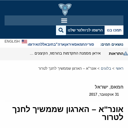
תמכו בנו
הרשמו לניוזלטר שלנו
ENGLISH
נושאים חמים:
סוריה
חמאס
איראן
ארה”ב
חזבאללה
אירופה
אנטישמיות
התראות
איראן מסמנת התקדמות בהורמוז, הקיצונים מנסים לבלום
ראשי
>
בלוגים
>
אונר"א – הארגון שממשיך לחנך לטרור
חמאס
,
ישראל
31 אוקטובר, 2017
אונר"א – הארגון שממשיך לחנך
לטרור