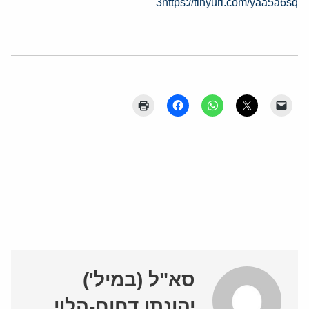
3
https://tinyurl.com/yaa5a6sq
סא"ל (במיל')
יהונתן דחוח-הלוי