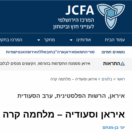
המרכז הירושלמי לענייני חוץ וביטחון
עמוד הבית
אודותינו
מחקר
המרכז בתקש
נושאים חמים:
סוריה
חמאס
איראן
ארה”ב
חזבאללה
אירופה
אנטישמיות
התראות
איראן מסמנת התקדמות בהורמוז, הקיצונים מנסים לבלום
ראשי
>
בלוגים
>
איראן וסעודיה – מלחמה קרה
איראן
,
הרשות הפלסטינית
,
ערב הסעודית
איראן וסעודיה – מלחמה קרה
יוני בן-מנחם