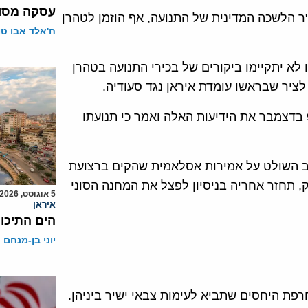
עסקה מסוכ
כי ח'אלד משעל, יו"ר הלשכה המדינית של התנועה, אף הוזמן לטהרן
ח'אלד אבו ט
א יתקיימו ביקורים של בכירי התנועה בטהרן
ציר שבראשו עומדת איראן נגד סעודיה.
צלאח אלברדוויל, מבכירי חמאס ברצועת עזה, הכחיש ב-9 בדצמבר את הידיעות האלה ואמר כי תנועתו
חשוב השולט על אמירות אסלאמית שהקים ברצועת
 תחזר אחריה בניסיון לפצל את המחנה הסוני
5 אוגוסט, 2026
איראן
הים התיכון
יוני בן-מנחם
חרפת היחסים שתביא לעימות צבאי ישיר ביניהן.