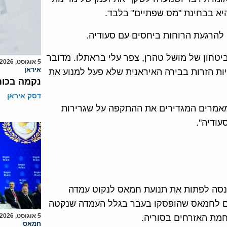
יא בבחינת "מס שפתיים" בלבד.
 להרגעת הרוחות ביחסים עם סעודיה.
וזר לענייני ביטחון של מושל טהרן, צפר עלי בראתלו. מדובר
5 אוגוסט, 2026
איראן
ות הזרות בבירה האיראנית שלא פעל למנוע את
נקמה בכות
דסק איראן
 מאמרים המגדירים את ההתקפה על שגרירות
עודיה".
ב-9 בדצמבר כי איראן מנסה לפתות את תנועת חמאס לנקוט עמדה
ים לחמאס שהופסקו בעבר בגלל העמדה שנקטה
5 אוגוסט, 2026
חמת האזרחים בסוריה.
חמאס