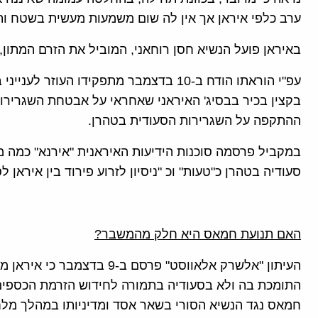
ערב כלפי איראן אך אין לה שום משמעות מעשית בשטח וה
באיראן פועל הנשיא חסן רוחאני, המוביל את הזרם המתון,
עפ"י הוראתו הודח ב-10 בדצמבר מתפקידו הע
בקצין בכיר בבסיג' האיראני שאחראי על אבטחת השגרירוי
ההתקפה על השגרירות הסעודית בטהרן.
במקביל פרסמה סוכנות הידיעות האיראנית "אירנא" כמה
סעודיה בטהרן כ"טעות" וכ "ניסיון לזרוע פירוד בין איראן לס
האם תנועת חמאס היא חלק מהמשבר?
העיתון "אלשרק אלאווסט" פרסם 
התומכת בה ולא בסעודיה בתמורה לחידוש הזרמת הכספ
חמאס נגד הנשיא הסורי בשאר אסד ומדיניותו במהלך מל