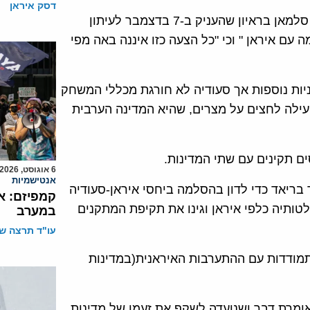
דסק איראן
את אות ההרגעה הראשון נתן שר ההגנה הסעודי מחמד בן סלמאן בראיון שהעניק ב-7 בדצמבר לעיתון
ה עם איראן " וכי "כל הצעה כזו איננה באה מפי
ניות נוספות אך סעודיה לא חורגת מכללי המשחק
עילה לחצים על מצרים, שהיא המדינה הערבית
ם תקינים עם שתי המדינות.
6 אוגוסט, 2026
אנטישמיות
צת מדינות המפרץ התכנסו ב-9 בדצמבר בריאד כדי לדון בהסלמה ביחסי איראן-סעודיה
קמפיזם: א
לטותיה כלפי איראן וגינו את תקיפת המתקנים
במערב
עו"ד תרצה שו
תמודדות עם ההתערבות האיראנית(במדינות
ומרת דבר ושנועדה לשקף את זעמן של מדינות