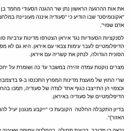
"אקונומיסט" שבו הודיע כי "סעודיה איננה מעוניינת במלחמ
אדם שפוי".
לסנקציות הסעודיות נגד איראן הצטרפו מדינות ערביות סו
הדיפלומטיים לעבר עימות צבאי עם איראן. היא גם לא מפ
הסונית הגדולה, לנתק את קשריה עם איראן.
מצרים נוקטת עמדה זהירה במשבר עד כה ושומרת על יחסי
שרי החוץ של מוע
וכצפוי הן התייצבו כגוף אחד לצדה של סעודיה, תמכו בהח
הדיפלומטיים של סעודיה באיראן.
בדיון התקבלה החלטה הקובעת כי "ייקבע מנגנון יעיל לה
האזור)".
נראה כי מדובר, בכוונת תחילה, בהחלטה עמומה שאיננה א