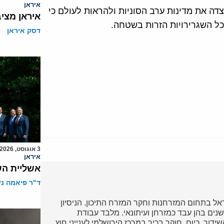
איראן
דה את מדינות ערב הסוניות ולהראות לעולם כי
איראן מצי
כל השגרירויות הזרות בשטחה.
דסק איראן
3 אוגוסט, 2026
איראן
אשליית הש
ד"ר פיאמה ני
ל בתחום המזרחנות וחקר המזרח התיכון. הניסיון
נים בהן עבד כמזרחן ועיתונאי. מלבד עבודת
דור. כיום, חוקר בכיר במרכז הירושלמי לענייני חוץ