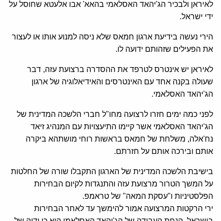
לאיראן ולבכיר הג'יהאד האסלאמי בהאא' אבו אלעטא שחוסל על
ידי ישראל.
הירי נעשה בידיעת ארגון חמאס שלא ניסה למנוע אותו או לעצור
את הפעילים שזהותם ידועה לו.
לאיראן יש אינטרס לטרפד את ההסדרה ברצועת עזה, דבר
שעולה בקנה אחד עם האינטרסים והאידיאלוגיה של ארגון
הג'יהאד האסלאמי.
לפני כמה ימים חזרו לרצועה מחו"ל חברי הלשכה המדינית של
הג'יהאד האסלאמי אשר קיימו התיעצויות עם המנהיג זיאד
נח'אלה, משלחת של חמאס בראשות רוחי מושתהא ביקרה
אותם ובירכה אותם על חזרתם.
בישיבת הלשכה המדינית של הארגון התקבלו שורה של החלטות
על המשך הטרור מרצועת עזה והתנגדות לקיום הבחירות
הפלסטיניות ו"עסקת המאה" של טראמפ.
ירי הרקטות המרצועה אמור להימשך עד לאחר הבחירות
בישראל, הנחת העבודה של הג'יהאד האסלאמי היא כי ידיה של