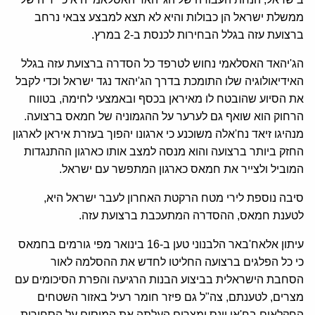
ממשלת ישראל הן כבולות והיא לא תצא למבצע צבאי נרחב
ברצועת עזה בגלל הבחירות לכנסת ב-2 במרץ.
הג'יהאד האסלאמי נחוש לטרפד כל הסדרה ברצועת עזה בגלל
האידיאולוגיה שלו התומכת בדרך הג'יהאד נגד ישראל וכדי לקבל
את הסיוע שהובטח לו מאיראן בכסף ובאמצעי לחימה, בטווח
הרחוק הוא שואף גם לערער על ההגמוניה של חמאס ברצועה.
מנהיגו זיאד נח'אלה משוכנע כי ארגונו יהפוך בעזרת איראן לארגון
החזק ביותר ברצועה והוא מנסה למצב אותו כארגון ההתנגדות
המוביל ולצייר את חמאס כארגון המתפשר עם ישראל.
סיבה נוספת לירי מטח הרקטת האחרון לעבר ישראל היא,
לטענת חמאס, ההסדרה המתעכבת ברצועת עזה.
עיתון אלאח'באר הלבנוני טען ב-16 בינואר מפי גורמים בחמאס
כי כל הפלגים ברצועה החליטו לחדש את ההסלמה לאור
הסחבת הישראלית בביצוע הבנות הרגיעה והפרת הסיכומים עם
מצרים, לטענתם, צה"ל גם פיזר חומר רעיל באזור השטחים
החקלאים בח'אן יונס ומצרים העלתה את המיסים על הסחורות