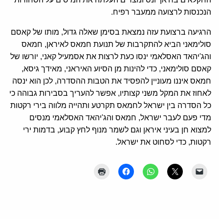
הנכנסות לרצועה ממעבר רפיח.
הרגיעה ברצועת עזה נמצאת בסימן שאלה גדול, מותו של קאסם
סולימאני הביא להתקרבות של תנועת חמאס לאיראן, חמאס
והג'יהאד האסלאמי ינסו כעת לרצות את אסמעיל קאני, יורשו של
קאסם סולימאני, כדי להינות מן הסיוע האיראני, מאידך גיסא,
חמאס איננו מעוניין להפסיד את הטבות ההסדרה, לכן הוא ינסה
לאחוז את המקל משני קצותיו, אפשר להעריך בסבירות גבוהה כי
כל הסדרה בין ישראל לחמאס תקרטע ותהייה מלווה בירי רקטות
מדי פעם לעבר ישראל, חמאס והג'יהאד האסלאמי מנסים
למצוא חן בעיני איראן וגם לשמר מנוף לחץ קבוע, בדמות ירי
רקטות, כדי לסחוט את ישראל.