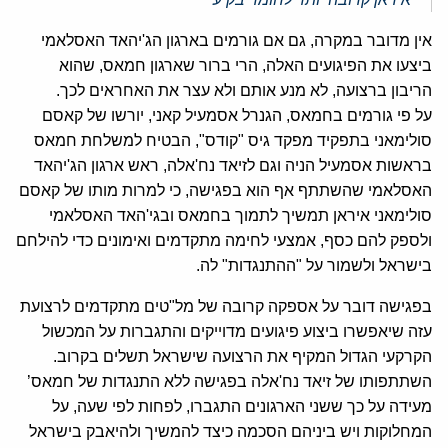
אין מדובר במקרה, גם אם גורמים בארגון הג'יהאד האסלאמי
ביצעו את הפיגועים האלה, הרי ברור שארגון חמאס, שהוא
הריבון ברצועה, לא מנע אותם ולא עצר את האחראים לכך.
על פי גורמים בחמאס, הגנרל אסמעיל קאני, יורשו של קאסם
סולימאני בתפקיד מפקד גיס "קודס", הבטיח למשלחת חמאס
בראשות אסמעיל הניה וגם לזיאד נח'אלה, ראש ארגון הג'יהאד
האסלאמי שהשתתף אף הוא בפגישה, כי למרות מותו של קאסם
סולימאני איראן תמשיך לתמוך בחמאס ובגי'האד האסלאמי
ולספק להם כסף, אמצעי לחימה מתקדמים ואימונים כדי להילחם
בישראל ולשמור על "ההתנגדות" לה.
בפגישה דובר על אספקה קרובה של מל"טים מתקדמים לרצועת
עזה שיאפשרו ביצוע פיגועים מדוייקים והתגברות על המכשול
הקרקעי הגדול המקיף את הרצועה שישראל תשלים בקרוב.
השתתפותו של זיאד נח'אלה בפגישה ללא התנגדות של חמאס’
מעידה על כך ששני הארגונים התגברו, לפחות לפי שעה, על
המחלוקות ויש ביניהם הסכמה כיצד להמשיך ולהיאבק בישראל