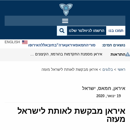
תמכו בנו
הרשמו לניוזלטר שלנו
ENGLISH
נושאים חמים:
סוריה
חמאס
איראן
ארה”ב
חזבאללה
אירופה
אנטישמיות
התראות
איראן מסמנת התקדמות בהורמוז, הקיצונים מנסים לבלום
ראשי
>
בלוגים
>
איראן מבקשת לאותת לישראל מעזה
איראן
,
חמאס
,
ישראל
19 ינואר, 2020
איראן מבקשת לאותת לישראל
מעזה