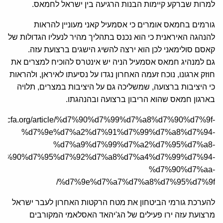
למרות שברקע קיימות הבנות הרגיעה בין ישראל לחמאס.
גורמים בחמאס אומרים כי אסמעיל קאני מעוניין להראות
להנהגה האיראנית כי הוא נכנס בתהליך מהיר לנעליו הגדולות של
קאסם סולימאני לכן הוא ירצה להשיג הישגים ברצועת עזה.
גם למנהיג חמאס אסמעיל הניה יש אינטרס להוכיח למצרים את
חוזק ארגונו, נוכח זעמה האחרון נגדו על נסיעתו לאיראן, ולהראות
כי היציבות ברצועה, שמשליכה גם על היציבות במצרים, תלויה
בארגון חמאס שהוא הריבון ברצועה ובהנהגתו.
/he.jcfa.org/article/%d7%90%d7%99%d7%a8%d7%90%d7%9f-
%d7%9e%d7%a2%d7%91%d7%99%d7%a8%d7%94-
%d7%a9%d7%99%d7%a2%d7%95%d7%a8-
7%90%d7%95%d7%92%d7%a8%d7%a4%d7%99%d7%94-
%d7%90%d7%aa-
%d7%9e%d7%a7%d7%a8%d7%95%d7%9f/
להערכת גורמי הביטחון את מטח הרקטות האחרון לעבר ישראל
מרצועת עזה ירו פעילים של הג'יהאד האסלאמי המקורבים