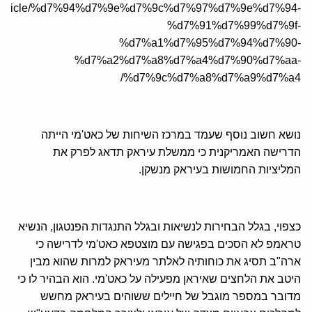
a.org/article/%d7%94%d7%9e%d7%9c%d7%97%d7%9e%d7%94-
%d7%91%d7%99%d7%9f-
%d7%a1%d7%95%d7%94%d7%90-
%d7%a2%d7%a8%d7%a4%d7%90%d7%aa-
%d7%9c%d7%a8%d7%a9%d7%a4/
נושא חשוב נוסף שעמד במרכז השיחות של כאט'מי הייתה
הדרישה האמריקנית כי ממשלת עיראק תדאג לפרק את
המליציות החמושות בעיראק מנשקן.
כצפוי, בגלל הבחירות לנשיאות ובגלל התנגדות הפנטגון, הנשיא
טראמפ לא הסכים בפגישה עם מוצטפא כאט'מי לדרישה כי
ארה"ב תסיג את כוחותיה לאלתר מעיראק למרות שהוא מבין
היטב את הלחצים שאיראן מפעילה על כאט'מי. הוא הבהיר לו כי
מדובר במספר מוגבל של חיילים ששוהים בעיראק מחשש