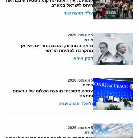
קמפיזם: איך דוקטרינה קומוניסטית עיצבה את
היחס לישראל במערב
עו"ד תרצה שור
5 אוגוסט, 2026
איראן
נקמה בכותרות, הסכם בחדרים: איראן
מתקרבת לפתיחת הורמוז
דסק איראן
5 אוגוסט, 2026
חמאס
עסקה מסוכנת: מועצת השלום של טראמפ
וחמאס
ח'אלד אבו טועמה
5 אוגוסט, 2026
איראן