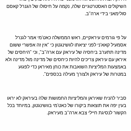
השיקולים האסטרטגיים שלה, נקמה על חיסולו של הגנרל קאסם
סולימאני בידי ארה"ב.
על פי גורמים עיראקיים, ראש הממשלה כאט'מי אמר לגנרל
אסמעיל קאא'ני לפני יציאתו לוושינגטון כי "אין זה אפשרי ששום
מדינה תתערב ביחסיה של עיראק עם ארה"ב", וכי "היחסים של
איראן עם עיראק צריכים להיות כיחסים של מדינה מול מדינה ולא
באמצעות המליציות השואבות את כוחן מאיראן כדי לפגוע
במטרות של עיראק ולצורך מעילה בכספים".
סביר להניח שאיראן והמליציות החמושות שלה בעיראק לא יראו
בעין יפה את תוצאות ביקורו של כאט'מי בוושינגטון, במיוחד בכל
הקשור לנסיגת חיילי צבא ארה"ב מעיראק.