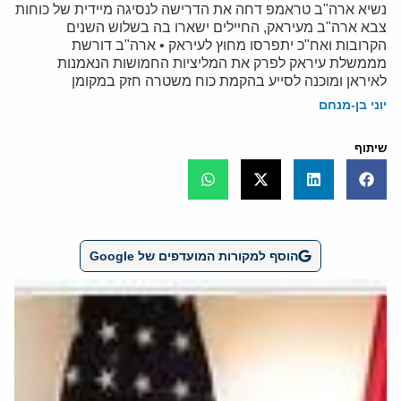
נשיא ארה"ב טראמפ דחה את הדרישה לנסיגה מיידית של כוחות
צבא ארה"ב מעיראק, החיילים ישארו בה בשלוש השנים
הקרובות ואח"כ יתפרסו מחוץ לעיראק • ארה"ב דורשת
מממשלת עיראק לפרק את המליציות החמושות הנאמנות
לאיראן ומוכנה לסייע בהקמת כוח משטרה חזק במקומן
יוני בן-מנחם
שיתוף
הוסף למקורות המועדפים של Google