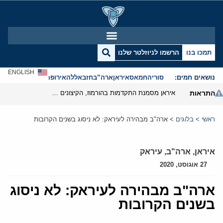
תמכו בנו
הרשמו לניוזלטר שלנו
ENGLISH
נושאים חמים:
סוריה
חמאס
איראן
ארה”ב
חזבאללה
אירופה
אנטישמיות
התראות
איראן מסמנת התקדמות בהורמוז, הקיצונים מנסים לבלום
ראשי
>
בלוגים
>
ארה"ב מבהירה לעיראק: לא ניסוג בשנים הקרובות
איראן
,
ארה"ב
,
עיראק
27 אוגוסט, 2020
ארה"ב מבהירה לעיראק: לא ניסוג
בשנים הקרובות