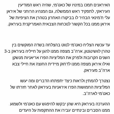
האיראנים תמכו במינויו של כאט'מי, שהיה ראש המודיעין
העיראקי, לתפקיד ראש הממשלה, גם המנהיג הרוחני של איראן
עלי ח'מינאי הבהיר לו בביקורו האחרון בטהרן את הציפיות של
איראן ממנו בכל הקשור לנוכחות הצבאית האמריקנית בעיראק.
עד עכשיו הצליח כאט'מי לנווט בהצלחה בשדה המוקשים בין
טהרן לוושינגטון, ארה"ב מצפה ממנו להגן על חייליה בעיראק ב-3
השנים הקרובות ולפרק את המליציות הפרו אריאניות מנשקן
ואילו איראן מצפה ממנו לדחוק מיידית החוצה את חיילי צבא
ארה"ב מעיראק.
נצטרך להמתין ולראות כיצד יתפתחו הדברים ומה יעשו
המליציות החמושות הפרו איראניות בעיראק לאחר חזרתו של
כאט'מי לארה"ב.
ההערכה בעיראק היא שהן יבקשו להיפגש עם כאט'מי ולשמוע
ממנו הסברים ובינתיים יגבירו את ההתקפות על היעדים