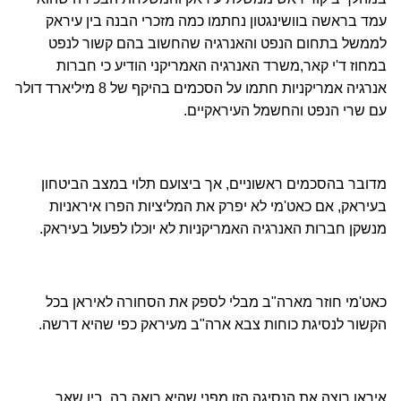
עמד בראשה בוושינגטון נחתמו כמה מזכרי הבנה בין עיראק
לממשל בתחום הנפט והאנרגיה שהחשוב בהם קשור לנפט
במחוז ד'י קאר,משרד האנרגיה האמריקני הודיע כי חברות
אנרגיה אמריקניות חתמו על הסכמים בהיקף של 8 מיליארד דולר
עם שרי הנפט והחשמל העיראקיים.
מדובר בהסכמים ראשוניים, אך ביצועם תלוי במצב הביטחון
בעיראק, אם כאט'מי לא יפרק את המליציות הפרו איראניות
מנשקן חברות האנרגיה האמריקניות לא יוכלו לפעול בעיראק.
כאט'מי חוזר מארה"ב מבלי לספק את הסחורה לאיראן בכל
הקשור לנסיגת כוחות צבא ארה"ב מעיראק כפי שהיא דרשה.
איראן רוצה את הנסיגה הזו מפני שהיא רואה בה, בין שאר