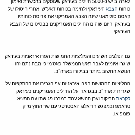
לארה"ב יש כ-5000 חיילים בעיראק שעוסקים בהכשרת ואימון
כוחות
הצבא
העיראקי ולחימה בכוחות דאע"ש, אחרי חיסולו של
קאסם סולימאני שינה הצבא האמריקני את פריסת כוחותיו
בעיראק והיום שוהים החיילים האמריקנים בבסיסים של הצבא
העיראקי.
גם הפלגים השיעים והמליציות החמושות הפרו איראניות בעיראק
שיגרו איומים לעבר ראש הממשלה כאט'מי כי מבחינתם זהו
הנושא החשוב ביותר בביקורו בארה"ב.
המליציות החמושות הפרו איראניות אף הגבירו את ההתקפות על
שגרירות ארה"ב בבגדאד ועל החיילים האמריקנים בעיראק
לקראת
הביקור ואכן הנושא עמד במרכז פגישתו עם הנשיא
טראמפ ובמפגש הדיאלוג האסטרטגי עם שר החוץ מייק
פומפיאו.