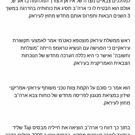
למהלכים צבאיים מצדה של איראן ולצורך המלחמה בדאע"ש,
אולם הוא הבטיח לו כי ארה"ב תסיג את כוחותיה בהדרגה במשך
3 השנים הבאות ותפרוס אותם מחדש מחוץ לעיראק.
ראש ממשלת עיראק מוצטפא כאט'מי אמר לאמצעי תקשורת
עיראקיים כי הפגישה עם הנשיא טראמפ הייתה "מוצלחת
וחשובה" ואישר כי היא כללה הערכה מחדש של הנוכחות
הצבאית האמריקנית בעיראק.
הוא אמר כי סוכם על הקמת צוות טכני משותף עיראקי-אמריקני
שידון במציאת מנגנון לפריסה מחדש של כוחות צבא ארה"ב
מחוץ לעיראק.
בתוך כך דווח כי ארה"ב הוציאה את חייליה מבסיס Taji שליד