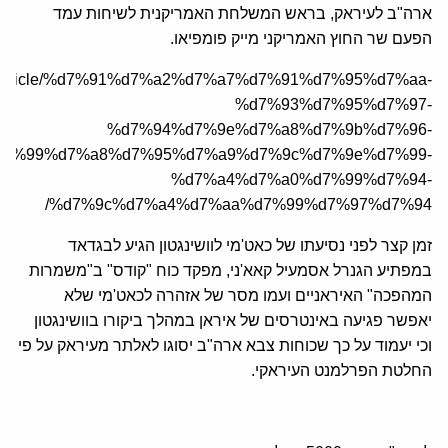
ארה"ב לעיראק, בראש המשלחת האמריקנית לשיחות עמד
הפעם שר החוץ האמריקני מייק פומפיאו.
a.org/article/%d7%91%d7%a2%d7%a7%d7%91%d7%95%d7%aa-
%d7%93%d7%95%d7%97-
%d7%94%d7%9e%d7%a8%d7%9b%d7%96-
d7%99%d7%a8%d7%95%d7%a9%d7%9c%d7%9e%d7%99-
%d7%a4%d7%a0%d7%99%d7%94-
%d7%9c%d7%a4%d7%aa%d7%99%d7%97%d7%94/
זמן קצר לפני נסיעתו של כאט'מי לוושינגטון הגיע לבגדאד
במפתיע הגנרל אסמעיל קאא'ני, מפקד כוח "קודס" ב"משמרות
המהפכה" האיראניים ועמו מסר של אזהרה לכאט'מי שלא
יאפשר פגיעה באינטרסים של איראן במהלך ביקורו בוושינגטון
וכי יעמוד על כך שכוחות צבא ארה"ב יסוגו לאלתר מעיראק על פי
החלטת הפרלמנט העיראקי.