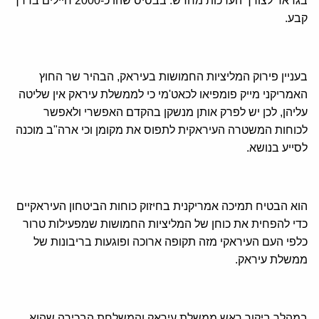
בגדאד לצורך הערכות מחדש. בבסיס שהו כ-2000 חיילים בדרך
קבע.
בעניין פירוק המליציות החמושות בעיראק, הבהיר שר החוץ
האמריקני מייק פומפיאו לכאט'מי כי לממשלת עיראק אין שליטה
עליהן, לכן יש לפרק אותן מנשקן בהקדם האפשרי ולאפשר
לכוחות המשטרה העיראקית לתפוס את מקומן וכי ארה"ב מוכנה
לסייע בנושא.
הוא הבטיח תמיכה אמריקנית בחיזוק כוחות הביטחון העיראקיים
כדי להפחית את כוחן של המליציות החמושות שמפעילות טרור
כלפי העם העיראקי מזה תקופה ארוכה ופוגעות בריבונות של
ממשלת עיראק.
במהלך ביקור ראש ממשלת עיראק והמשלחת הבכירה שהוא