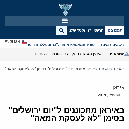
תמכו בנו
הרשמו לניוזלטר שלנו
ENGLISH
נושאים חמים:
סוריה
חמאס
איראן
ארה”ב
חזבאללה
אירופה
אנטישמיות
התראות
איראן מסמנת התקדמות בהורמוז, הקיצונים מנסים לבלום
ראשי
>
בלוגים
>
באיראן מתכוננים ל"יום ירושלים" בסימן "לא לעסקת המאה"
איראן
30 מאי, 2019
באיראן מתכוננים ל"יום ירושלים"
בסימן "לא לעסקת המאה"