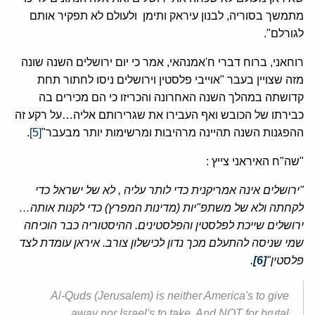
מתמשך בסוריה, לבנון עיראק ותימן ולעולם לא תפקיר אותם
לגורלם".
רוחאני, ברוח דברי ח'אמנהאי, אמר כי יום ירושלים השנה שונה
מזה שצויין בעבר "אוייבי פלסטין וירושלים ניסו לחתור תחת
קדושתה במהלך השנה האחרונה והכריזו כי הם מכירים בה
כבירתו של הכובש ואף העבירו את שגרירותם אליה…על רקע זה
ההפגנות השנה תהיינה מרהיבות ומרשימות יותר מבעבר"
[5]
.
"שה"ח האיראני צייץ :
"ירושלים אינה אמריקנית כדי לותר עליה , לא של ישראל כדי
לקחתה ולא של משתפ"יות (מדינות המפרץ) כדי לקנות אותה…
ירושלים שייכת לפלסטין והפלסטינים. ההיסטוריה כבר הוכיחה
שמי שניסה להתעלם מכך נדון לכישלון צורב. איראן עומדת לצד
פלסטין"
[6]
.
Al-Quds (Jerusalem) is neither America's to give
away nor Israel's to take. And NOT for brutal