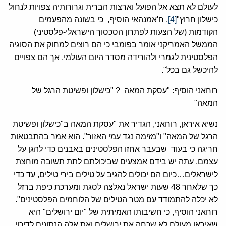
לעולם לא תצא אל הפועל וארצות הברית וגרורותיה צפויות לנחול
כישלון חרוץ"
[4]
. ח'אמנהאי הוסיף, כי בשונה מהפעמים
הקודמות (של הצעות לפתרון הסכסוך הישראלי-פלסטיני)
הממשל האמריקני אומר בפומבי כי הם רוצים למחוק את הסוגיה
הפלסטינית לגמרי ולהורידה מסדר היום העולמי, אך הם צפויים
להיכשל גם בכל".
רוחאני הוסיף: "עסקת המאה ? "כישלון ופשיטת הרגל של
המאה"
נשיא איראן, רוחאני, הגדיר את "עסקת המאה ב"כישלון ופשיטת
הרגל של המאה" ו"מזימה נגד עמי האזור". הוא אמר בהתבטאות
חריגה כי בעוד שבעבר אחזו הפלסטינים באבנים כדי להגן על
עצמם, עתה יש בידם אמצעים שביכולתם לתת תשובה מוחצת
לישראלים…כיום הם יכולים להגיב על טילים בירי טילים, עד כדי
כך שלאחר 48 שעות ישראל נאלצה לסגת ומערכת כיפת ברזל
לא יכלה להתמודד עם מטר הטילים של הלוחמים הפלסטינים".
רוחאני הוסיף, כי חשיבותו האמיתית של "יום ירושלים" היא
שאיראן מעולם לא שכחה את ירושלים ואת אלה הנתונים לדיכוי