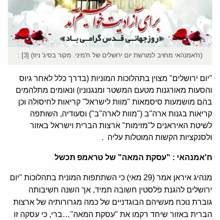
(ח'אמנהאי מחויב למורשת יום ירושלים של ח'מיני. מקור בסיג' ניוז) [3] :
"יום ירושלים" מצוין בתהלוכות המוניות (בדרך כלל לאחר גיוס
והסעות מאורגנות מטעם המשטר ומנגנוניו) ונאומים מתלהמים
בהם מושמעות סיסמאות "מוות לישראל" קריאות לחיסולה וכן
קריאות בגנות ארה"ב ("מוות לארה"ב") וסעודיה, השותפה
לשיטת האיראנים ל"מזימות" ארצות הברית וישראל באזור
ולסנקציות הקשות המוטלות עליה .
ח'אמנהאי : "עסקת המאה" של טראמפ תכשל
מנהיג איראן אמר (29 מאי) כי השתתפות המונית בתהלוכות "יום
ירושלים להגנת פלסטין חשובה תמיד, אך השנה חשיבותה
גוברת נוכח מעשיהם הבוגדניים של כמה מגרורותיה של ארצות
הברית באזור שיחד רקמו את "עסקת המאה"…ברי, כי עסקה זו