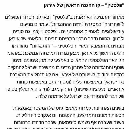
"פלסטין" – קו ההגנה הראשון של איראן
מאחורי התמיכה האיראנית ב"פלסטין" ובארגוני הטרור הפועלים
ל"שחרורה" במסגרת "חזית ההתנגדות", עומדים מניעים
אידיאולוגיים ולאומיים-אסטרטגיים . "פלסטין" (כמו גם סוריה
ולבנון) מהווה נדבך מרכזי בתפיסת הביטחון הלאומי של איראן.
מבחינתה המאבק המזויין הפלסטיני – "ההתנגדות" מהווה קו
ההגנה ראשון על איראן ומכאן נגזרת תמיכתה הנמשכת בארגוני
הג'יהאד הפלסטיני והחמא"ס באמצעי לחימה, אימונים ומימון
שוטף והתנגדותה לכל פתרון מדיני בו ממשיכה ישראל להתקיים
כמדינה יהודית. לשיטתה של איראן, אם לא תנהל את המערכה
נגד ישראל, באמצעות שליח (ומסוריה גם באמצעות כוחות
איראניים ומיליציות שיעיות) הרחק מגבולותיה, היא תאלץ בסופו
של דבר להתמודד עם ישראל על אדמתה שלה .
בשנים האחרונות למרות מאמצי גיוס של המשטר באמצעות
הסעות המונים ותמריצים, ההפגנות יום אלקדס היו דלילות.
בשנה שעברה אף נשמעו סיסמאות, שכבר הדהדו ברחובות