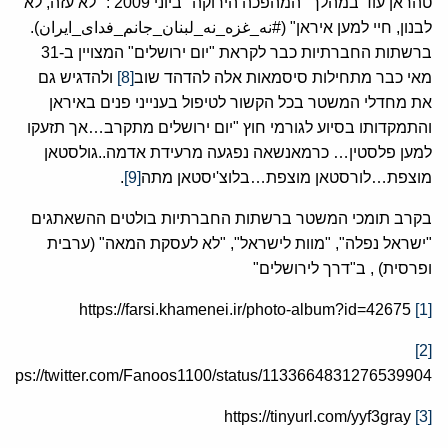
טהראן עוד במהלך "המהפכה הירוקה" ביוני 2009 : "לא עזה, לא
לבנון, חיי למען איראן" (#نه_غزه_نه_لبنان_جانم_فدای_ایران).
ברשתות החברתיות כבר לקראת "יום ירושלים" המצויין ב-31
מאי כבר מתחילות סיסמאות אלה להדהד שוב
[8]
ולהדגיש גם
את מחדלי המשטר בכל הקשור לטיפול בענייני פנים באיראן
והתמקדותו בסיוע לגורמי חוץ "יום ירושלים מתקרב…אך תזעקו
למען פלסטין… כרמאנשאה נפגעה מרעידת אדמה..גולסטאן
מוצפת…לורסטאן מוצפת…בלוצ'יסטאן מתה
[9]
.
בקרב תומכי המשטר ברשתות החברתיות בולטים ההשאתגים
"ישראל נפלה", "מוות לישראל", "לא לעסקת המאה" (ערבית
ופרסית) , ב"דרך לירושלים"
https://farsi.khamenei.ir/photo-album?id=42675
[1]
[2]
https://twitter.com/Fanoos1100/status/1133664831276539904
https://tinyurl.com/yyf3gray
[3]