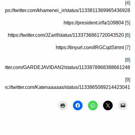
[4]
https://twitter.com/khamenei_ir/status/1133811369965436928
https://president.ir/fa/109804
[5]
https://twitter.com/JZarif/status/1133736861720043520
[6]
https://tinyurl.com/IRGCqdStmnt
[7]
[8]
//twitter.com/GARDEJAVIDAN2/status/1133878968388661248
[9]
ttps://twitter.com/Katenaaaaas/status/1133865089214423041