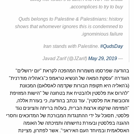
accomplices to try to buy.
Quds belongs to Palestine & Palestinians: history
shows that whomever ignores this is condemned to
ignominious failure.
Iran stands with Palestine.
#QudsDay
May 29, 2019
— Javad Zarif (@JZarif)
בהודעה שפרסמו משמרות המהפכה לקראת "יום ירושלים"
הוגדרה "עסקת המאה של הנשיא טראמפ כ"ג'אהליה מודרנית"
(ג'האליה היא תקופת הבורות שקדמה לאסלאם) המכוונת
"להרוס את פלסטין ולהבטיח את בטחונה של "הישות המזויפת
והכובשת את פלסטין". עוד נכתב בהודעה, כי בעזרת אללה,
"המזימה שרקמו ארצות הברית, בעלות בריתה והציונים נגד
פלסטי, תסוכל על ידי ההתנגדות המבורכת של המדוכאים וחסרי
ההגנה בפלסטין ובעזרת נחישותה ותמיכתה של האומה
האסלאמית ובמיוחד העם האיראני". אשר לפתרון, מציינת