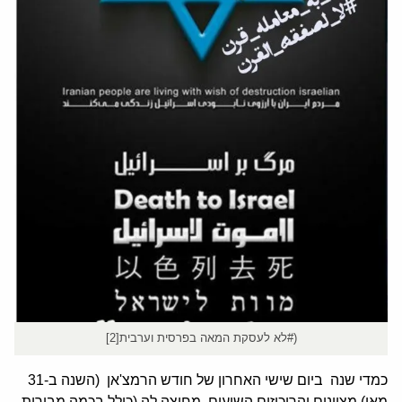
(#לא לעסקת המאה בפרסית וערבית[2]
כמדי שנה ביום שישי האחרון של חודש הרמצ'אן (השנה ב-31
מאי) מציינים והריכוזים השיעים, מחוצה לה (כולל בכמה מבירות