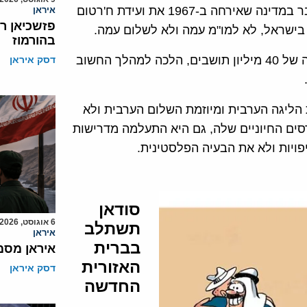
הסכמתה לנורמליזציה עם ישראל. צחוק הגורל הוא שמדובר במדינה שאירחה ב-1967 את ועידת ח'רטום
איראן
פזשכיאן ר
 בישראל, לא למו"מ עמה ולא לשלום עמה.
בהורמוז
מאז זרמו מים רבים בים התיכון ובים האדום, וסודאן, מדינה של 40 מיליון תושבים, הלכה למהלך החשוב
דסק איראן
ליגה הערבית ומיוזמת השלום הערבית ולא
ים החיוניים שלה, גם היא התעלמה מדרישות
ויות ולא את הבעיה הפלסטינית.
סודאן
6 אוגוסט, 2026
תשתלב
איראן
בברית
איראן מסמ
האזורית
דסק איראן
החדשה