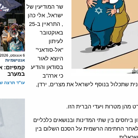
שר המודיעין של
ישראל, אלי כהן
, התראיין ב-25
באוקטובר
לעיתון
"אל-סודאני"
6 אוגוסט, 2026
היוצא לאור
אנטישמיות
בסודאן והודיע
קמפיזם: א
במערב
כי ארה"ב
עו"ד תרצה שו
ית שתכלול בנוסף לישראל את מצרים, ירדן,
ט מהן מטרות ויעדי הברית הזו.
 ביחסים בין שתי המדינות ובנושאים כלכליים
 לאחר החתימה הרשמית על הסכם השלום בין
שראלית.