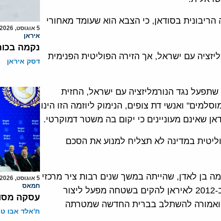
ריבונית בסודאן, כי הצבא הוא שעומד מאחורי
5 אוגוסט, 2026
איראן
נקמה בכות
זציה עם ישראל, אך הזירה הפוליטית הפנימית
דסק איראן
שתפעל נגד הנורמליזציה עם ישראל, החזית
מים" ואנשי דת צופים, הנימוק ליוזמה הזו הינו
אן שאינם מעוניינים כי יקום בה משטר דמוקרטי.
וליטית במדינה לא תצליח למנוע את הסכם
 בן לאדן, שהייתה במשך שנים רבות ציר מרכזי
5 אוגוסט, 2026
חמאס
להברחת נשק מאיראן לחמאס ברצועת עזה ואף איפשרה ב-2012 לאיראן להקים בשטחה מפעל ליצור
עסקה מסוכ
 ואמורה להשתלב בברית החדשה שמטרתה
ח'אלד אבו ט