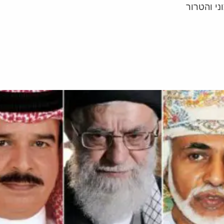
י והטרור