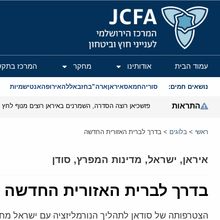
המרכז הירושלמי לענייני חוץ וביטחון
עמוד הבית
אודותינו
מחקר
המרכז בתקש
נושאים חמים:
סוריה
חמאס
איראן
ארה”ב
חזבאללה
אירופה
אנטישמיות
התראות
פזשכיאן רוצה הסדרה, השמרנים באיראן רוצים מנוף לחץ ב
ראשי
>
בלוגים
>
בדרך לברית האזורית החדשה
איראן
,
ישראל
,
מדינות המפרץ
,
סודן
בדרך לברית האזורית החדשה
הצטרפותה של סודאן לתהליך הנורמליזציה עם ישראל מח