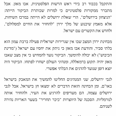
והתקבל בכבוד רב בידי ראש הרשות הפלסטינית, אבו מאזן. אבל
מתברר ממקורות פלסטיניים כי למרות שכותרת הביקור הייתה:
"הניצחון בירושלים", הרי שאלת ירושלים לא הייתה במרכז השיחות,
אלא מאמץ שיכנוע של מלך ירדן "להחזיר את החיים למסלולם",
ולחדש את הקשרים עם ישראל.
מבחינת ירדן המצב שבו אין שגרירות ישראלית פעילה ברבת עמון הוא
בלתי סביר, והודעת אבו מאזן כי ניתק את יחסיו עם ישראל ("מדינת
הכיבוש") לא יכולה להימשך. הביקור נועד להמחיש כי אין מצב שאבו
מאזן יהיה תקוע ברמאללה, ומנהיגי העולם ישחרו לפתחו. הביקור היה
יוצא דופן שנועד להדגים את הבלתי אפשרי.
לגבי ירושלים, שני המנהיגים החליטו להמשיך את המאבק בישראל
באו"ם, ומן הבחינה הזאת הדברים לא ימצאו חן בישראל, אבל לגבי
ירושלים עצמה, הם מעדיפים להרגיע את העיר, ולהחזיר אותה
לנורמליות. הסכנה של היווצרות "כיכר תחריר" בשער האריות נהירה
לשניהם.