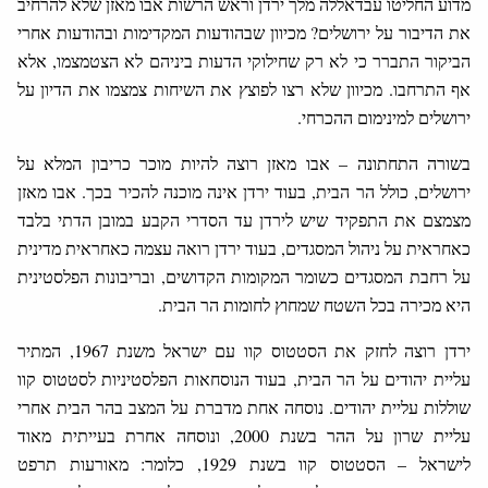
מדוע החליטו עבדאללה מלך ירדן וראש הרשות אבו מאזן שלא להרחיב
את הדיבור על ירושלים? מכיוון שבהודעות המקדימות ובהודעות אחרי
הביקור התברר כי לא רק שחילוקי הדעות ביניהם לא הצטמצמו, אלא
אף התרחבו. מכיוון שלא רצו לפוצץ את השיחות צמצמו את הדיון על
ירושלים למינימום ההכרחי.
בשורה התחתונה – אבו מאזן רוצה להיות מוכר כריבון המלא על
ירושלים, כולל הר הבית, בעוד ירדן אינה מוכנה להכיר בכך. אבו מאזן
מצמצם את התפקיד שיש לירדן עד הסדרי הקבע במובן הדתי בלבד
כאחראית על ניהול המסגדים, בעוד ירדן רואה עצמה כאחראית מדינית
על רחבת המסגדים כשומר המקומות הקדושים, ובריבונות הפלסטינית
היא מכירה בכל השטח שמחוץ לחומות הר הבית.
ירדן רוצה לחזק את הסטטוס קוו עם ישראל משנת 1967, המתיר
עליית יהודים על הר הבית, בעוד הנוסחאות הפלסטיניות לסטטוס קוו
שוללות עליית יהודים. נוסחה אחת מדברת על המצב בהר הבית אחרי
עליית שרון על ההר בשנת 2000, ונוסחה אחרת בעייתית מאוד
לישראל – הסטטוס קוו בשנת 1929, כלומר: מאורעות תרפט