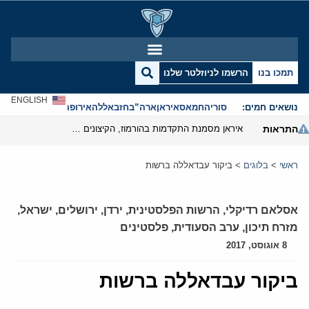
תמכו בנו
הרשמו לניוזלטר שלנו
ENGLISH
נושאים חמים:
סוריה
חמאס
איראן
ארה”ב
חזבאללה
אירופה
אנטישמיות
התראות
איראן מסמנת התקדמות בהורמוז, הקיצונים מנסים לבלום
ראשי
>
בלוגים
>
ביקור עבדאללה ברשות
אסלאם רדיקלי
,
הרשות הפלסטינית
,
ירדן
,
ירושלים
,
ישראל
,
מזרח תיכון
,
ערב הסעודית
,
פלסטינים
8 אוגוסט, 2017
ביקור עבדאללה ברשות