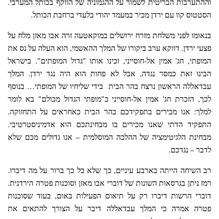
וההתערבות הבריטית לשמור על ההגמוניה של הווקף בכותל המערבי.
הסטטוס קוו עם ירדן מכיר במעמד יהודי בלעדי ברחבת הכותל.
בנאומו לפני משלחת מזרח ירושלים במוקאטעה זרה אבו מאזן מלח על
פצעי ירדן. דווקא ערב ביקורו של המלך ההאשמי, הוא העלה על נס את
המופתי, חג' אמין אל-חוסייני, וכינו אותו "גדול המופתים". בישראל
הבינו זאת כמסר נגדה, אבל לא פחות הוא היה נגד ירדן. המלך
עבדאללה הראשון נרצח בהר הבית בידי שליחיו של המופתי… בנוסף
לכך, הזכרת חג' אמין אל-חוסייני כ"מופתי הגדול מכולם" בא לומר
למלך: אנו מכירים בתפקידכם בהר הבית כאחראים על התחזוקה.
התפקיד הדתי שאנו מכירים בו מבחינתכם הוא אדמיניסטרטיבי.
מבחינת הלגיטימציה של ההלכה המוסלמית – אנו גדולים מכם שלא
לדבר – נגדכם.
רב השיחה הייתה בארבע עיניים, כך שלא כל כך ברור על מה דיברו.
רמז ניתן בגרסאות השונות של דוברי אבו מאזן וסוכנות פטרה הירדנית.
דוברי הרשות דיברו רק על תיאום הפעילות באום, בעוד שסוכנות
פטרה אמרה כי המלך עבדאללה דיבר על הצורך להתאים את